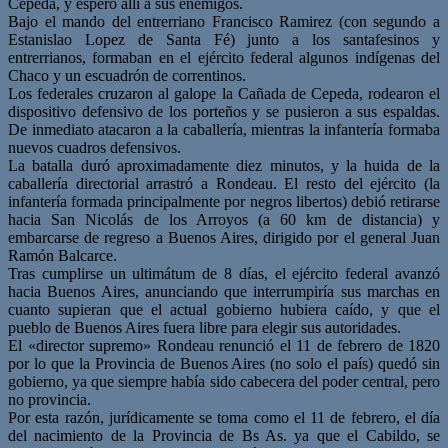
Cepeda, y esperó allí a sus enemigos.
Bajo el mando del entrerriano Francisco Ramirez (con segundo a
Estanislao Lopez de Santa Fé) junto a los santafesinos y
entrerrianos, formaban en el ejército federal algunos indígenas del
Chaco y un escuadrón de correntinos.
Los federales cruzaron al galope la Cañada de Cepeda, rodearon el
dispositivo defensivo de los porteños y se pusieron a sus espaldas.
De inmediato atacaron a la caballería, mientras la infantería formaba
nuevos cuadros defensivos.
La batalla duró aproximadamente diez minutos, y la huida de la
caballería directorial arrastró a Rondeau. El resto del ejército (la
infantería formada principalmente por negros libertos) debió retirarse
hacia San Nicolás de los Arroyos (a 60 km de distancia) y
embarcarse de regreso a Buenos Aires, dirigido por el general Juan
Ramón Balcarce.
Tras cumplirse un ultimátum de 8 días, el ejército federal avanzó
hacia Buenos Aires, anunciando que interrumpiría sus marchas en
cuanto supieran que el actual gobierno hubiera caído, y que el
pueblo de Buenos Aires fuera libre para elegir sus autoridades.
El «director supremo» Rondeau renunció el 11 de febrero de 1820
por lo que la Provincia de Buenos Aires (no solo el país) quedó sin
gobierno, ya que siempre había sido cabecera del poder central, pero
no provincia.
Por esta razón, jurídicamente se toma como el 11 de febrero, el día
del nacimiento de la Provincia de Bs As. ya que el Cabildo, se