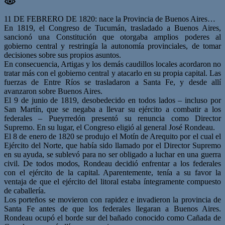
11 DE FEBRERO DE 1820: nace la Provincia de Buenos Aires…
En 1819, el Congreso de Tucumán, trasladado a Buenos Aires,
sancionó una Constitución que otorgaba amplios poderes al
gobierno central y restringía la autonomía provinciales, de tomar
decisiones sobre sus propios asuntos.
En consecuencia, Artigas y los demás caudillos locales acordaron no
tratar más con el gobierno central y atacarlo en su propia capital. Las
fuerzas de Entre Ríos se trasladaron a Santa Fe, y desde allí
avanzaron sobre Buenos Aires.
El 9 de junio de 1819, desobedecido en todos lados – incluso por
San Martín, que se negaba a llevar su ejército a combatir a los
federales – Pueyrredón presentó su renuncia como Director
Supremo. En su lugar, el Congreso eligió al general José Rondeau.
El 8 de enero de 1820 se produjo el Motín de Arequito por el cual el
Ejército del Norte, que había sido llamado por el Director Supremo
en su ayuda, se sublevó para no ser obligado a luchar en una guerra
civil. De todos modos, Rondeau decidió enfrentar a los federales
con el ejército de la capital. Aparentemente, tenía a su favor la
ventaja de que el ejército del litoral estaba íntegramente compuesto
de caballería.
Los porteños se movieron con rapidez e invadieron la provincia de
Santa Fe antes de que los federales llegaran a Buenos Aires.
Rondeau ocupó el borde sur del bañado conocido como Cañada de