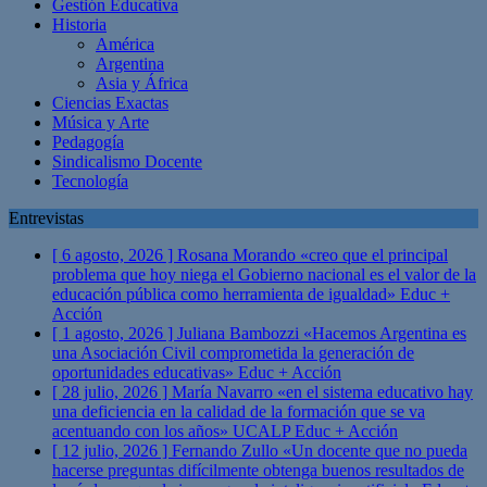
Gestión Educativa
Historia
América
Argentina
Asia y África
Ciencias Exactas
Música y Arte
Pedagogía
Sindicalismo Docente
Tecnología
Entrevistas
[ 6 agosto, 2026 ]
Rosana Morando «creo que el principal
problema que hoy niega el Gobierno nacional es el valor de la
educación pública como herramienta de igualdad»
Educ +
Acción
[ 1 agosto, 2026 ]
Juliana Bambozzi «Hacemos Argentina es
una Asociación Civil comprometida la generación de
oportunidades educativas»
Educ + Acción
[ 28 julio, 2026 ]
María Navarro «en el sistema educativo hay
una deficiencia en la calidad de la formación que se va
acentuando con los años» UCALP
Educ + Acción
[ 12 julio, 2026 ]
Fernando Zullo «Un docente que no pueda
hacerse preguntas difícilmente obtenga buenos resultados de