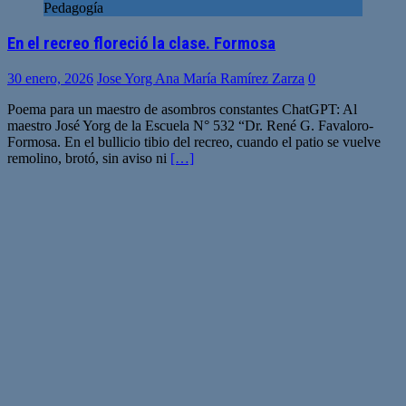
Pedagogía
En el recreo floreció la clase. Formosa
30 enero, 2026
Jose Yorg Ana María Ramírez Zarza
0
Poema para un maestro de asombros constantes ChatGPT: Al
maestro José Yorg de la Escuela N° 532 “Dr. René G. Favaloro-
Formosa. En el bullicio tibio del recreo, cuando el patio se vuelve
remolino, brotó, sin aviso ni
[…]