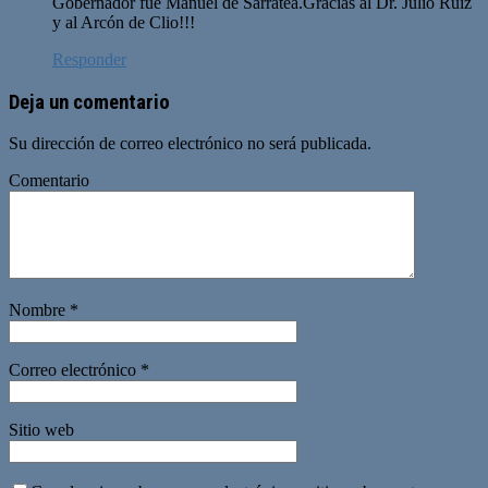
Gobernador fue Manuel de Sarratea.Gracias al Dr. Julio Ruiz
y al Arcón de Clio!!!
Responder
Deja un comentario
Su dirección de correo electrónico no será publicada.
Comentario
Nombre
*
Correo electrónico
*
Sitio web