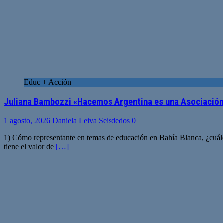
Educ + Acción
Juliana Bambozzi «Hacemos Argentina es una Asociación
1 agosto, 2026
Daniela Leiva Seisdedos
0
1) Cómo representante en temas de educación en Bahía Blanca, ¿cuále
tiene el valor de
[…]