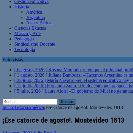
Gestión Educativa
Historia
América
Argentina
Asia y África
Ciencias Exactas
Música y Arte
Pedagogía
Sindicalismo Docente
Tecnología
Entrevistas
[ 6 agosto, 2026 ]
Rosana Morando «creo que el principal probl
[ 1 agosto, 2026 ]
Juliana Bambozzi «Hacemos Argentina es una
[ 28 julio, 2026 ]
María Navarro «en el sistema educativo hay 
[ 12 julio, 2026 ]
Fernando Zullo «Un docente que no pueda hacer
[ 5 julio, 2026 ]
Laura Aloisi «El gobierno de Milei no garanti
Buscar:
Inicio
Historia
América
¡Ese catorce de agosto!. Montevideo 1813
¡Ese catorce de agosto!. Montevideo 1813
14 agosto, 2021
Julio Ruiz
0