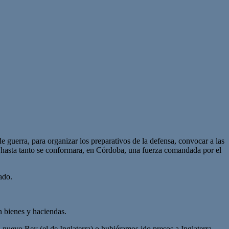
de guerra, para organizar los preparativos de la defensa, convocar a las
gro hasta tanto se conformara, en Córdoba, una fuerza comandada por el
ado.
n bienes y haciendas.
l nuevo Rey (el de Inglaterra) o hubiéramos ido presos a Inglaterra,