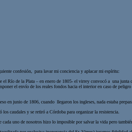
uiente confesión, para lavar mi conciencia y aplacar mi espíritu:
re el Río de la Plata – en enero de 1805- el virrey convocó a una junta 
disponer el envío de los reales fondos hacia el interior en caso de peli
r eso en junio de 1806, cuando llegaron los ingleses, nada estaba prepar
los caudales y se retiró a Córdoba para organizar la resistencia.
 cada uno de nosotros hizo lo imposible por salvar la vida pero tambié
taculizada por exclusiva inoperancia del Sr. Virrey) juramos fidelidad a