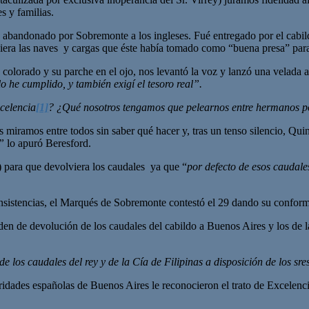
s y familias.
ue abandonado por Sobremonte a los ingleses. Fué entregado por el cabi
viera las naves y cargas que éste había tomado como “buena presa” para
o colorado y su parche en el ojo, nos levantó la voz y lanzó una velada
 lo he cumplido, y también exigí el tesoro real”.
celencia
[1]
? ¿Qué nosotros tengamos que pelearnos entre hermanos po
Nos miramos entre todos sin saber qué hacer y, tras un tenso silencio, Qui
”
lo apuró Beresford.
) para que devolviera los caudales ya que “
por defecto de esos caudale
 insistencias, el Marqués de Sobremonte contestó el 29 dando su confor
orden de devolución de los caudales del cabildo a Buenos Aires y los de
de los caudales del rey y de la Cía de Filipinas a disposición de los 
dades españolas de Buenos Aires le reconocieron el trato de Excelenci