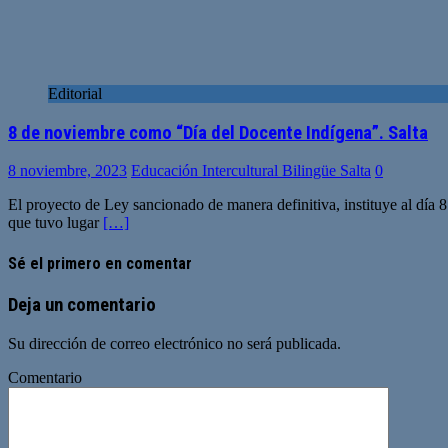
Editorial
8 de noviembre como “Día del Docente Indígena”. Salta
8 noviembre, 2023
Educación Intercultural Bilingüe Salta
0
El proyecto de Ley sancionado de manera definitiva, instituye al dí
que tuvo lugar
[…]
Sé el primero en comentar
Deja un comentario
Su dirección de correo electrónico no será publicada.
Comentario