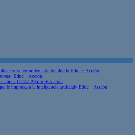
ública como herramienta de igualdad»
Educ + Acción
ativas»
Educ + Acción
on los años» UCALP
Educ + Acción
 le imponga a la inteligencia artificial»
Educ + Acción