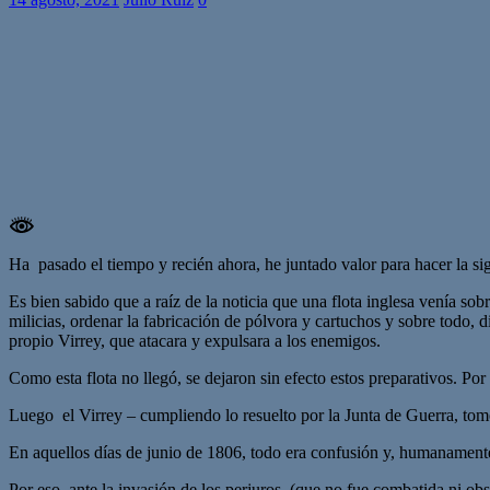
Ha pasado el tiempo y recién ahora, he juntado valor para hacer la sig
Es bien sabido que a raíz de la noticia que una flota inglesa venía sob
milicias, ordenar la fabricación de pólvora y cartuchos y sobre todo, 
propio Virrey, que atacara y expulsara a los enemigos.
Como esta flota no llegó, se dejaron sin efecto estos preparativos. Po
Luego el Virrey – cumpliendo lo resuelto por la Junta de Guerra, tomó 
En aquellos días de junio de 1806, todo era confusión y, humanamente
Por eso, ante la invasión de los perjuros, (que no fue combatida ni obs