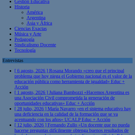
Gestión Educativa
Historia
América
Argentina
Asia y África
Ciencias Exactas
Música y Arte
Pedagogía
Sindicalismo Docente
Tecnología
Entrevistas
[ 6 agosto, 2026 ]
Rosana Morando «creo que el principal
problema que hoy niega el Gobierno nacional es el valor de la
educación pública como herramienta de igualdad»
Educ +
Acción
[ 1 agosto, 2026 ]
Juliana Bambozzi «Hacemos Argentina es
una Asociación Civil comprometida la generación de
oportunidades educativas»
Educ + Acción
[ 28 julio, 2026 ]
María Navarro «en el sistema educativo hay
una deficiencia en la calidad de la formación que se va
acentuando con los años» UCALP
Educ + Acción
[ 12 julio, 2026 ]
Fernando Zullo «Un docente que no pueda
hacerse preguntas difícilmente obtenga buenos resultados de