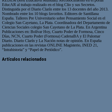
REDEM (Red Educativa Mundial). Reconocimiento en el portal
EducAR al trabajo realizado en el blog Clio y sus Secretos.
Distinguida por el Diario Clarín entre los 13 docentes del año 2013.
Nombrado entre los 10 blogs favoritos. Editores de Santillana
España. Talleres Pre Universitario sobre Pensamiento Social en el
Colegio San Cayetano, La Plata. Coordinadora del Departamento de
Ciencias Sociales colegio San Cayetano de La Plata. En Argentina
Publicaciones en: Bolívar Hoy, Cuarto Poder de Formosa, Cinco
Días, NCN, Cuarto Poder (Formosa) CadenaBA y El Palomar
Diario. Diario Clarín y La Nación notas de opinión. En España
publicaciones en las revistas ONLINE Magisterio, INED 21,
“Intrahistoria” y “Papel de Periódico”.
Sitio
Facebook
Twitter
YouTube
web
Artículos relacionados