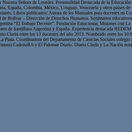
 y Nuestra Señora de Lourdes. Personalidad Destacada de la Educación p
ntina, España, Colombia, México, Uruguay, Venezuela y otros países 
olares. Libros publicados: Autora de los Manuales para docentes en Con
ad de Bolívar – Dirección de Derechos Humanos. Seminarios educativ
gentina “El Trabajo Decente”. Fundación Emocionar, Misiones con La 
res de Santillana Argentina y España. Experiencia destacada REDEM 
iario Clarín entre los 13 docentes del año 2013. Nombrado entre los 10 b
La Plata. Coordinadora del Departamento de Ciencias Sociales colegio 
mosa) CadenaBA y El Palomar Diario. Diario Clarín y La Nación nota