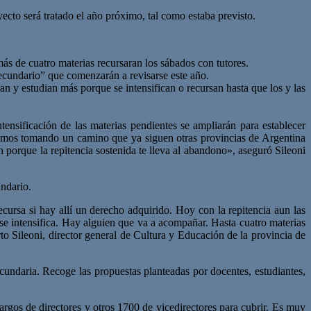
ecto será tratado el año próximo, tal como estaba previsto.
ás de cuatro materias recursaran los sábados con tutores.
secundario” que comenzarán a revisarse este año.
n y estudian más porque se intensifican o recursan hasta que los y las
ntensificación de las materias pendientes se ampliarán para establecer
Estamos tomando un camino que ya siguen otras provincias de Argentina
porque la repitencia sostenida te lleva al abandono», aseguró Sileoni
undario.
cursa si hay allí un derecho adquirido. Hoy con la repitencia aun las
se intensifica. Hay alguien que va a acompañar. Hasta cuatro materias
erto Sileoni, director general de Cultura y Educación de la provincia de
cundaria. Recoge las propuestas planteadas por docentes, estudiantes,
gos de directores y otros 1700 de vicedirectores para cubrir. Es muy