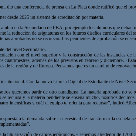
i, dio una conferencia de prensa en La Plata donde ratificó que el proy
ner desde 2025 un sistema de acreditación por materia.
an cambio en la Secundaria de PBA, por ejemplo los alumnos que deban m
e la reducción de asignaturas en los futuros diseños curriculares del 
terias aprobadas no se recursan. Las pendientes de aprobación se enseña
nte del nivel Secundario.
culación con el nivel superior y la construcción de las instancias de i
 los cuatrimestres, además de los previstos en febrero y diciembre. «
íses de la región y de Europa. Pensamos que es un camino de renovación 
 institucional. Con la nueva Libreta Digital de Estudiante de Nivel Sec
osotros queremos partir de otro paradigma. La materia aprobada no se re
o se recursa y la materia pendiente se enseña mucho, nosotros decimos 
uatro intensificás y cuál el equipo te orienta para recursar”, indicó Alb
respuesta a la demanda sobre la necesidad de transformar la escuela se
 implementadas”.
a titularización de cargos jerárquicos. «Tenemos alrededor de 1700 car