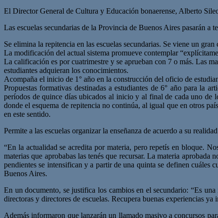
El Director General de Cultura y Educación bonaerense, Alberto Sileon
Las escuelas secundarias de la Provincia de Buenos Aires pasarán a te
Se elimina la repitencia en las escuelas secundarias. Se viene un gr
La modificación del actual sistema promueve contemplar “explícitament
La calificación es por cuatrimestre y se aprueban con 7 o más. Las ma
estudiantes adquieran los conocimientos.
Acompaña el inicio de 1° año en la construcción del oficio de estudia
Propuestas formativas destinadas a estudiantes de 6° año para la arti
períodos de quince días ubicados al inicio y al final de cada uno de
donde el esquema de repitencia no continúa, al igual que en otros pa
en este sentido.
Permite a las escuelas organizar la enseñanza de acuerdo a su realidad
“En la actualidad se acredita por materia, pero repetís en bloque. N
materias que aprobabas las tenés que recursar. La materia aprobada n
pendientes se intensifican y a partir de una quinta se definen cuáles c
Buenos Aires.
En un documento, se justifica los cambios en el secundario: “Es una 
directoras y directores de escuelas. Recupera buenas experiencias ya
Además informaron que lanzarán un llamado masivo a concursos para l