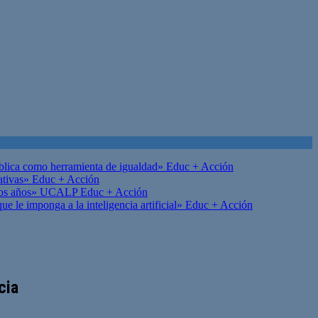
ública como herramienta de igualdad»
Educ + Acción
ativas»
Educ + Acción
on los años» UCALP
Educ + Acción
 le imponga a la inteligencia artificial»
Educ + Acción
cia