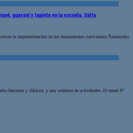
né, guaraní y tapiete en la escuela. Salta
vorecen la implementación de los lineamientos curriculares Ñandereko
es literarias y clásicos, y una veintena de actividades. El stand Nº