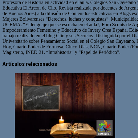
Profesora de Historia en actividad en el aula. Colegios San Cayetano
Educativa El Arcón de Clío. Revista realizada por docentes de Arge
de Buenos Aires) a la difusión de Contenidos educativos en Blogs esc
Mujeres Bolivarenses “Derechos, luchas y conquistas”. Municipalid
UCEMA: “El lenguaje que se escucha en el aula?, Foro Scouts de Ar
Empoderamiento Femenino y Educativo de Invery Crea España. Edito
trabajo realizado en el blog Clio y sus Secretos. Distinguida por el D
Universitario sobre Pensamiento Social en el Colegio San Cayetano, 
Hoy, Cuarto Poder de Formosa, Cinco Días, NCN, Cuarto Poder (For
Magisterio, INED 21, “Intrahistoria” y “Papel de Periódico”.
Sitio
Facebook
Twitter
YouTube
web
Artículos relacionados