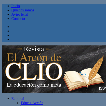
Inicio
Quienes somos
Aviso legal
Contacto
Facebook
Twitter
Linkedin
Youtube
Editorial
Educ + Acción