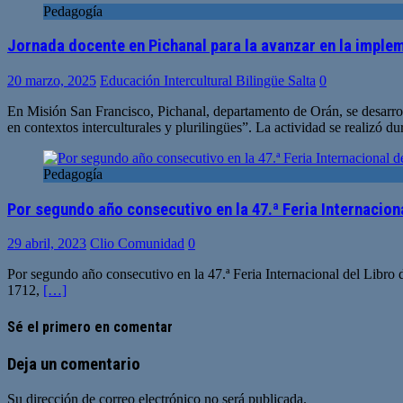
Pedagogía
Jornada docente en Pichanal para la avanzar en la implem
20 marzo, 2025
Educación Intercultural Bilingüe Salta
0
En Misión San Francisco, Pichanal, departamento de Orán, se desarrol
en contextos interculturales y plurilingües”. La actividad se realizó d
Pedagogía
Por segundo año consecutivo en la 47.ª Feria Internaciona
29 abril, 2023
Clio Comunidad
0
Por segundo año consecutivo en la 47.ª Feria Internacional del Libro d
1712,
[…]
Sé el primero en comentar
Deja un comentario
Su dirección de correo electrónico no será publicada.