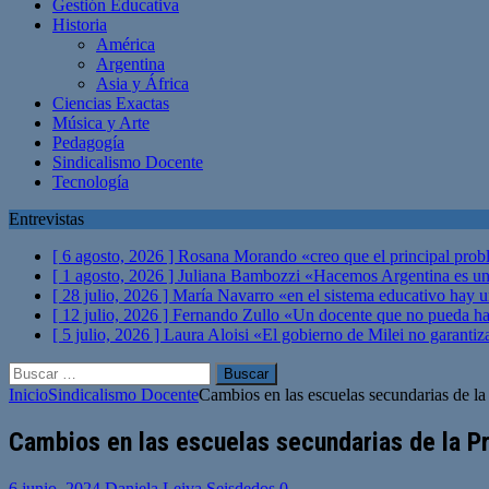
Gestión Educativa
Historia
América
Argentina
Asia y África
Ciencias Exactas
Música y Arte
Pedagogía
Sindicalismo Docente
Tecnología
Entrevistas
[ 6 agosto, 2026 ]
Rosana Morando «creo que el principal probl
[ 1 agosto, 2026 ]
Juliana Bambozzi «Hacemos Argentina es una
[ 28 julio, 2026 ]
María Navarro «en el sistema educativo hay 
[ 12 julio, 2026 ]
Fernando Zullo «Un docente que no pueda hacer
[ 5 julio, 2026 ]
Laura Aloisi «El gobierno de Milei no garanti
Buscar:
Inicio
Sindicalismo Docente
Cambios en las escuelas secundarias de la 
Cambios en las escuelas secundarias de la Pr
6 junio, 2024
Daniela Leiva Seisdedos
0