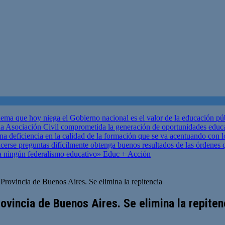
ema que hoy niega el Gobierno nacional es el valor de la educación p
 Asociación Civil comprometida la generación de oportunidades educ
una deficiencia en la calidad de la formación que se va acentuando c
se preguntas difícilmente obtenga buenos resultados de las órdenes que
za ningún federalismo educativo»
Educ + Acción
Provincia de Buenos Aires. Se elimina la repitencia
ovincia de Buenos Aires. Se elimina la repiten