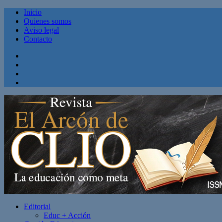
Inicio
Quienes somos
Aviso legal
Contacto
Facebook
Twitter
Linkedin
Youtube
Editorial
Educ + Acción