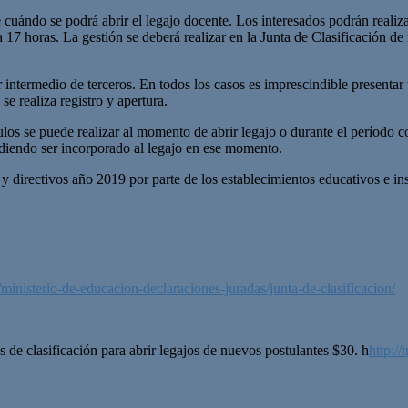
ándo se podrá abrir el legajo docente. Los interesados podrán realizar el
a 17 horas. La gestión se deberá realizar en la Junta de Clasificación d
intermedio de terceros. En todos los casos es imprescindible presentar t
se realiza registro y apertura.
tulos se puede realizar al momento de abrir legajo o durante el período
udiendo ser incorporado al legajo en ese momento.
 directivos año 2019 por parte de los establecimientos educativos e ins
ministerio-de-educacion-declaraciones-juradas/junta-de-clasificacion/
s de clasificación para abrir legajos de nuevos postulantes $30. h
http:/