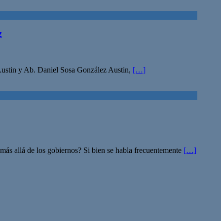
z
s Austin y Ab. Daniel Sosa González Austin,
[…]
ás allá de los gobiernos? Si bien se habla frecuentemente
[…]