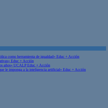
ública como herramienta de igualdad»
Educ + Acción
ativas»
Educ + Acción
on los años» UCALP
Educ + Acción
 le imponga a la inteligencia artificial»
Educ + Acción