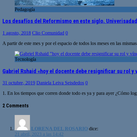
Pedagogía
Los desafíos del Reformismo en este siglo. Univerisadad
1 agosto, 2018
Clio Comunidad
0
A partir de este mes y por el espacio de todos los meses en las misma
Tecnología
Gabriel Rshaid «hoy el docente debe resignificar su rol y
31 octubre, 2019
Daniela Leiva Seisdedos
0
1. En los tiempos que corren donde todo es ya y para ayer ¿Cómo log
2 Comments
LORENA DEL ROSARIO
dice:
21 abril, 2023 a las 14:42