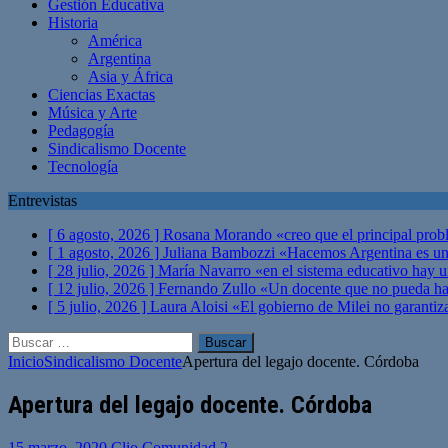
Gestión Educativa
Historia
América
Argentina
Asia y África
Ciencias Exactas
Música y Arte
Pedagogía
Sindicalismo Docente
Tecnología
Entrevistas
[ 6 agosto, 2026 ]
Rosana Morando «creo que el principal probl
[ 1 agosto, 2026 ]
Juliana Bambozzi «Hacemos Argentina es una
[ 28 julio, 2026 ]
María Navarro «en el sistema educativo hay 
[ 12 julio, 2026 ]
Fernando Zullo «Un docente que no pueda hacer
[ 5 julio, 2026 ]
Laura Aloisi «El gobierno de Milei no garanti
Buscar:
Inicio
Sindicalismo Docente
Apertura del legajo docente. Córdoba
Apertura del legajo docente. Córdoba
15 marzo, 2020
Clio Comunidad
2