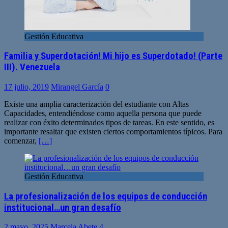
Gestión Educativa
Familia y Superdotación! Mi hijo es Superdotado! (Parte
III). Venezuela
17 julio, 2019
Mirangel García
0
Existe una amplia caracterización del estudiante con Altas
Capacidades, entendiéndose como aquella persona que puede
realizar con éxito determinados tipos de tareas. En este sentido, es
importante resaltar que existen ciertos comportamientos típicos. Para
comenzar,
[…]
Gestión Educativa
La profesionalización de los equipos de conducción
institucional…un gran desafío
2 mayo, 2025
Marcela Abete
4