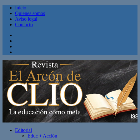
Inicio
Quienes somos
Aviso legal
Contacto
Facebook
Twitter
Linkedin
Youtube
Editorial
Educ + Acción