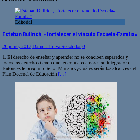
Editorial
Esteban Bullrich, «fortalecer el vínculo Escuela-Familia»
20 junio, 2017
Daniela Leiva Seisdedos
0
1. El derecho de enseñar y aprender no se conciben separados y
todos los derechos tienen que tener una cosmovisión integradora.
Entonces le pregunto Señor Ministro: ¿Cuáles serán los alcances del
Plan Decenal de Educación
[…]