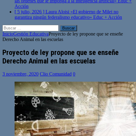
las órdenes que le imponga a la inteligencia artificial»
Educ +
Acción
[ 5 julio, 2026 ]
Laura Aloisi «El gobierno de Milei no
garantiza ningún federalismo educativo»
Educ + Acción
Buscar:
Inicio
Gestión Educativa
Proyecto de ley propone que se enseñe
Derecho Animal en las escuelas
Proyecto de ley propone que se enseñe
Derecho Animal en las escuelas
3 noviembre, 2020
Clio Comunidad
0