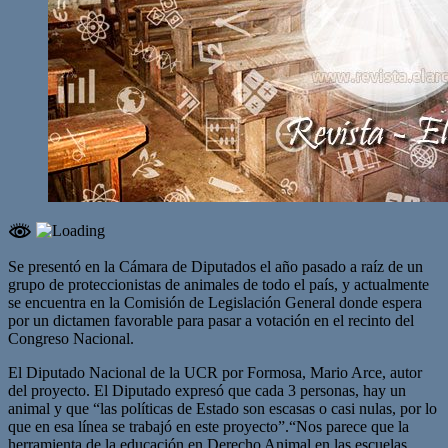
Se presentó en la Cámara de Diputados el año pasado a raíz de un
grupo de proteccionistas de animales de todo el país, y actualmente
se encuentra en la Comisión de Legislación General donde espera
por un dictamen favorable para pasar a votación en el recinto del
Congreso Nacional.
El Diputado Nacional de la UCR por Formosa, Mario Arce, autor
del proyecto. El Diputado expresó que cada 3 personas, hay un
animal y que “las políticas de Estado son escasas o casi nulas, por lo
que en esa línea se trabajó en este proyecto”.“Nos parece que la
herramienta de la educación en Derecho Animal en las escuelas