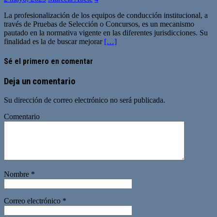
La profesionalización de los equipos de conducción institucional, a
través de Pruebas de Selección o Concursos, es un mecanismo
pautado en la normativa vigente en las diferentes jurisdicciones. Su
finalidad es la de buscar mejorar
[…]
Sé el primero en comentar
Deja un comentario
Su dirección de correo electrónico no será publicada.
Comentario
Nombre
*
Correo electrónico
*