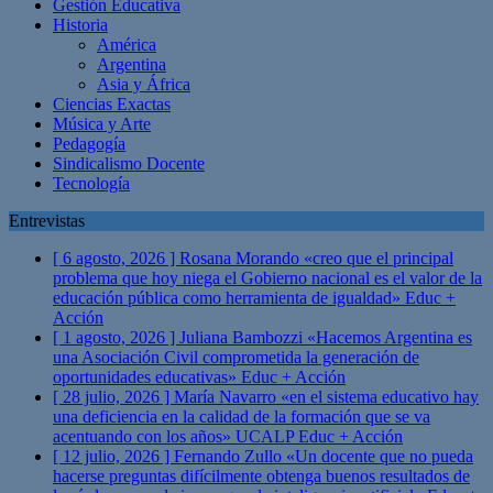
Gestión Educativa
Historia
América
Argentina
Asia y África
Ciencias Exactas
Música y Arte
Pedagogía
Sindicalismo Docente
Tecnología
Entrevistas
[ 6 agosto, 2026 ]
Rosana Morando «creo que el principal
problema que hoy niega el Gobierno nacional es el valor de la
educación pública como herramienta de igualdad»
Educ +
Acción
[ 1 agosto, 2026 ]
Juliana Bambozzi «Hacemos Argentina es
una Asociación Civil comprometida la generación de
oportunidades educativas»
Educ + Acción
[ 28 julio, 2026 ]
María Navarro «en el sistema educativo hay
una deficiencia en la calidad de la formación que se va
acentuando con los años» UCALP
Educ + Acción
[ 12 julio, 2026 ]
Fernando Zullo «Un docente que no pueda
hacerse preguntas difícilmente obtenga buenos resultados de