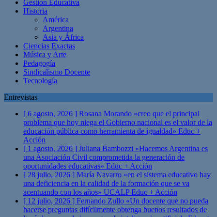
Gestión Educativa
Historia
América
Argentina
Asia y África
Ciencias Exactas
Música y Arte
Pedagogía
Sindicalismo Docente
Tecnología
Entrevistas
[ 6 agosto, 2026 ]
Rosana Morando «creo que el principal
problema que hoy niega el Gobierno nacional es el valor de la
educación pública como herramienta de igualdad»
Educ +
Acción
[ 1 agosto, 2026 ]
Juliana Bambozzi «Hacemos Argentina es
una Asociación Civil comprometida la generación de
oportunidades educativas»
Educ + Acción
[ 28 julio, 2026 ]
María Navarro «en el sistema educativo hay
una deficiencia en la calidad de la formación que se va
acentuando con los años» UCALP
Educ + Acción
[ 12 julio, 2026 ]
Fernando Zullo «Un docente que no pueda
hacerse preguntas difícilmente obtenga buenos resultados de