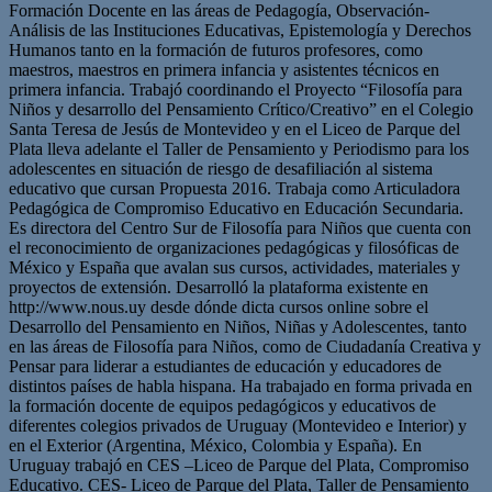
Formación Docente en las áreas de Pedagogía, Observación-
Análisis de las Instituciones Educativas, Epistemología y Derechos
Humanos tanto en la formación de futuros profesores, como
maestros, maestros en primera infancia y asistentes técnicos en
primera infancia. Trabajó coordinando el Proyecto “Filosofía para
Niños y desarrollo del Pensamiento Crítico/Creativo” en el Colegio
Santa Teresa de Jesús de Montevideo y en el Liceo de Parque del
Plata lleva adelante el Taller de Pensamiento y Periodismo para los
adolescentes en situación de riesgo de desafiliación al sistema
educativo que cursan Propuesta 2016. Trabaja como Articuladora
Pedagógica de Compromiso Educativo en Educación Secundaria.
Es directora del Centro Sur de Filosofía para Niños que cuenta con
el reconocimiento de organizaciones pedagógicas y filosóficas de
México y España que avalan sus cursos, actividades, materiales y
proyectos de extensión. Desarrolló la plataforma existente en
http://www.nous.uy desde dónde dicta cursos online sobre el
Desarrollo del Pensamiento en Niños, Niñas y Adolescentes, tanto
en las áreas de Filosofía para Niños, como de Ciudadanía Creativa y
Pensar para liderar a estudiantes de educación y educadores de
distintos países de habla hispana. Ha trabajado en forma privada en
la formación docente de equipos pedagógicos y educativos de
diferentes colegios privados de Uruguay (Montevideo e Interior) y
en el Exterior (Argentina, México, Colombia y España). En
Uruguay trabajó en CES –Liceo de Parque del Plata, Compromiso
Educativo. CES- Liceo de Parque del Plata, Taller de Pensamiento