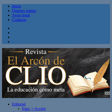
Inicio
Quienes somos
Aviso legal
Contacto
Facebook
Twitter
Linkedin
Youtube
Editorial
Educ + Acción