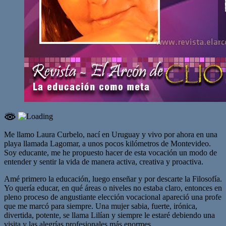
Me llamo Laura Curbelo, nací en Uruguay y vivo por ahora en una
playa llamada Lagomar, a unos pocos kilómetros de Montevideo.
Soy educante, me he propuesto hacer de esta vocación un modo de
entender y sentir la vida de manera activa, creativa y proactiva.
Amé primero la educación, luego enseñar y por descarte la Filosofía.
Yo quería educar, en qué áreas o niveles no estaba claro, entonces en
pleno proceso de angustiante elección vocacional apareció una profe
que me marcó para siempre. Una mujer sabia, fuerte, irónica,
divertida, potente, se llama Lilían y siempre le estaré debiendo una
visita y las alegrías profesionales más enormes.