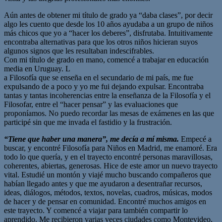
Aún antes de obtener mi título de grado ya “daba clases”, por decir
algo les cuento que desde los 10 años ayudaba a un grupo de niños
más chicos que yo a “hacer los deberes”, disfrutaba. Intuitivamente
encontraba alternativas para que los otros niños hicieran suyos
algunos signos que les resultaban indescifrables.
Con mi título de grado en mano, comencé a trabajar en educación
media en Uruguay. L
a Filosofía que se enseña en el secundario de mi país, me fue
expulsando de a poco y yo me fui dejando expulsar. Encontraba
tantas y tantas incoherencias entre la enseñanza de la Filosofía y el
Filosofar, entre el “hacer pensar” y las evaluaciones que
proponíamos. No puedo recordar las mesas de exámenes en las que
participé sin que me invada el fastidio y la frustración.
“Tiene que haber una manera”, me decía a mí misma.
Empecé a
buscar, y encontré Filosofía para Niños en Madrid, me enamoré. Era
todo lo que quería, y en el trayecto encontré personas maravillosas,
coherentes, abiertas, generosas. Hice de este amor un nuevo trayecto
vital. Estudié un montón y viajé mucho buscando compañeros que
habían llegado antes y que me ayudaron a desentrañar recursos,
ideas, diálogos, métodos, textos, novelas, cuadros, músicas, modos
de hacer y de pensar en comunidad. Encontré muchos amigos en
este trayecto. Y comencé a viajar para también compartir lo
aprendido. Me recibieron varias veces ciudades como Montevideo,