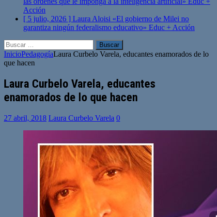
las órdenes que le imponga a la inteligencia artificial»
Educ +
Acción
[ 5 julio, 2026 ]
Laura Aloisi «El gobierno de Milei no
garantiza ningún federalismo educativo»
Educ + Acción
Buscar:
Inicio
Pedagogía
Laura Curbelo Varela, educantes enamorados de lo
que hacen
Laura Curbelo Varela, educantes
enamorados de lo que hacen
27 abril, 2018
Laura Curbelo Varela
0