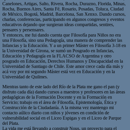
Canelones, Artigas, Salto, Rivera, Rocha, Durazno, Florida, Minas,
Rocha, Buenos Aires, Santa Fé, Rosario, Posadas, Toluca, Ciudad
de México, Bogotá, Madrid, Barcelona, San Xenxo. Dando cursos,
charlas, conferencias, participando en algunos congresos y eventos
educativos dejando que surgieran ideas compartidas, sentires,
pensares y persensares.
Y entonces, me fui dando cuenta que Filosofía para Niños no era
una Filosofía, sino una Pedagogía, una manera de comprender las
Infancias y la Educación. Y a un primer Máster en Filosofía 3-18 en
la Universidad de Girona, se sumó un Posgrado en Infancias,
Educación y Pedagogía en la FLACSO de Argentina y otro
posgrado en Educación, Derechos Humanos y Discapacidad en la
Universidad de Santiago de Chile. Este amor crece cada día más y
acá voy por mi segundo Máster está vez en Educación y en la
Universidad de Quilmes.
Mientras tanto de este lado del Río de la Plata me gano el pan (y
disfruto cada día) dando cursos a maestros y profesores en las áreas
pedagógicas de la Formación Docente y en la Formación en
Servicio; trabajo en el área de Filosofía, Epistemología, Ética y
Construcción de la Ciudadanía. A la misma vez mantengo mi
contacto aúlico diario con niños y jóvenes en condición de
vulnerabilidad social en el Liceo Espigas y en el Liceo de Parque
del Plata.
La vida me está llevando a construir Nous, un proyecto para el