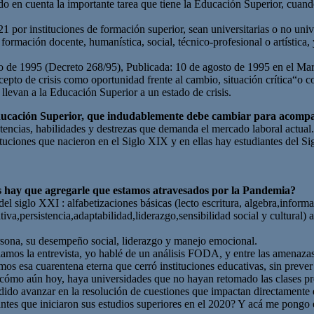
do en cuenta la importante tarea que tiene la Educación Superior, cuando 
por instituciones de formación superior, sean universitarias o no unive
 formación docente, humanística, social, técnico-profesional o artística
o de 1995 (Decreto 268/95), Publicada: 10 de agosto de 1995 en el Mar
ncepto de crisis como oportunidad frente al cambio, situación crítica“o
llevan a la Educación Superior a un estado de crisis.
ducación Superior, que indudablemente debe cambiar para acompa
ncias, habilidades y destrezas que demanda el mercado laboral actual.
uciones que nacieron en el Siglo XIX y en ellas hay estudiantes del Si
s hay que agregarle que estamos atravesados por la Pandemia?
l siglo XXI : alfabetizaciones básicas (lecto escritura, algebra,informat
tiva,persistencia,adaptabilidad,liderazgo,sensibilidad social y cultural
, su desempeño social, liderazgo y manejo emocional.
entrevista, yo hablé de un análisis FODA, y entre las amenazas señ
mos esa cuarentena eterna que cerró instituciones educativas, sin prever 
ica cómo aún hoy, haya universidades que no hayan retomado las clases pr
dido avanzar en la resolución de cuestiones que impactan directamente e
ntes que iniciaron sus estudios superiores en el 2020? Y acá me pongo 