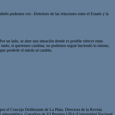
én podemos ver: -Deterioro de las relaciones entre el Estado y la
r un lado, se abre una situación donde es posible ofrecer rutas
lo tanto, si queremos cambiar, no podemos seguir haciendo lo mismo,
que perderle el miedo al cambio.
or el Concejo Deliberante de La Plata. Directora de la Revista
de Latinoamérica. Ganadora de VI Premios UBA (Universidad Nacional