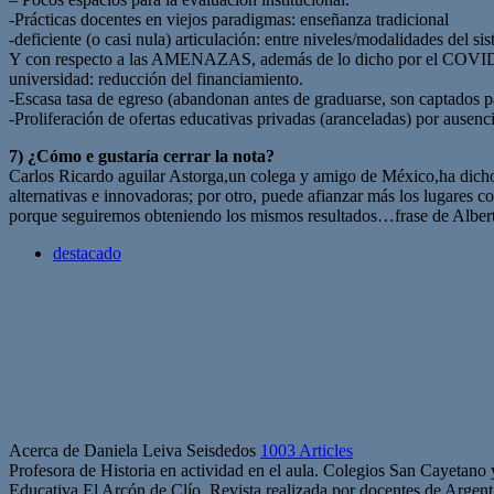
-Prácticas docentes en viejos paradigmas: enseñanza tradicional
-deficiente (o casi nula) articulación: entre niveles/modalidades del si
Y con respecto a las AMENAZAS, además de lo dicho por el COVID don
universidad: reducción del financiamiento.
-Escasa tasa de egreso (abandonan antes de graduarse, son captados pa
-Proliferación de ofertas educativas privadas (aranceladas) por ausenc
7) ¿Cómo e gustaría cerrar la nota?
Carlos Ricardo aguilar Astorga,un colega y amigo de México,ha dicho 
alternativas e innovadoras; por otro, puede afianzar más los lugares
porque seguiremos obteniendo los mismos resultados…frase de Albert 
destacado
Acerca de Daniela Leiva Seisdedos
1003 Articles
Profesora de Historia en actividad en el aula. Colegios San Cayetano
Educativa El Arcón de Clío. Revista realizada por docentes de Arge