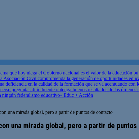
ema que hoy niega el Gobierno nacional es el valor de la educación p
 Asociación Civil comprometida la generación de oportunidades educ
una deficiencia en la calidad de la formación que se va acentuando c
se preguntas difícilmente obtenga buenos resultados de las órdenes que
za ningún federalismo educativo»
Educ + Acción
on una mirada global, pero a partir de puntos de contacto
con una mirada global, pero a partir de puntos