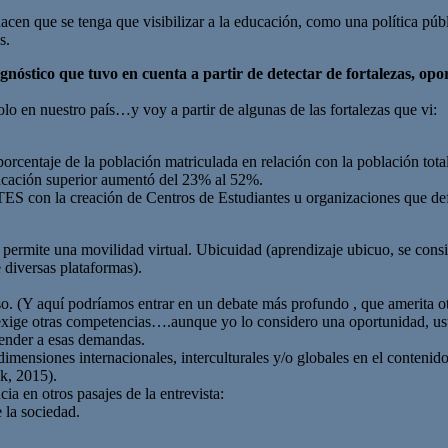
acen que se tenga que visibilizar a la educación, como una política públ
s.
iagnóstico que tuvo en cuenta a partir de detectar de fortalezas, 
solo en nuestro país…y voy a partir de algunas de las fortalezas que vi:
porcentaje de la población matriculada en relación con la población to
educación superior aumentó del 23% al 52%.
creación de Centros de Estudiantes u organizaciones que defie
 permite una movilidad virtual. Ubicuidad (aprendizaje ubicuo, se cons
 diversas plataformas).
so. (Y aquí podríamos entrar en un debate más profundo , que amerita o
exige otras competencias….aunque yo lo considero una oportunidad, us
tender a esas demandas.
 dimensiones internacionales, interculturales y/o globales en el contenido
k, 2015).
 en otros pasajes de la entrevista:
 la sociedad.