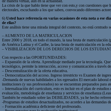
de manera virtual, aún en la actualidad.
La crisis de la que hablo tiene que ver con esto,y con cuestiones que h
electorales, escuchando a los que saben, convocando diferentes actore
6)
Usted hace referencia en varias ocasiones de esta nota a ese d
de ellas?
Este análisis tiene una mirada integral del contexto, no está centrado 
– AUMENTO DE LA MATRICULACION
Entre 2000 y 2018, en todo el mundo, la tasa bruta de matriculación (
de América Latina y el Caribe, la tasa bruta de matriculación en la 
– VISIBILIZACION DE LOS DERECHOS DE LOS ESTUDIANTES con la 
Con respecto a las OPORTUNIDADES:
– Expansión de la oferta. Aprendizaje mediado por la tecnología. Que
tecnológico, permite la interacción, acceso y comunicación a través de
– Descentralización de la oferta educativa.
– Democratización del acceso. Ingreso irrestricto vs Examen de ingre
-Demanda de nuevas habilidades a los egresados El mercado laboral 
instituciones (y sus profesorados) no se encuentran preparados para a
– Internalización del curriculum, esto es incluir en el plan de estudios
evaluación, metodología de enseñanza y servicios de enseñanza (Leas
También he estudiado sobre las DEBILIDADES, ya he hecho referencia
-Programas de estudios desactualizados, no acordes a las demandas de
– Formación académica deficiente del profesorado.
– Pocos espacios para la evaluación institucional.