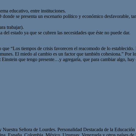
stema educativo, entre instituciones.
de se presenta un escenario político y económico desfavorable, tambi
ra trabajar).
ia del estado ya que se cubren las necesidades que éste no puede dar.
que “Los tiempos de crisis favorecen el reacomodo de lo establecido. Po
 comunes. El miedo al cambio es un factor que también cohesiona.” Por 
Einstein que tengo presente…y agregaría, que para cambiar algo, hay 
 y Nuestra Señora de Lourdes. Personalidad Destacada de la Educación p
ntina, España, Colombia, México, Uruguay, Venezuela y otros países 