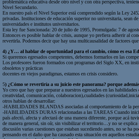
problemática educativa desde otro nivel y con otra perspectiva, tenien
Nivel Secundario.
En nuestro país el Nivel Superior está comprendido según la Ley 24521 
privadas. Instituciones de educación superior no universitaria, sean de
universidades e institutos universitarios.
Esta ley fue Sancionada: 20 de julio de 1995, Promulgada: 7 de agost
Entonces es posible hablar de crisis, aunque yo prefiera adherir al co
revertirla. Podemos decir que hay una multicausalidad de factores que 
4) ¿Y… al hablar de oportunidad para el cambio, cómo es esa E
Si queremos egresados competentes, debemos formarlos en las compete
Los profesores fueron formados con programas del Siglo XX, en instit
obsoletos y prácticas
docentes en viejos paradigmas, estamos en crisis considero.
5
) ¿Cómo se revertiría a su juicio este panorama? porque ademá
Yo creo que hay que preparar a nuestros egresados en las habilidades de
creatividad, comunicación, colaboracion),cualidades (curiosidad,inicia
otros hablan de desarrollar:
-HABILIDADES BLANDAS asociadas al comportamiento de la persona
-HABILIDADES DURAS relacionadas a las TAREAS Cuando iniciamos la 
país afectó, afecta y afectará de una manera diferente, porque acá tuvi
de manera general, sin oír, sin visibilizar el territorio…y no se expl
discusión varias cuestiones que estaban sucediendo antes, no se ha po
pensando en el daño que ha causado esta situación en aquellos estudia