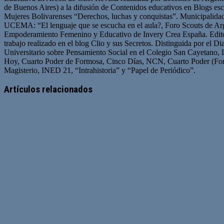
de Buenos Aires) a la difusión de Contenidos educativos en Blogs esc
Mujeres Bolivarenses “Derechos, luchas y conquistas”. Municipalid
UCEMA: “El lenguaje que se escucha en el aula?, Foro Scouts de Ar
Empoderamiento Femenino y Educativo de Invery Crea España. Edito
trabajo realizado en el blog Clio y sus Secretos. Distinguida por el D
Universitario sobre Pensamiento Social en el Colegio San Cayetano, 
Hoy, Cuarto Poder de Formosa, Cinco Días, NCN, Cuarto Poder (For
Magisterio, INED 21, “Intrahistoria” y “Papel de Periódico”.
Sitio
Facebook
Twitter
YouTube
web
Artículos relacionados