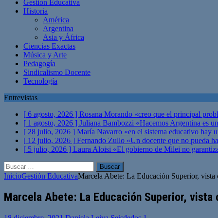
Gestión Educativa
Historia
América
Argentina
Asia y África
Ciencias Exactas
Música y Arte
Pedagogía
Sindicalismo Docente
Tecnología
Entrevistas
[ 6 agosto, 2026 ]
Rosana Morando «creo que el principal probl
[ 1 agosto, 2026 ]
Juliana Bambozzi «Hacemos Argentina es una
[ 28 julio, 2026 ]
María Navarro «en el sistema educativo hay 
[ 12 julio, 2026 ]
Fernando Zullo «Un docente que no pueda hacer
[ 5 julio, 2026 ]
Laura Aloisi «El gobierno de Milei no garanti
Buscar:
Inicio
Gestión Educativa
Marcela Abete: La Educación Superior, vista c
Marcela Abete: La Educación Superior, vista 
18 diciembre, 2021
Daniela Leiva Seisdedos
1