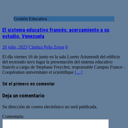
Gestión Educativa
El sistema educativo francés: acercamiento a su
estudio. Venezuela
20 julio, 2023
Claritza Peña Zerpa
0
El día viernes 16 de junio en la sala Loreto Arismendi del edificio
del rectorado tuvo lugar la presentación del sistema educativo
francés a cargo de Stephane Freycher, responsable Campus France -
Coopération universitaire et scientifique
[…]
Sé el primero en comentar
Deja un comentario
Su dirección de correo electrónico no será publicada.
Comentario