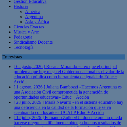
Gestión Educativa
Historia
América
Argentina
Asia y África
Ciencias Exactas
Música y Arte
Pedagogía
Sindicalismo Docente
Tecnología
Entrevistas
[ 6 agosto, 2026 ]
Rosana Morando «creo que el principal
problema que hoy niega el Gobierno nacional es el valor de la
educación pública como herramienta de igualdad»
Educ +
Acción
[ 1 agosto, 2026 ]
Juliana Bambozzi «Hacemos Argentina es
una Asociación Civil comprometida la generación de
oportunidades educativas»
Educ + Acción
[ 28 julio, 2026 ]
María Navarro «en el sistema educativo hay
una deficiencia en la calidad de la formación que se va
acentuando con los años» UCALP
Educ + Acción
[ 12 julio, 2026 ]
Fernando Zullo «Un docente que no pueda
hacerse preguntas difícilmente obtenga buenos resultados de