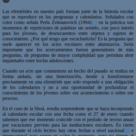
Las efemérides en nuestro país forman parte de la historia escolar
que se reproduce en los programas y calendarios. Señalados con
color como señala Perla Zelmanovich (1994)
[1]
en la práctica son
momentos de repeticiones de palabras sin sentido, con poco interés
para los jóvenes, de desencuentros entre objetos y sujetos de
conocimiento. ¿Por qué tengo que escucharlo/la? Es la pregunta que
suele aparecer en los actos escolares entre alumnas/os. Sería
importante que los acercamientos fueran generadores de más
preguntas, de preguntas de mayor complejidad que permitan abrir
inquietudes entre los/las adolescentes.
Cuando un acto que conmemora un hecho del pasado se realiza en
forma aislada, sin una historización, tiende a transformarse
precisamente en una efeméride que solo responde a una obligación
de los calendarios y no a una oportunidad de profundizar el
conocimiento de los jóvenes sobre ese acontecimiento o sobre ese
proceso.
En el caso de la Shoá, resulta sorprendente que se haya incorporado
al calendario escolar con una fecha como el 27 de enero cuando
sabemos que ese momento coincide con el período de receso anual
por vacaciones previsto para las instituciones escolares. Es cierto
que durante el ciclo lectivo hay otras fechas a nivel nacional
[2]
e
internacional para poner en valor la memoria, pero no tienen el