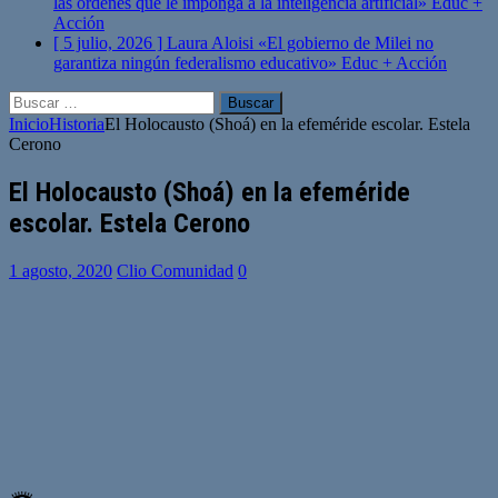
las órdenes que le imponga a la inteligencia artificial»
Educ +
Acción
[ 5 julio, 2026 ]
Laura Aloisi «El gobierno de Milei no
garantiza ningún federalismo educativo»
Educ + Acción
Buscar:
Inicio
Historia
El Holocausto (Shoá) en la efeméride escolar. Estela
Cerono
El Holocausto (Shoá) en la efeméride
escolar. Estela Cerono
1 agosto, 2020
Clio Comunidad
0