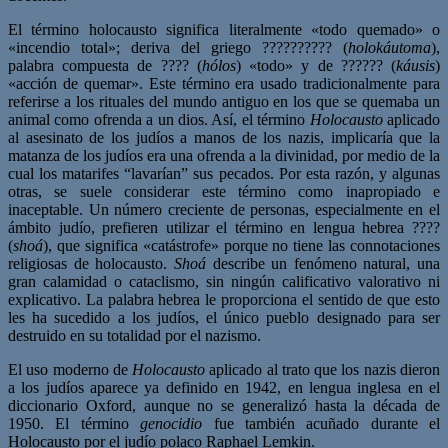
El término holocausto significa literalmente «todo quemado» o
«incendio total»; deriva del griego ?????????? (
holokáutoma
),
palabra compuesta de ???? (
hólos
) «todo» y de ?????? (
káusis
)
«acción de quemar». Este término era usado tradicionalmente para
referirse a los rituales del mundo antiguo en los que se quemaba un
animal como ofrenda a un dios. Así, el término
Holocausto
aplicado
al asesinato de los judíos a manos de los nazis, implicaría que la
matanza de los judíos era una ofrenda a la divinidad, por medio de la
cual los matarifes “lavarían” sus pecados. Por esta razón, y algunas
otras, se suele considerar este término como inapropiado e
inaceptable. Un número creciente de personas, especialmente en el
ámbito judío, prefieren utilizar el término en lengua hebrea ????
(
shoá
), que significa «catástrofe» porque no tiene las connotaciones
religiosas de holocausto.
Shoá
describe un fenómeno natural, una
gran calamidad o cataclismo, sin ningún calificativo valorativo ni
explicativo. La palabra hebrea le proporciona el sentido de que esto
les ha sucedido a los judíos, el único pueblo designado para ser
destruido en su totalidad por el nazismo.
El uso moderno de
Holocausto
aplicado al trato que los nazis dieron
a los judíos aparece ya definido en 1942, en lengua inglesa en el
diccionario Oxford, aunque no se generalizó hasta la década de
1950. El término
genocidio
fue también acuñado durante el
Holocausto por el judío polaco Raphael Lemkin.