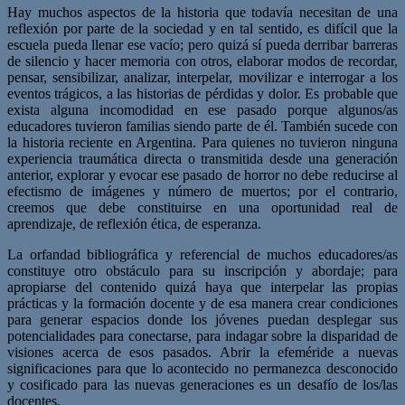
Hay muchos aspectos de la historia que todavía necesitan de una
reflexión por parte de la sociedad y en tal sentido, es difícil que la
escuela pueda llenar ese vacío; pero quizá sí pueda derribar barreras
de silencio y hacer memoria con otros, elaborar modos de recordar,
pensar, sensibilizar, analizar, interpelar, movilizar e interrogar a los
eventos trágicos, a las historias de pérdidas y dolor. Es probable que
exista alguna incomodidad en ese pasado porque algunos/as
educadores tuvieron familias siendo parte de él. También sucede con
la historia reciente en Argentina. Para quienes no tuvieron ninguna
experiencia traumática directa o transmitida desde una generación
anterior, explorar y evocar ese pasado de horror no debe reducirse al
efectismo de imágenes y número de muertos; por el contrario,
creemos que debe constituirse en una oportunidad real de
aprendizaje, de reflexión ética, de esperanza.
La orfandad bibliográfica y referencial de muchos educadores/as
constituye otro obstáculo para su inscripción y abordaje; para
apropiarse del contenido quizá haya que interpelar las propias
prácticas y la formación docente y de esa manera crear condiciones
para generar espacios donde los jóvenes puedan desplegar sus
potencialidades para conectarse, para indagar sobre la disparidad de
visiones acerca de esos pasados. Abrir la efeméride a nuevas
significaciones para que lo acontecido no permanezca desconocido
y cosificado para las nuevas generaciones es un desafío de los/las
docentes.