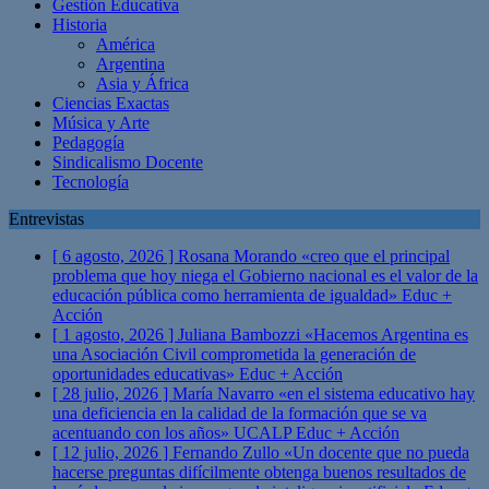
Gestión Educativa
Historia
América
Argentina
Asia y África
Ciencias Exactas
Música y Arte
Pedagogía
Sindicalismo Docente
Tecnología
Entrevistas
[ 6 agosto, 2026 ]
Rosana Morando «creo que el principal
problema que hoy niega el Gobierno nacional es el valor de la
educación pública como herramienta de igualdad»
Educ +
Acción
[ 1 agosto, 2026 ]
Juliana Bambozzi «Hacemos Argentina es
una Asociación Civil comprometida la generación de
oportunidades educativas»
Educ + Acción
[ 28 julio, 2026 ]
María Navarro «en el sistema educativo hay
una deficiencia en la calidad de la formación que se va
acentuando con los años» UCALP
Educ + Acción
[ 12 julio, 2026 ]
Fernando Zullo «Un docente que no pueda
hacerse preguntas difícilmente obtenga buenos resultados de