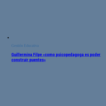
Gestión Educativa
Guillermina Filpe «como psicopedagoga es poder
construir puentes»