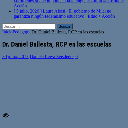
las órdenes que le imponga a la inteligencia artificial»
Educ +
Acción
[ 5 julio, 2026 ]
Laura Aloisi «El gobierno de Milei no
garantiza ningún federalismo educativo»
Educ + Acción
Buscar:
Inicio
Pedagogía
Dr. Daniel Ballesta, RCP en las escuelas
Dr. Daniel Ballesta, RCP en las escuelas
30 junio, 2017
Daniela Leiva Seisdedos
0