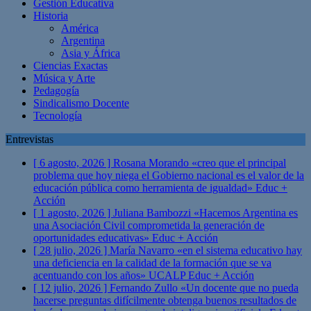
Gestión Educativa
Historia
América
Argentina
Asia y África
Ciencias Exactas
Música y Arte
Pedagogía
Sindicalismo Docente
Tecnología
Entrevistas
[ 6 agosto, 2026 ]
Rosana Morando «creo que el principal
problema que hoy niega el Gobierno nacional es el valor de la
educación pública como herramienta de igualdad»
Educ +
Acción
[ 1 agosto, 2026 ]
Juliana Bambozzi «Hacemos Argentina es
una Asociación Civil comprometida la generación de
oportunidades educativas»
Educ + Acción
[ 28 julio, 2026 ]
María Navarro «en el sistema educativo hay
una deficiencia en la calidad de la formación que se va
acentuando con los años» UCALP
Educ + Acción
[ 12 julio, 2026 ]
Fernando Zullo «Un docente que no pueda
hacerse preguntas difícilmente obtenga buenos resultados de