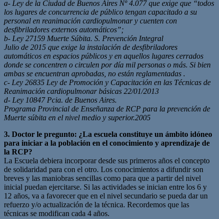
a- Ley de la Ciudad de Buenos Aires Nº 4.077 que exige que “todos
los lugares de concurrencia de público tengan capacitado a su
personal en reanimación cardiopulmonar y cuenten con
desfibriladores externos automáticos”;
b- Ley 27159 Muerte Súbita. S. Prevención Integral
Julio de 2015 que exige la instalación de desfibriladores
automáticos en espacios públicos y en aquellos lugares cerrados
donde se concentren o circulen por día mil personas o más. Si bien
ambas se encuentran aprobadas, no están reglamentadas .
c- Ley 26835 Ley de Promoción y Capacitación en las Técnicas de
Reanimación cardiopulmonar básicas 22/01/2013
d- Ley 10847 Pcia. de Buenos Aires.
Programa Provincial de Enseñanza de RCP para la prevención de
Muerte súbita en el nivel medio y superior.2005
3. Doctor le pregunto: ¿La escuela constituye un ámbito idóneo
para iniciar a la población en el conocimiento y aprendizaje de
la RCP?
La Escuela debiera incorporar desde sus primeros años el concepto
de solidaridad para con el otro. Los conocimientos a difundir son
breves y las maniobras sencillas como para que a partir del nivel
inicial puedan ejercitarse. Si las actividades se inician entre los 6 y
12 años, va a favorecer que en el nivel secundario se pueda dar un
refuerzo y/o actualización de la técnica. Recordemos que las
técnicas se modifican cada 4 años.