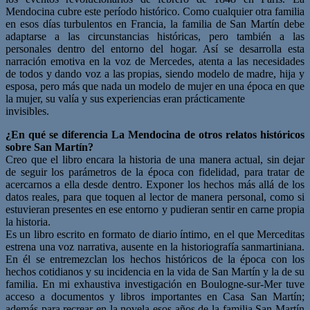
Mendocina cubre este período histórico. Como cualquier otra familia
en esos días turbulentos en Francia, la familia de San Martín debe
adaptarse a las circunstancias históricas, pero también a las
personales dentro del entorno del hogar. Así se desarrolla esta
narración emotiva en la voz de Mercedes, atenta a las necesidades
de todos y dando voz a las propias, siendo modelo de madre, hija y
esposa, pero más que nada un modelo de mujer en una época en que
la mujer, su valía y sus experiencias eran prácticamente
invisibles.
¿En qué se diferencia La Mendocina de otros relatos históricos
sobre San Martín?
Creo que el libro encara la historia de una manera actual, sin dejar
de seguir los parámetros de la época con fidelidad, para tratar de
acercarnos a ella desde dentro. Exponer los hechos más allá de los
datos reales, para que toquen al lector de manera personal, como si
estuvieran presentes en ese entorno y pudieran sentir en carne propia
la historia.
Es un libro escrito en formato de diario íntimo, en el que Merceditas
estrena una voz narrativa, ausente en la historiografía sanmartiniana.
En él se entremezclan los hechos históricos de la época con los
hechos cotidianos y su incidencia en la vida de San Martín y la de su
familia. En mi exhaustiva investigación en Boulogne-sur-Mer tuve
acceso a documentos y libros importantes en Casa San Martín;
además para recrear en la novela esos años de la familia San Martín