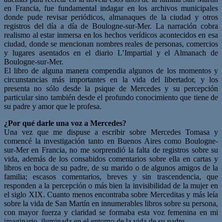
en Francia, fue fundamental indagar en los archivos municipales
donde pude revisar periódicos, almanaques de la ciudad y otros
registros del día a día de Boulogne-sur-Mer. La narración cobra
realismo al estar inmersa en los hechos verídicos acontecidos en esa
ciudad, donde se mencionan nombres reales de personas, comercios
y lugares asentados en el diario L’Impartial y el Almanach de
Boulogne-sur-Mer.
El libro de alguna manera compendia algunos de los momentos y
circunstancias más importantes en la vida del libertador, y los
presenta no sólo desde la psique de Mercedes y su percepción
particular sino también desde el profundo conocimiento que tiene de
su padre y amor que le profesa.
¿Por qué darle una voz a Mercedes?
Una vez que me dispuse a escribir sobre Mercedes Tomasa y
comencé la investigación tanto en Buenos Aires como Boulogne-
sur-Mer en Francia, no me sorprendió la falta de registros sobre su
vida, además de los consabidos comentarios sobre ella en cartas y
libros en boca de su padre, de su marido o de algunos amigos de la
familia; escasos comentarios, breves y sin trascendencia, que
responden a la percepción o más bien la invisibilidad de la mujer en
el siglo XIX. Cuanto menos encontraba sobre Merceditas y más leía
sobre la vida de San Martín en innumerables libros sobre su persona,
con mayor fuerza y claridad se formaba esta voz femenina en mi
imaginario, iluminada en el entorno de la vida de su padre.