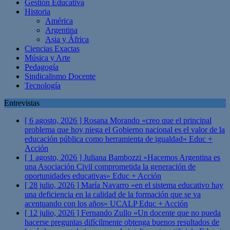
Gestión Educativa
Historia
América
Argentina
Asia y África
Ciencias Exactas
Música y Arte
Pedagogía
Sindicalismo Docente
Tecnología
Entrevistas
[ 6 agosto, 2026 ]
Rosana Morando «creo que el principal
problema que hoy niega el Gobierno nacional es el valor de la
educación pública como herramienta de igualdad»
Educ +
Acción
[ 1 agosto, 2026 ]
Juliana Bambozzi «Hacemos Argentina es
una Asociación Civil comprometida la generación de
oportunidades educativas»
Educ + Acción
[ 28 julio, 2026 ]
María Navarro «en el sistema educativo hay
una deficiencia en la calidad de la formación que se va
acentuando con los años» UCALP
Educ + Acción
[ 12 julio, 2026 ]
Fernando Zullo «Un docente que no pueda
hacerse preguntas difícilmente obtenga buenos resultados de