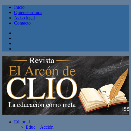
Inicio
Quienes somos
Aviso legal
Contacto
Facebook
Twitter
Linkedin
Youtube
Editorial
Educ + Acción