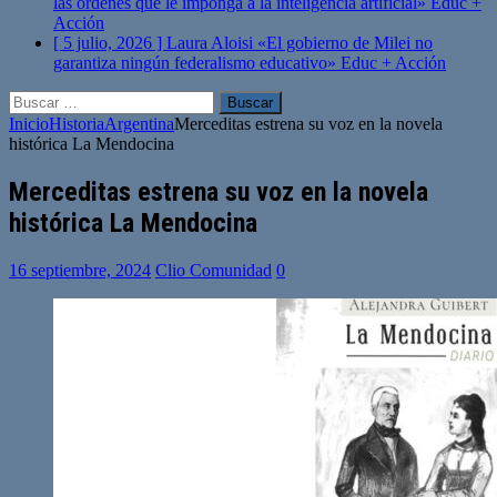
las órdenes que le imponga a la inteligencia artificial»
Educ +
Acción
[ 5 julio, 2026 ]
Laura Aloisi «El gobierno de Milei no
garantiza ningún federalismo educativo»
Educ + Acción
Buscar:
Inicio
Historia
Argentina
Merceditas estrena su voz en la novela
histórica La Mendocina
Merceditas estrena su voz en la novela
histórica La Mendocina
16 septiembre, 2024
Clio Comunidad
0