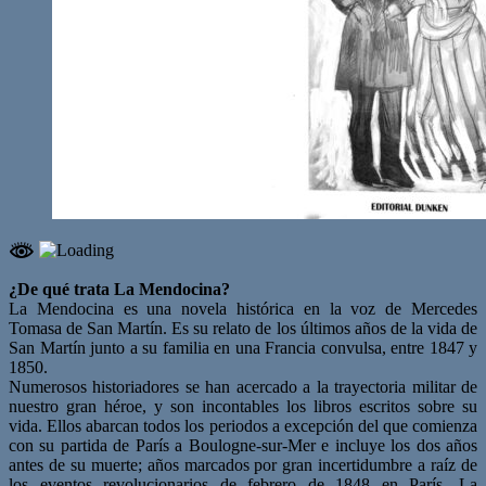
¿De qué trata La Mendocina?
La Mendocina es una novela histórica en la voz de Mercedes
Tomasa de San Martín. Es su relato de los últimos años de la vida de
San Martín junto a su familia en una Francia convulsa, entre 1847 y
1850.
Numerosos historiadores se han acercado a la trayectoria militar de
nuestro gran héroe, y son incontables los libros escritos sobre su
vida. Ellos abarcan todos los periodos a excepción del que comienza
con su partida de París a Boulogne-sur-Mer e incluye los dos años
antes de su muerte; años marcados por gran incertidumbre a raíz de
los eventos revolucionarios de febrero de 1848 en París. La