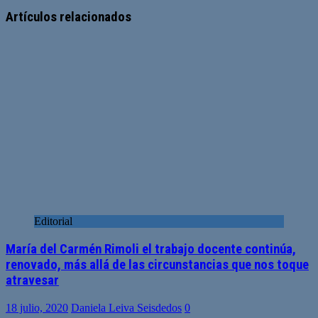
Sitio
Facebook
Twitter
YouTube
web
Artículos relacionados
Editorial
María del Carmén Rimoli el trabajo docente continúa,
renovado, más allá de las circunstancias que nos toque
atravesar
18 julio, 2020
Daniela Leiva Seisdedos
0