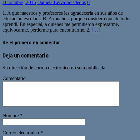
16 octubre, 2015
Daniela Leiva Seisdedos
0
1. A que maestros y profesores les agradecería en sus años de
educación escolar. J.B. A muchos, porque considero que de todos
aprendí. En especial, a quienes me permitieron expresarme,
equivocarme, perderme para encontrarme. 2.
[…]
Sé el primero en comentar
Deja un comentario
Su dirección de correo electrónico no será publicada.
Comentario
Nombre
*
Correo electrónico
*