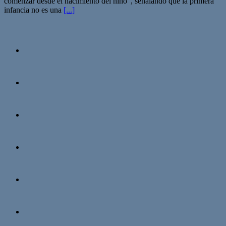
comenzar desde el nacimiento del niño”, señalando que la primera
infancia no es una
[...]