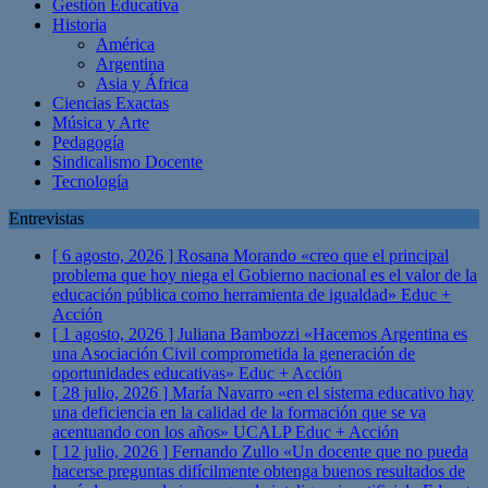
Gestión Educativa
Historia
América
Argentina
Asia y África
Ciencias Exactas
Música y Arte
Pedagogía
Sindicalismo Docente
Tecnología
Entrevistas
[ 6 agosto, 2026 ]
Rosana Morando «creo que el principal
problema que hoy niega el Gobierno nacional es el valor de la
educación pública como herramienta de igualdad»
Educ +
Acción
[ 1 agosto, 2026 ]
Juliana Bambozzi «Hacemos Argentina es
una Asociación Civil comprometida la generación de
oportunidades educativas»
Educ + Acción
[ 28 julio, 2026 ]
María Navarro «en el sistema educativo hay
una deficiencia en la calidad de la formación que se va
acentuando con los años» UCALP
Educ + Acción
[ 12 julio, 2026 ]
Fernando Zullo «Un docente que no pueda
hacerse preguntas difícilmente obtenga buenos resultados de