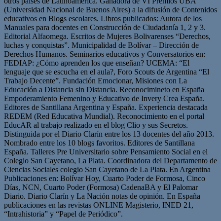
otros países de Latinoamérica. Ganadora de VI Premios UBA
(Universidad Nacional de Buenos Aires) a la difusión de Contenidos
educativos en Blogs escolares. Libros publicados: Autora de los
Manuales para docentes en Construcción de Ciudadanía 1, 2 y 3.
Editorial Alfaomega. Escritos de Mujeres Bolivarenses “Derechos,
luchas y conquistas”. Municipalidad de Bolívar – Dirección de
Derechos Humanos. Seminarios educativos y Conversatorios en:
FEDIAP: ¿Cómo aprenden los que enseñan? UCEMA: “El
lenguaje que se escucha en el aula?, Foro Scouts de Argentina “El
Trabajo Decente”. Fundación Emocionar, Misiones con La
Educación a Distancia sin Distancia. Reconocimineto en España
Empoderamiento Femenino y Educativo de Invery Crea España.
Editores de Santillana Argentina y España. Experiencia destacada
REDEM (Red Educativa Mundial). Reconocimiento en el portal
EducAR al trabajo realizado en el blog Clio y sus Secretos.
Distinguida por el Diario Clarín entre los 13 docentes del año 2013.
Nombrado entre los 10 blogs favoritos. Editores de Santillana
España. Talleres Pre Universitario sobre Pensamiento Social en el
Colegio San Cayetano, La Plata. Coordinadora del Departamento de
Ciencias Sociales colegio San Cayetano de La Plata. En Argentina
Publicaciones en: Bolívar Hoy, Cuarto Poder de Formosa, Cinco
Días, NCN, Cuarto Poder (Formosa) CadenaBA y El Palomar
Diario. Diario Clarín y La Nación notas de opinión. En España
publicaciones en las revistas ONLINE Magisterio, INED 21,
“Intrahistoria” y “Papel de Periódico”.