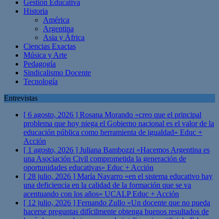
Gestión Educativa
Historia
América
Argentina
Asia y África
Ciencias Exactas
Música y Arte
Pedagogía
Sindicalismo Docente
Tecnología
Entrevistas
[ 6 agosto, 2026 ]
Rosana Morando «creo que el principal
problema que hoy niega el Gobierno nacional es el valor de la
educación pública como herramienta de igualdad»
Educ +
Acción
[ 1 agosto, 2026 ]
Juliana Bambozzi «Hacemos Argentina es
una Asociación Civil comprometida la generación de
oportunidades educativas»
Educ + Acción
[ 28 julio, 2026 ]
María Navarro «en el sistema educativo hay
una deficiencia en la calidad de la formación que se va
acentuando con los años» UCALP
Educ + Acción
[ 12 julio, 2026 ]
Fernando Zullo «Un docente que no pueda
hacerse preguntas difícilmente obtenga buenos resultados de