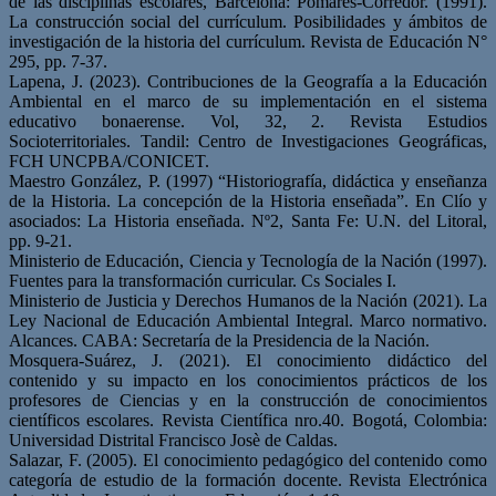
de las disciplinas escolares, Barcelona: Pomares-Corredor. (1991).
La construcción social del currículum. Posibilidades y ámbitos de
investigación de la historia del currículum. Revista de Educación N°
295, pp. 7-37.
Lapena, J. (2023). Contribuciones de la Geografía a la Educación
Ambiental en el marco de su implementación en el sistema
educativo bonaerense. Vol, 32, 2. Revista Estudios
Socioterritoriales. Tandil: Centro de Investigaciones Geográficas,
FCH UNCPBA/CONICET.
Maestro González, P. (1997) “Historiografía, didáctica y enseñanza
de la Historia. La concepción de la Historia enseñada”. En Clío y
asociados: La Historia enseñada. Nº2, Santa Fe: U.N. del Litoral,
pp. 9-21.
Ministerio de Educación, Ciencia y Tecnología de la Nación (1997).
Fuentes para la transformación curricular. Cs Sociales I.
Ministerio de Justicia y Derechos Humanos de la Nación (2021). La
Ley Nacional de Educación Ambiental Integral. Marco normativo.
Alcances. CABA: Secretaría de la Presidencia de la Nación.
Mosquera-Suárez, J. (2021). El conocimiento didáctico del
contenido y su impacto en los conocimientos prácticos de los
profesores de Ciencias y en la construcción de conocimientos
científicos escolares. Revista Científica nro.40. Bogotá, Colombia:
Universidad Distrital Francisco Josè de Caldas.
Salazar, F. (2005). El conocimiento pedagógico del contenido como
categoría de estudio de la formación docente. Revista Electrónica