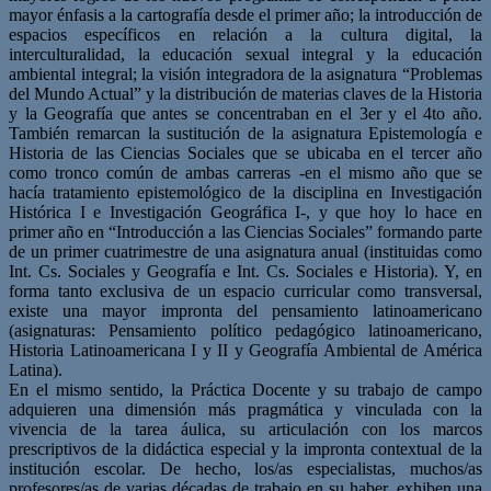
mayor énfasis a la cartografía desde el primer año; la introducción de
espacios específicos en relación a la cultura digital, la
interculturalidad, la educación sexual integral y la educación
ambiental integral; la visión integradora de la asignatura “Problemas
del Mundo Actual” y la distribución de materias claves de la Historia
y la Geografía que antes se concentraban en el 3er y el 4to año.
También remarcan la sustitución de la asignatura Epistemología e
Historia de las Ciencias Sociales que se ubicaba en el tercer año
como tronco común de ambas carreras -en el mismo año que se
hacía tratamiento epistemológico de la disciplina en Investigación
Histórica I e Investigación Geográfica I-, y que hoy lo hace en
primer año en “Introducción a las Ciencias Sociales” formando parte
de un primer cuatrimestre de una asignatura anual (instituidas como
Int. Cs. Sociales y Geografía e Int. Cs. Sociales e Historia). Y, en
forma tanto exclusiva de un espacio curricular como transversal,
existe una mayor impronta del pensamiento latinoamericano
(asignaturas: Pensamiento político pedagógico latinoamericano,
Historia Latinoamericana I y II y Geografía Ambiental de América
Latina).
En el mismo sentido, la Práctica Docente y su trabajo de campo
adquieren una dimensión más pragmática y vinculada con la
vivencia de la tarea áulica, su articulación con los marcos
prescriptivos de la didáctica especial y la impronta contextual de la
institución escolar. De hecho, los/as especialistas, muchos/as
profesores/as de varias décadas de trabajo en su haber, exhiben una