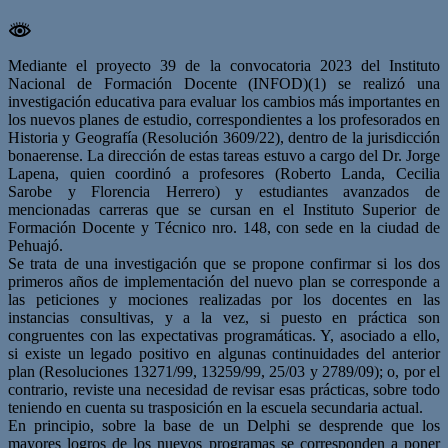
Mediante el proyecto 39 de la convocatoria 2023 del Instituto
Nacional de Formación Docente (INFOD)(1) se realizó una
investigación educativa para evaluar los cambios más importantes en
los nuevos planes de estudio, correspondientes a los profesorados en
Historia y Geografía (Resolución 3609/22), dentro de la jurisdicción
bonaerense. La dirección de estas tareas estuvo a cargo del Dr. Jorge
Lapena, quien coordinó a profesores (Roberto Landa, Cecilia
Sarobe y Florencia Herrero) y estudiantes avanzados de
mencionadas carreras que se cursan en el Instituto Superior de
Formación Docente y Técnico nro. 148, con sede en la ciudad de
Pehuajó.
Se trata de una investigación que se propone confirmar si los dos
primeros años de implementación del nuevo plan se corresponde a
las peticiones y mociones realizadas por los docentes en las
instancias consultivas, y a la vez, si puesto en práctica son
congruentes con las expectativas programáticas. Y, asociado a ello,
si existe un legado positivo en algunas continuidades del anterior
plan (Resoluciones 13271/99, 13259/99, 25/03 y 2789/09); o, por el
contrario, reviste una necesidad de revisar esas prácticas, sobre todo
teniendo en cuenta su trasposición en la escuela secundaria actual.
En principio, sobre la base de un Delphi se desprende que los
mayores logros de los nuevos programas se corresponden a poner