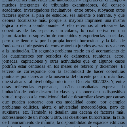
muchos integrantes de tribunales examinadores, del consejo
académico, investigadores facultativos, entre otros-, subyacen otros
factores ajenos al plan de estudios, sea saliente o entrante, y que
debiera focalizarse más, porque la mayoría imprimen una misma
lógica o efecto condicionante. A ello referimos al retrasarse las
coberturas de los espacios curriculares, lo cual deriva en una
jerarquización o supresión de contenidos y experiencias asociadas,
pero que tiene raíz por la propia inercia burocrática y la falta de
fondos en cubrir gastos de convocatoria a jurados avezados y ajenos
a la institución. Un segundo problema reside en el acortamiento de
los cuatrimestres por períodos de exámenes, reuniones, actos,
jornadas, capitaciones y otras actividades que en algunos casos
podrían estar centradas en los meses de febrero y diciembre. El
tercero se corresponde con la factibilidad de hacer coberturas
puntuales por clases ante la ausencia del docente por 2 o más días,
que si alcanza al nivel obligatorio tras el Decreto 900/2023. Y, entre
otras referencias expresadas, los/las consultadas expresan la
limitación de poder desarrollar clases y disponer de un dispositivo
virtual respecto a la condicionalidad de desarrollar clases por causas
que pueden sortearse con esa modalidad como, por ejemplo:
problemas edilicios, alerta o adversidad meteorológica, paro de
auxiliares, etc. También se detallan una decena de factores más,
sobresaliendo de un modo u otro, las cuestiones burocráticas, la falta
de financiamiento de mínima, la disponibilidad de espacios edificios