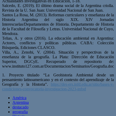
Actualidades Investigativas en Educación, 1-18.
Salcedo, E. (2019). El último drama social de la Argentina criolla.
Revista de la U. San Juan: Universidad Nacional de San Juan.
Santos La Rosa, M. (2013). Reformas curriculares y enseñanza de la
Historia Argentina del siglo XIX. XIV Jornadas
Interescuelas/Departamentos de Historia. Departamento de Historia
de la Facultad de Filosofía y Letras. Universidad Nacional de Cuyo,
Mendoza.
Telias, A. y otros (2016). La educación ambiental en Argentina:
Actores, conflictos y políticas públicas. CABA: Colección
Búsqueda, Ediciones CLASCO.
Villa, A., Zenobi, V. (2004). Situación y perspectivas de la
enseñanza de la geografía. La Plata: Dirección de Educación
Superior, DGCyE. Recuperado de repositorio de:
www.instituto127.com.ar/Documentacion/Seminarios/Geografia.doc
1. Proyecto titulado “La Geohistoria Ambiental desde un
pensamiento latinoamericano y en el contexto del aprendizaje de la
Geografía y la Historia”.
https://des-ers.infd.edu.ar/sitio/bases-y-
condiciones-convocatoria-investigacion-2023-infod
América
Argentina
destacado
geografia