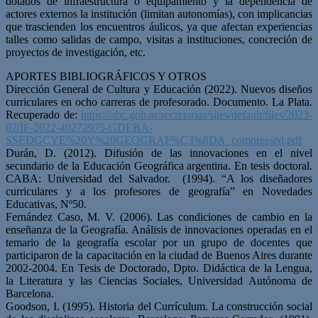
dotados de infraestructura o equipamiento y la dependencia de
actores externos la institución (limitan autonomías), con implicancias
que trascienden los encuentros áulicos, ya que afectan experiencias
talles como salidas de campo, visitas a instituciones, concreción de
proyectos de investigación, etc.
APORTES BIBLIOGRÁFICOS Y OTROS
Dirección General de Cultura y Educación (2022). Nuevos diseños
curriculares en ocho carreras de profesorado. Documento. La Plata.
Recuperado de:
https://abc.gob.ar/secretarias/sites/default/files/2023-
02/IF-2022-40272975-GDEBA-
SSEDGCYE%20Y%20GEOGRAF%C3%8DA_compressed.pdf
Durán, D. (2012). Difusión de las innovaciones en el nivel
secundario de la Educación Geográfica argentina. En tesis doctoral.
CABA: Universidad del Salvador. (1994). “A los diseñadores
curriculares y a los profesores de geografía” en Novedades
Educativas, Nº50.
Fernández Caso, M. V. (2006). Las condiciones de cambio en la
enseñanza de la Geografía. Análisis de innovaciones operadas en el
temario de la geografía escolar por un grupo de docentes que
participaron de la capacitación en la ciudad de Buenos Aires durante
2002-2004. En Tesis de Doctorado, Dpto. Didáctica de la Lengua,
la Literatura y las Ciencias Sociales, Universidad Autónoma de
Barcelona.
Goodson, I. (1995). Historia del Currículum. La construcción social