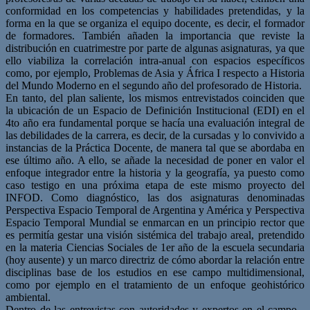
conformidad en los competencias y habilidades pretendidas, y la
forma en la que se organiza el equipo docente, es decir, el formador
de formadores. También añaden la importancia que reviste la
distribución en cuatrimestre por parte de algunas asignaturas, ya que
ello viabiliza la correlación intra-anual con espacios específicos
como, por ejemplo, Problemas de Asia y África I respecto a Historia
del Mundo Moderno en el segundo año del profesorado de Historia.
En tanto, del plan saliente, los mismos entrevistados coinciden que
la ubicación de un Espacio de Definición Institucional (EDI) en el
4to año era fundamental porque se hacía una evaluación integral de
las debilidades de la carrera, es decir, de la cursadas y lo convivido a
instancias de la Práctica Docente, de manera tal que se abordaba en
ese último año. A ello, se añade la necesidad de poner en valor el
enfoque integrador entre la historia y la geografía, ya puesto como
caso testigo en una próxima etapa de este mismo proyecto del
INFOD. Como diagnóstico, las dos asignaturas denominadas
Perspectiva Espacio Temporal de Argentina y América y Perspectiva
Espacio Temporal Mundial se enmarcan en un principio rector que
es permitía gestar una visión sistémica del trabajo areal, pretendido
en la materia Ciencias Sociales de 1er año de la escuela secundaria
(hoy ausente) y un marco directriz de cómo abordar la relación entre
disciplinas base de los estudios en ese campo multidimensional,
como por ejemplo en el tratamiento de un enfoque geohistórico
ambiental.
Dentro de las entrevistas con autoridades y expertos en el campo -