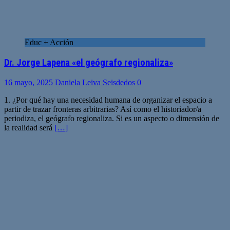
Educ + Acción
Dr. Jorge Lapena «el geógrafo regionaliza»
16 mayo, 2025
Daniela Leiva Seisdedos
0
1. ¿Por qué hay una necesidad humana de organizar el espacio a
partir de trazar fronteras arbitrarias? Así como el historiador/a
periodiza, el geógrafo regionaliza. Si es un aspecto o dimensión de
la realidad será
[…]