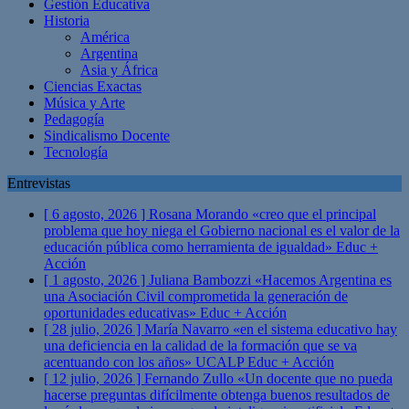
Gestión Educativa
Historia
América
Argentina
Asia y África
Ciencias Exactas
Música y Arte
Pedagogía
Sindicalismo Docente
Tecnología
Entrevistas
[ 6 agosto, 2026 ]
Rosana Morando «creo que el principal
problema que hoy niega el Gobierno nacional es el valor de la
educación pública como herramienta de igualdad»
Educ +
Acción
[ 1 agosto, 2026 ]
Juliana Bambozzi «Hacemos Argentina es
una Asociación Civil comprometida la generación de
oportunidades educativas»
Educ + Acción
[ 28 julio, 2026 ]
María Navarro «en el sistema educativo hay
una deficiencia en la calidad de la formación que se va
acentuando con los años» UCALP
Educ + Acción
[ 12 julio, 2026 ]
Fernando Zullo «Un docente que no pueda
hacerse preguntas difícilmente obtenga buenos resultados de