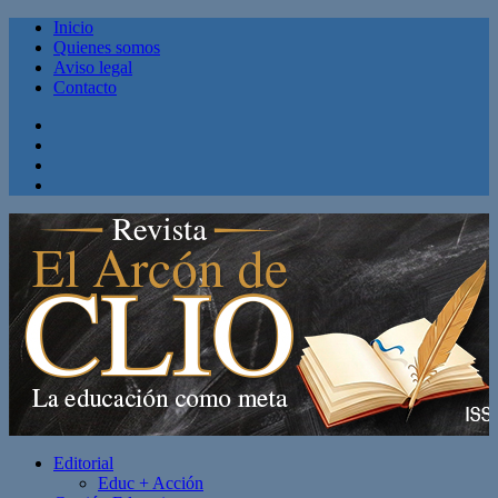
Inicio
Quienes somos
Aviso legal
Contacto
Facebook
Twitter
Linkedin
Youtube
Editorial
Educ + Acción