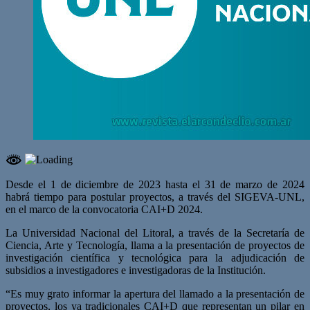
Desde el 1 de diciembre de 2023 hasta el 31 de marzo de 2024
habrá tiempo para postular proyectos, a través del SIGEVA-UNL,
en el marco de la convocatoria CAI+D 2024.
La Universidad Nacional del Litoral, a través de la Secretaría de
Ciencia, Arte y Tecnología, llama a la presentación de proyectos de
investigación científica y tecnológica para la adjudicación de
subsidios a investigadores e investigadoras de la Institución.
“Es muy grato informar la apertura del llamado a la presentación de
proyectos, los ya tradicionales CAI+D que representan un pilar en