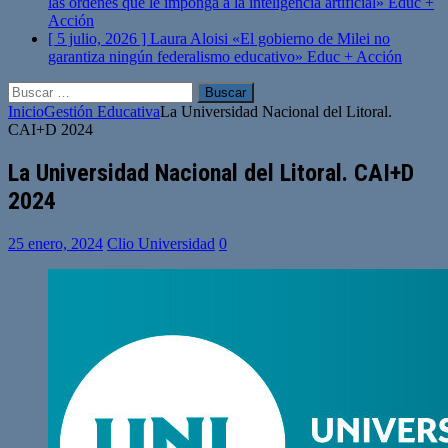
las órdenes que le imponga a la inteligencia artificial»
Educ +
Acción
[ 5 julio, 2026 ]
Laura Aloisi «El gobierno de Milei no
garantiza ningún federalismo educativo»
Educ + Acción
Buscar:
Inicio
Gestión Educativa
La Universidad Nacional del Litoral.
CAI+D 2024
La Universidad Nacional del Litoral. CAI+D
2024
25 enero, 2024
Clio Universidad
0