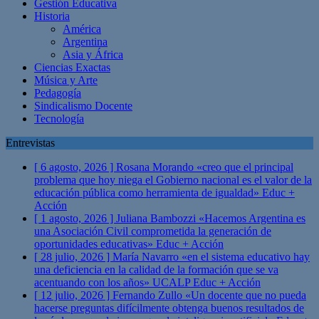
Gestión Educativa
Historia
América
Argentina
Asia y África
Ciencias Exactas
Música y Arte
Pedagogía
Sindicalismo Docente
Tecnología
Entrevistas
[ 6 agosto, 2026 ]
Rosana Morando «creo que el principal
problema que hoy niega el Gobierno nacional es el valor de la
educación pública como herramienta de igualdad»
Educ +
Acción
[ 1 agosto, 2026 ]
Juliana Bambozzi «Hacemos Argentina es
una Asociación Civil comprometida la generación de
oportunidades educativas»
Educ + Acción
[ 28 julio, 2026 ]
María Navarro «en el sistema educativo hay
una deficiencia en la calidad de la formación que se va
acentuando con los años» UCALP
Educ + Acción
[ 12 julio, 2026 ]
Fernando Zullo «Un docente que no pueda
hacerse preguntas difícilmente obtenga buenos resultados de