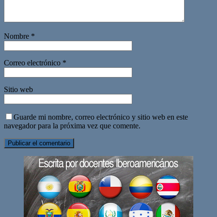
Nombre
*
Correo electrónico
*
Sitio web
Guarde mi nombre, correo electrónico y sitio web en este
navegador para la próxima vez que comente.