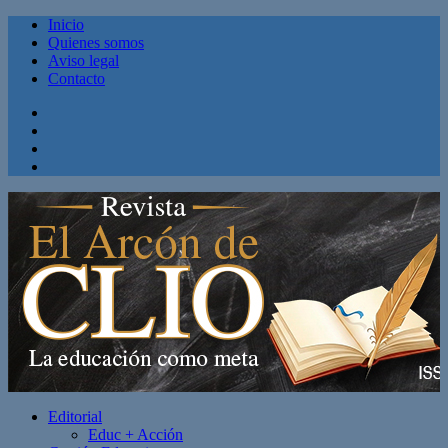
Inicio
Quienes somos
Aviso legal
Contacto
Facebook
Twitter
Linkedin
Youtube
Editorial
Educ + Acción