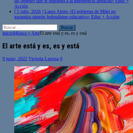
las órdenes que le imponga a la inteligencia artificial»
Educ +
Acción
[ 5 julio, 2026 ]
Laura Aloisi «El gobierno de Milei no
garantiza ningún federalismo educativo»
Educ + Acción
Buscar:
Inicio
Música y Arte
El arte está y es, es y está
El arte está y es, es y está
9 junio, 2022
Victoria Larrosa
0