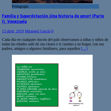
Pedagogía
Familia y Superdotación ¡Una historia de amor! (Parte
I). Venezuela
13 abril, 2019
Mirangel García
0
Cada día en cualquier rincón del país observamos a niñas y niños de
todas las edades salir de sus clases e ir camino a su hogar, con sus
padres, amigos o algunos familiares, para aquellos
[…]