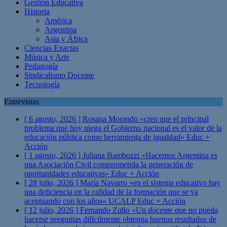
Gestión Educativa
Historia
América
Argentina
Asia y África
Ciencias Exactas
Música y Arte
Pedagogía
Sindicalismo Docente
Tecnología
Entrevistas
[ 6 agosto, 2026 ]
Rosana Morando «creo que el principal
problema que hoy niega el Gobierno nacional es el valor de la
educación pública como herramienta de igualdad»
Educ +
Acción
[ 1 agosto, 2026 ]
Juliana Bambozzi «Hacemos Argentina es
una Asociación Civil comprometida la generación de
oportunidades educativas»
Educ + Acción
[ 28 julio, 2026 ]
María Navarro «en el sistema educativo hay
una deficiencia en la calidad de la formación que se va
acentuando con los años» UCALP
Educ + Acción
[ 12 julio, 2026 ]
Fernando Zullo «Un docente que no pueda
hacerse preguntas difícilmente obtenga buenos resultados de