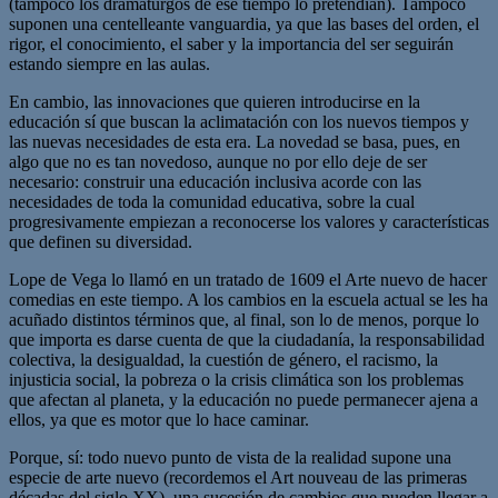
(tampoco los dramaturgos de ese tiempo lo pretendían). Tampoco
suponen una centelleante vanguardia, ya que las bases del orden, el
rigor, el conocimiento, el saber y la importancia del ser seguirán
estando siempre en las aulas.
En cambio, las innovaciones que quieren introducirse en la
educación sí que buscan la aclimatación con los nuevos tiempos y
las nuevas necesidades de esta era. La novedad se basa, pues, en
algo que no es tan novedoso, aunque no por ello deje de ser
necesario: construir una educación inclusiva acorde con las
necesidades de toda la comunidad educativa, sobre la cual
progresivamente empiezan a reconocerse los valores y características
que definen su diversidad.
Lope de Vega lo llamó en un tratado de 1609 el Arte nuevo de hacer
comedias en este tiempo. A los cambios en la escuela actual se les ha
acuñado distintos términos que, al final, son lo de menos, porque lo
que importa es darse cuenta de que la ciudadanía, la responsabilidad
colectiva, la desigualdad, la cuestión de género, el racismo, la
injusticia social, la pobreza o la crisis climática son los problemas
que afectan al planeta, y la educación no puede permanecer ajena a
ellos, ya que es motor que lo hace caminar.
Porque, sí: todo nuevo punto de vista de la realidad supone una
especie de arte nuevo (recordemos el Art nouveau de las primeras
décadas del siglo XX), una sucesión de cambios que pueden llegar a