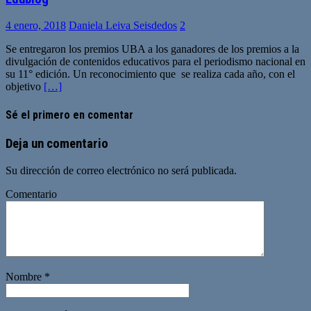
4 enero, 2018
Daniela Leiva Seisdedos
2
Se entregaron los premios UBA a los ganadores de los premios a la
divulgación de contenidos educativos para el periodismo nacional en
su 11° edición. Un reconocimiento que se realiza cada año, con el
objetivo
[…]
Sé el primero en comentar
Deja un comentario
Su dirección de correo electrónico no será publicada.
Comentario
Nombre
*