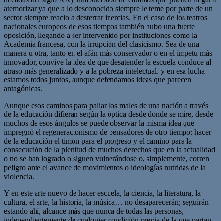
atemorizar ya que a lo desconocido siempre le teme por parte de un
sector siempre reacio a desterrar inercias. En el caso de los teatros
nacionales europeos de esos tiempos también hubo una fuerte
oposición, llegando a ser intervenido por instituciones como la
Academia francesa, con la irrupción del clasicismo. Sea de una
manera u otra, tanto en el afán más conservador o en el ímpetu más
innovador, convive la idea de que desatender la escuela conduce al
atraso más generalizado y a la pobreza intelectual, y en esa lucha
estamos todos juntos, aunque defendamos ideas que parecen
antagónicas.
Aunque esos caminos para paliar los males de una nación a través
de la educación difieran según la óptica desde donde se mire, desde
muchos de esos ángulos se puede observar la misma idea que
impregnó el regeneracionismo de pensadores de otro tiempo: hacer
de la educación el timón para el progreso y el camino para la
consecución de la plenitud de muchos derechos que en la actualidad
o no se han logrado o siguen vulnerándose o, simplemente, corren
peligro ante el avance de movimientos o ideologías nutridas de la
violencia.
Y en este arte nuevo de hacer escuela, la ciencia, la literatura, la
cultura, el arte, la historia, la música… no desaparecerán; seguirán
estando ahí, alcance más que nunca de todas las personas,
independientemente de cualquier condición previa de la que partan.