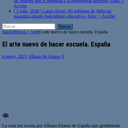
las órdenes que le imponga a la inteligencia artificial»
Educ +
Acción
[ 5 julio, 2026 ]
Laura Aloisi «El gobierno de Milei no
garantiza ningún federalismo educativo»
Educ + Acción
Buscar:
Inicio
Música y Arte
El arte nuevo de hacer escuela. España
El arte nuevo de hacer escuela. España
4 mayo, 2021
Albano de Alonso
0
La nota fue escrita por Albano Alonso de España que gentilmente