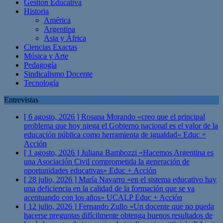
Gestión Educativa
Historia
América
Argentina
Asia y África
Ciencias Exactas
Música y Arte
Pedagogía
Sindicalismo Docente
Tecnología
Entrevistas
[ 6 agosto, 2026 ]
Rosana Morando «creo que el principal
problema que hoy niega el Gobierno nacional es el valor de la
educación pública como herramienta de igualdad»
Educ +
Acción
[ 1 agosto, 2026 ]
Juliana Bambozzi «Hacemos Argentina es
una Asociación Civil comprometida la generación de
oportunidades educativas»
Educ + Acción
[ 28 julio, 2026 ]
María Navarro «en el sistema educativo hay
una deficiencia en la calidad de la formación que se va
acentuando con los años» UCALP
Educ + Acción
[ 12 julio, 2026 ]
Fernando Zullo «Un docente que no pueda
hacerse preguntas difícilmente obtenga buenos resultados de