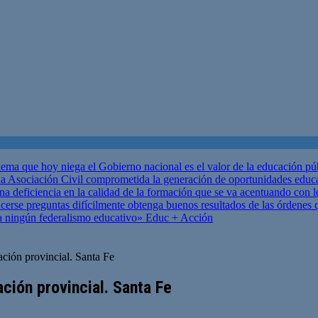
ema que hoy niega el Gobierno nacional es el valor de la educación p
 Asociación Civil comprometida la generación de oportunidades educ
una deficiencia en la calidad de la formación que se va acentuando c
se preguntas difícilmente obtenga buenos resultados de las órdenes que
za ningún federalismo educativo»
Educ + Acción
ción provincial. Santa Fe
ción provincial. Santa Fe