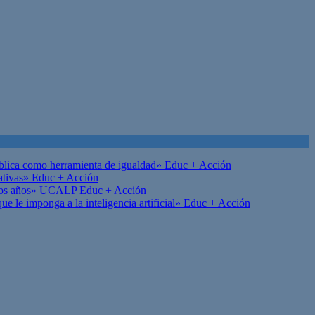
ública como herramienta de igualdad»
Educ + Acción
ativas»
Educ + Acción
on los años» UCALP
Educ + Acción
 le imponga a la inteligencia artificial»
Educ + Acción