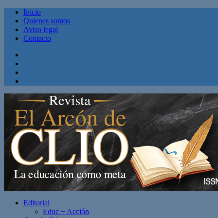
Inicio
Quienes somos
Aviso legal
Contacto
Facebook
Twitter
Linkedin
Youtube
Editorial
Educ + Acción