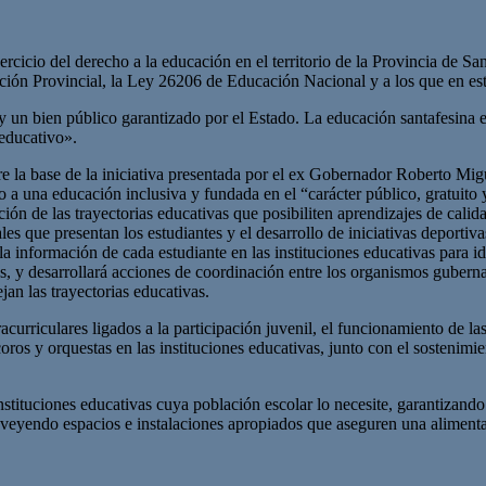
jercicio del derecho a la educación en el territorio de la Provincia de 
tución Provincial, la Ley 26206 de Educación Nacional y a los que en es
un bien público garantizado por el Estado. La educación santafesina es pú
 educativo».
e la base de la iniciativa presentada por el ex Gobernador Roberto Mig
 una educación inclusiva y fundada en el “carácter público, gratuito y 
ión de las trayectorias educativas que posibiliten aprendizajes de calid
les que presentan los estudiantes y el desarrollo de iniciativas deportiva
la información de cada estudiante en las instituciones educativas para i
as, y desarrollará acciones de coordinación entre los organismos guber
ejan las trayectorias educativas.
acurriculares ligados a la participación juvenil, el funcionamiento de 
ros y orquestas en las instituciones educativas, junto con el sostenimi
stituciones educativas cuya población escolar lo necesite, garantizando l
roveyendo espacios e instalaciones apropiados que aseguren una aliment