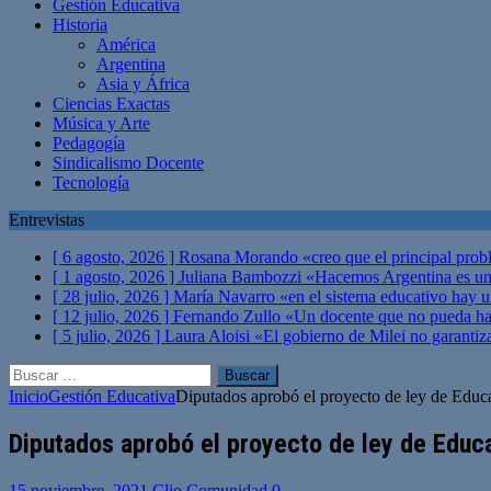
Gestión Educativa
Historia
América
Argentina
Asia y África
Ciencias Exactas
Música y Arte
Pedagogía
Sindicalismo Docente
Tecnología
Entrevistas
[ 6 agosto, 2026 ]
Rosana Morando «creo que el principal probl
[ 1 agosto, 2026 ]
Juliana Bambozzi «Hacemos Argentina es una
[ 28 julio, 2026 ]
María Navarro «en el sistema educativo hay 
[ 12 julio, 2026 ]
Fernando Zullo «Un docente que no pueda hacer
[ 5 julio, 2026 ]
Laura Aloisi «El gobierno de Milei no garanti
Buscar:
Inicio
Gestión Educativa
Diputados aprobó el proyecto de ley de Educa
Diputados aprobó el proyecto de ley de Educa
15 noviembre, 2021
Clio Comunidad
0