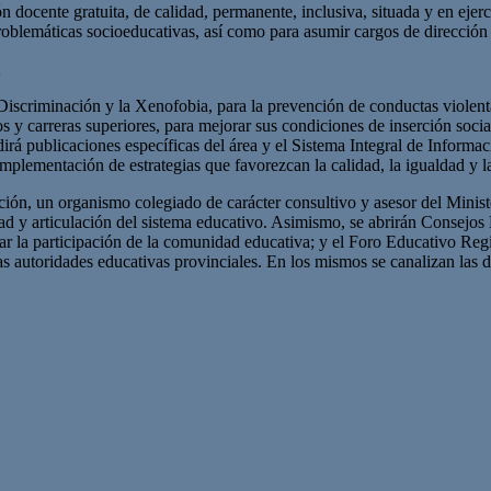
docente gratuita, de calidad, permanente, inclusiva, situada y en ejerci
 problemáticas socioeducativas, así como para asumir cargos de dirección
A
 la Discriminación y la Xenofobia, para la prevención de conductas viole
s y carreras superiores, para mejorar sus condiciones de inserción socia
dirá publicaciones específicas del área y el Sistema Integral de Inform
implementación de estrategias que favorezcan la calidad, la igualdad y la
cación, un organismo colegiado de carácter consultivo y asesor del Mini
dad y articulación del sistema educativo. Asimismo, se abrirán Consejos 
ar la participación de la comunidad educativa; y el Foro Educativo Reg
las autoridades educativas provinciales. En los mismos se canalizan la