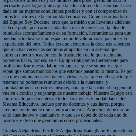
la par de los directivos y las familias para poder gestionar todo lo
necesario y así lograr juntos que la educación de los estudiantes sea
dada en las mejores condiciones posibles y con el compromiso de
todos los actores de la comunidad educativa. Como coordinadora
del Equipo Soy Docente, creo que la misión que llevamos adelante
es la de poder acercarnos cada día a mas docentes con la idea de
brindarles acompañamiento en su formación, herramientas para que
puedan actualizarse y un espacio donde valoramos la palabra y la
experiencia del otro. Todos los que ejercemos la docencia sabemos
que muchas veces nos sentimos atrapados en un sistema que
enfrenta nuetra vocación con la frustración de lo que realmente
podemos hacer, por eso en el Equipo trabajamos fuertemente para
profesionalizar nuestra labor, contagiar a que se sumen y a que
sepan que somos muchos los que estamos pasando lo mismo. Es por
eso que continuamos con talleres virtuales, ya que en el espacio que
tenemos no podemos reunirnos debido a la cuaretena, y
apuntalándonos a nosotros mismos, para que la sociedad en general
vuelva a confiar y se jerarquice nuestro trabajo. Nuestro Equipo esta
conformado por docentes de todos los niveles y modalidades del
Sistema Educativo, incluso por no docentes y auxiliares, porque
creemos fuertemente que la educación en la Argentina debe dar un
salto cuantitativo y cualitativo, y que eso depende de cada uno de
nosotros y de lo que generamos como profesionales.
Gracias Alejandrina. Perfil de Alejandrina Battagliano Es presidenta