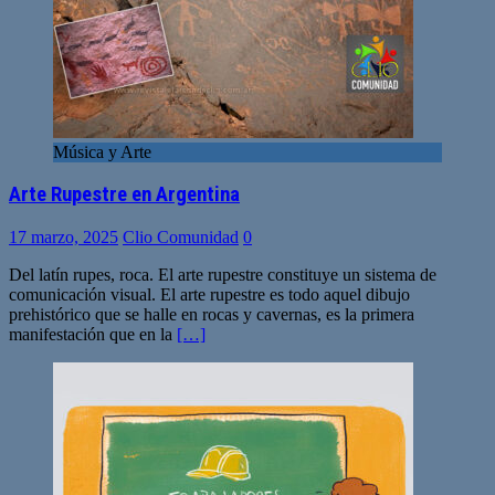
Música y Arte
Arte Rupestre en Argentina
17 marzo, 2025
Clio Comunidad
0
Del latín rupes, roca. El arte rupestre constituye un sistema de
comunicación visual. El arte rupestre es todo aquel dibujo
prehistórico que se halle en rocas y cavernas, es la primera
manifestación que en la
[…]