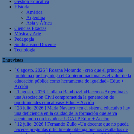
Gestión Educativa
Historia
América
Argentina
Asia y África
Ciencias Exactas
Música y Arte
Pedagogía
Sindicalismo Docente
Tecnología
Entrevistas
[ 6 agosto, 2026 ]
Rosana Morando «creo que el principal
problema que hoy niega el Gobierno nacional es el valor de la
educación pública como herramienta de igualdad»
Educ +
Acción
[ 1 agosto, 2026 ]
Juliana Bambozzi «Hacemos Argentina es
una Asociación Civil comprometida la generación de
oportunidades educativas»
Educ + Acción
[ 28 julio, 2026 ]
María Navarro «en el sistema educativo hay
una deficiencia en la calidad de la formación que se va
acentuando con los años» UCALP
Educ + Acción
[ 12 julio, 2026 ]
Fernando Zullo «Un docente que no pueda
hacerse preguntas difícilmente obtenga buenos resultados de