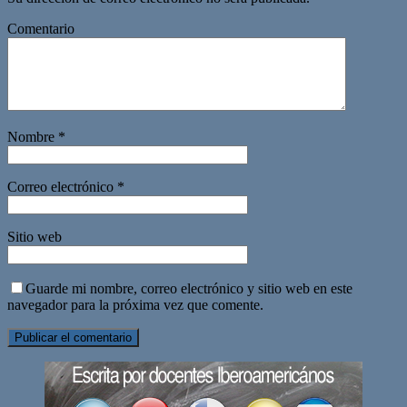
Comentario
Nombre
*
Correo electrónico
*
Sitio web
Guarde mi nombre, correo electrónico y sitio web en este
navegador para la próxima vez que comente.