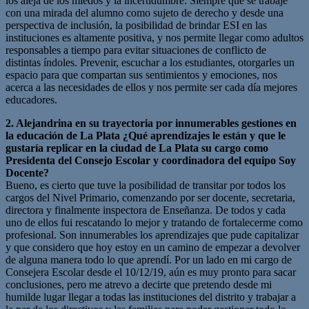
los aleja de los miedos y la incertidumbre. Siempre que se trabaje
con una mirada del alumno como sujeto de derecho y desde una
perspectiva de inclusión, la posibilidad de brindar ESI en las
instituciones es altamente positiva, y nos permite llegar como adultos
responsables a tiempo para evitar situaciones de conflicto de
distintas índoles. Prevenir, escuchar a los estudiantes, otorgarles un
espacio para que compartan sus sentimientos y emociones, nos
acerca a las necesidades de ellos y nos permite ser cada día mejores
educadores.
2. Alejandrina en su trayectoria por innumerables gestiones en
la educación de La Plata ¿Qué aprendizajes le están y que le
gustaría replicar en la ciudad de La Plata su cargo como
Presidenta del Consejo Escolar y coordinadora del equipo Soy
Docente?
Bueno, es cierto que tuve la posibilidad de transitar por todos los
cargos del Nivel Primario, comenzando por ser docente, secretaria,
directora y finalmente inspectora de Enseñanza. De todos y cada
uno de ellos fui rescatando lo mejor y tratando de fortalecerme como
profesional. Son innumerables los aprendizajes que pude capitalizar
y que considero que hoy estoy en un camino de empezar a devolver
de alguna manera todo lo que aprendí. Por un lado en mi cargo de
Consejera Escolar desde el 10/12/19, aún es muy pronto para sacar
conclusiones, pero me atrevo a decirte que pretendo desde mi
humilde lugar llegar a todas las instituciones del distrito y trabajar a