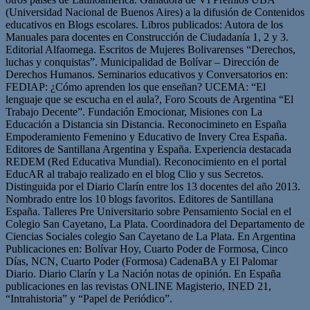
(Universidad Nacional de Buenos Aires) a la difusión de Contenidos
educativos en Blogs escolares. Libros publicados: Autora de los
Manuales para docentes en Construcción de Ciudadanía 1, 2 y 3.
Editorial Alfaomega. Escritos de Mujeres Bolivarenses “Derechos,
luchas y conquistas”. Municipalidad de Bolívar – Dirección de
Derechos Humanos. Seminarios educativos y Conversatorios en:
FEDIAP: ¿Cómo aprenden los que enseñan? UCEMA: “El
lenguaje que se escucha en el aula?, Foro Scouts de Argentina “El
Trabajo Decente”. Fundación Emocionar, Misiones con La
Educación a Distancia sin Distancia. Reconocimineto en España
Empoderamiento Femenino y Educativo de Invery Crea España.
Editores de Santillana Argentina y España. Experiencia destacada
REDEM (Red Educativa Mundial). Reconocimiento en el portal
EducAR al trabajo realizado en el blog Clio y sus Secretos.
Distinguida por el Diario Clarín entre los 13 docentes del año 2013.
Nombrado entre los 10 blogs favoritos. Editores de Santillana
España. Talleres Pre Universitario sobre Pensamiento Social en el
Colegio San Cayetano, La Plata. Coordinadora del Departamento de
Ciencias Sociales colegio San Cayetano de La Plata. En Argentina
Publicaciones en: Bolívar Hoy, Cuarto Poder de Formosa, Cinco
Días, NCN, Cuarto Poder (Formosa) CadenaBA y El Palomar
Diario. Diario Clarín y La Nación notas de opinión. En España
publicaciones en las revistas ONLINE Magisterio, INED 21,
“Intrahistoria” y “Papel de Periódico”.