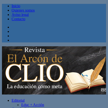
Inicio
Quienes somos
Aviso legal
Contacto
Facebook
Twitter
Linkedin
Youtube
Editorial
Educ + Acción