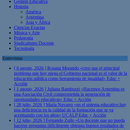
Gestión Educativa
Historia
América
Argentina
Asia y África
Ciencias Exactas
Música y Arte
Pedagogía
Sindicalismo Docente
Tecnología
Entrevistas
[ 6 agosto, 2026 ]
Rosana Morando «creo que el principal
problema que hoy niega el Gobierno nacional es el valor de la
educación pública como herramienta de igualdad»
Educ +
Acción
[ 1 agosto, 2026 ]
Juliana Bambozzi «Hacemos Argentina es
una Asociación Civil comprometida la generación de
oportunidades educativas»
Educ + Acción
[ 28 julio, 2026 ]
María Navarro «en el sistema educativo hay
una deficiencia en la calidad de la formación que se va
acentuando con los años» UCALP
Educ + Acción
[ 12 julio, 2026 ]
Fernando Zullo «Un docente que no pueda
hacerse preguntas difícilmente obtenga buenos resultados de