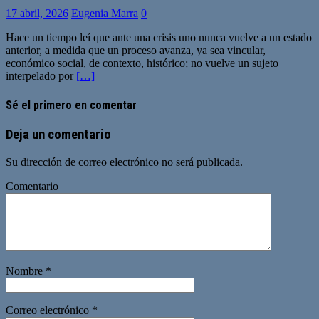
17 abril, 2026
Eugenia Marra
0
Hace un tiempo leí que ante una crisis uno nunca vuelve a un estado
anterior, a medida que un proceso avanza, ya sea vincular,
económico social, de contexto, histórico; no vuelve un sujeto
interpelado por
[…]
Sé el primero en comentar
Deja un comentario
Su dirección de correo electrónico no será publicada.
Comentario
Nombre
*
Correo electrónico
*