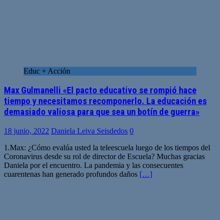
Educ + Acción
Max Gulmanelli «El pacto educativo se rompió hace
tiempo y necesitamos recomponerlo. La educación es
demasiado valiosa para que sea un botín de guerra»
18 junio, 2022
Daniela Leiva Seisdedos
0
1.Max: ¿Cómo evalúa usted la teleescuela luego de los tiempos del
Coronavirus desde su rol de director de Escuela? Muchas gracias
Daniela por el encuentro. La pandemia y las consecuentes
cuarentenas han generado profundos daños
[…]