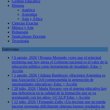
Gestión Educativa
Historia
América
Argentina
Asia y África
Ciencias Exactas
Música y Arte
Pedagogía
Sindicalismo Docente
Tecnología
Entrevistas
[ 6 agosto, 2026 ]
Rosana Morando «creo que el principal
problema que hoy niega el Gobierno nacional es el valor de la
educación pública como herramienta de igualdad»
Educ +
Acción
[ 1 agosto, 2026 ]
Juliana Bambozzi «Hacemos Argentina es
una Asociación Civil comprometida la generación de
oportunidades educativas»
Educ + Acción
[ 28 julio, 2026 ]
María Navarro «en el sistema educativo hay
una deficiencia en la calidad de la formación que se va
acentuando con los años» UCALP
Educ + Acción
[ 12 julio, 2026 ]
Fernando Zullo «Un docente que no pueda
hacerse preguntas difícilmente obtenga buenos resultados de