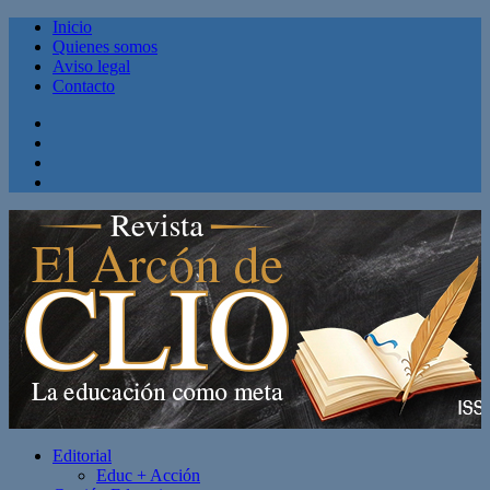
Inicio
Quienes somos
Aviso legal
Contacto
Facebook
Twitter
Linkedin
Youtube
Editorial
Educ + Acción