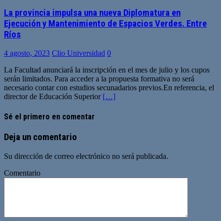
La provincia impulsa una nueva Diplomatura en
Ejecución y Mantenimiento de Espacios Verdes. Entre
Ríos
4 agosto, 2023
Clio Universidad
0
La Facultad anunciará la inscripción en el mes de julio y los cupos
serán limitados. Para acceder a la propuesta formativa no será
necesario contar con estudios secunadarios previos.En referencia, el
director de Educación Superior
[…]
Sé el primero en comentar
Deja un comentario
Su dirección de correo electrónico no será publicada.
Comentario