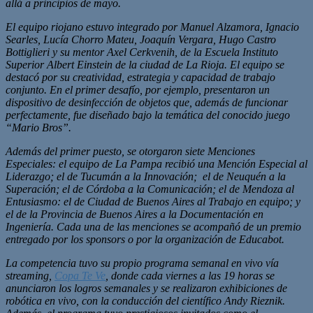
allá a principios de mayo.
El equipo riojano estuvo integrado por Manuel Alzamora, Ignacio
Searles, Lucía Chorro Mateu, Joaquín Vergara, Hugo Castro
Bottiglieri y su mentor Axel Cerkvenih, de la Escuela Instituto
Superior Albert Einstein de la ciudad de La Rioja. El equipo se
destacó por su creatividad, estrategia y capacidad de trabajo
conjunto. En el primer desafío, por ejemplo, presentaron un
dispositivo de desinfección de objetos que, además de funcionar
perfectamente, fue diseñado bajo la temática del conocido juego
“Mario Bros”.
Además del primer puesto, se otorgaron siete Menciones
Especiales: el equipo de La Pampa recibió una Mención Especial al
Liderazgo; el de Tucumán a la Innovación; el de Neuquén a la
Superación; el de Córdoba a la Comunicación; el de Mendoza al
Entusiasmo: el de Ciudad de Buenos Aires al Trabajo en equipo; y
el de la Provincia de Buenos Aires a la Documentación en
Ingeniería. Cada una de las menciones se acompañó de un premio
entregado por los sponsors o por la organización de Educabot.
La competencia tuvo su propio programa semanal en vivo vía
streaming,
Copa Te Ve
, donde cada viernes a las 19 horas se
anunciaron los logros semanales y se realizaron exhibiciones de
robótica en vivo, con la conducción del científico Andy Rieznik.