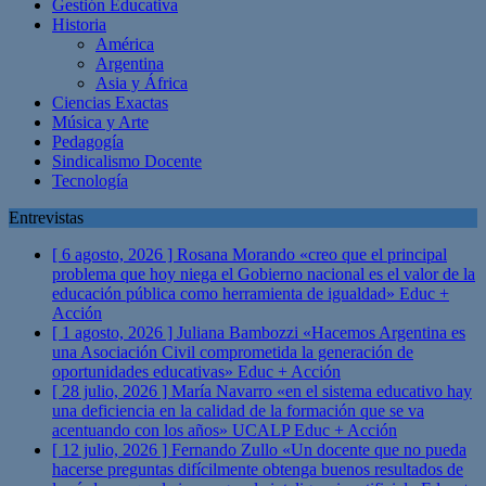
Gestión Educativa
Historia
América
Argentina
Asia y África
Ciencias Exactas
Música y Arte
Pedagogía
Sindicalismo Docente
Tecnología
Entrevistas
[ 6 agosto, 2026 ]
Rosana Morando «creo que el principal
problema que hoy niega el Gobierno nacional es el valor de la
educación pública como herramienta de igualdad»
Educ +
Acción
[ 1 agosto, 2026 ]
Juliana Bambozzi «Hacemos Argentina es
una Asociación Civil comprometida la generación de
oportunidades educativas»
Educ + Acción
[ 28 julio, 2026 ]
María Navarro «en el sistema educativo hay
una deficiencia en la calidad de la formación que se va
acentuando con los años» UCALP
Educ + Acción
[ 12 julio, 2026 ]
Fernando Zullo «Un docente que no pueda
hacerse preguntas difícilmente obtenga buenos resultados de