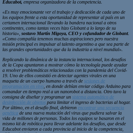
Educabot,
empresa organizadora de la competencia.
«Es muy emocionante ver el trabajo y dedicación de cada uno de
los equipos frente a esta oportunidad de representar al país en un
certamen internacional llevando la bandera nacional a otros
continentes, como tantas veces hizo Globant a lo largo de su
historia»,
sostuvo Martín Migoya, CEO y cofundador de Globant
.
«Como compañía tenemos muchas aspiraciones pero nuestra
misión principal es impulsar al talento argentino a que sea parte de
las grandes oportunidades que da la industria a nivel mundial».
Replicando la dinámica de la instancia internacional, los desafíos
de la Copa apuntaron a mostrar cómo la tecnología puede ayudar
a resolver problemáticas relacionadas con la pandemia del Covid-
19. Uno de ellos consistió en detectar agentes virales en una
maqueta de un cuerpo humano a través de
sesiones de
programación en vivo
, en donde debían enviar código Arduino para
comandar en tiempo real a un nanorobot a distancia. Otro tuvo la
consigna de diseñar y programar un
sistema automático de
desinfección de objetos
para limitar el ingreso de bacterias al hogar.
Por último, en el desafío final, debieron
encontrar una secuencia
genética
de una nueva mutación del virus que pudiera salvar la
vida de millones de personas. Todos los equipos se basaron en el
mismo kit de robótica para llevar adelante los desafíos, que desde
Educabot enviaron a cada provincia al inicio de la competencia,