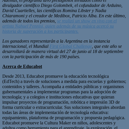
Además, el programa tuvo prestigiosos invitados como el
divulgador científico Diego Golombek, el cofundador de Arduino,
David Cuartielles, las científicas Romina Libster y Nadia
Chiaramoni y el creador de Medibox, Patricio Alba. En este último,
además de todos los premios,
se realizó un show en vivo con el
artista Nahuel Pennisi, quien además de su música acercó su
historia de superación a los participantes.
Los ganadores representarán a la Argentina en la instancia
internacional, el Mundial
First Global Challenge
,
que este año se
desarrollará de manera virtual del 27 de junio al 18 de septiembre
con la participación de más de 190 países.
Acerca de Educabot
Desde 2013, Educabot promueve la educación tecnológica
(EdTech) a través de soluciones a medida para escuelas y gobiernos;
contenidos y talleres. Acompaña a entidades públicas y organismos
gubernamentales a implementar programas para la adopción de
tecnología; y a colegios e instituciones educativas que quieran
impulsar proyectos de programación, robótica e impresión 3D de
forma curricular o extracurricular. Sus soluciones integrales abordan
todas las áreas de implementación de tecnología educativa:
equipamiento, plataforma de programación y propuesta pedagógica.
Educabot promueve la Cultura Maker en niños, adolescentes y
adultos como herramienta para el aprendizaje, la exploración, el