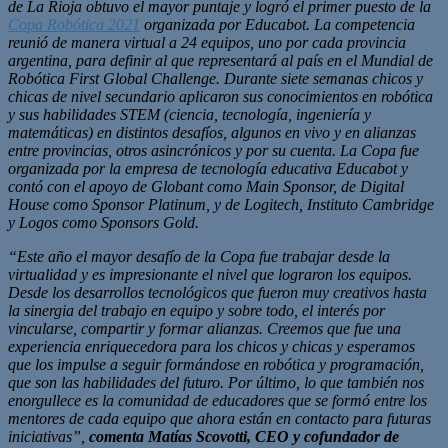
de La Rioja obtuvo el mayor puntaje y logró el primer puesto de la
Copa Robótica 2021
organizada por Educabot. La competencia
reunió de manera virtual a 24 equipos, uno por cada provincia
argentina, para definir al que representará al país en el Mundial de
Robótica First Global Challenge. Durante siete semanas chicos y
chicas de nivel secundario aplicaron sus conocimientos en robótica
y sus habilidades STEM (ciencia, tecnología, ingeniería y
matemáticas) en distintos desafíos, algunos en vivo y en alianzas
entre provincias, otros asincrónicos y por su cuenta. La Copa fue
organizada por la empresa de tecnología educativa Educabot y
contó con el apoyo de Globant como Main Sponsor, de Digital
House como Sponsor Platinum, y de Logitech, Instituto Cambridge
y Logos como Sponsors Gold.
“Este año el mayor desafío de la Copa fue trabajar desde la
virtualidad y es impresionante el nivel que lograron los equipos.
Desde los desarrollos tecnológicos que fueron muy creativos hasta
la sinergia del trabajo en equipo y sobre todo, el interés por
vincularse, compartir y formar alianzas. Creemos que fue una
experiencia enriquecedora para los chicos y chicas y esperamos
que los impulse a seguir formándose en robótica y programación,
que son las habilidades del futuro. Por último, lo que también nos
enorgullece es la comunidad de educadores que se formó entre los
mentores de cada equipo que ahora están en contacto para futuras
iniciativas”,
comenta Matías Scovotti, CEO y cofundador de