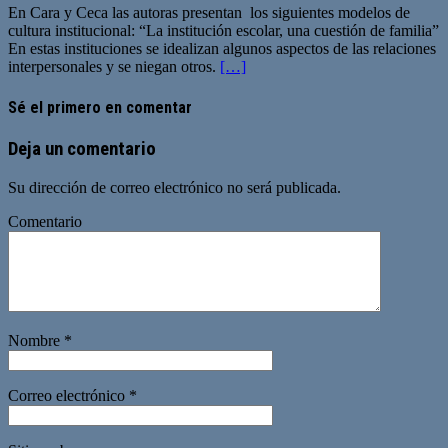
En Cara y Ceca las autoras presentan los siguientes modelos de
cultura institucional: “La institución escolar, una cuestión de familia”
En estas instituciones se idealizan algunos aspectos de las relaciones
interpersonales y se niegan otros.
[…]
Sé el primero en comentar
Deja un comentario
Su dirección de correo electrónico no será publicada.
Comentario
Nombre
*
Correo electrónico
*