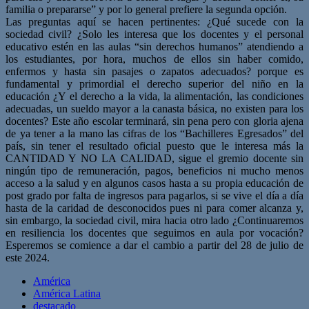
familia o prepararse” y por lo general prefiere la segunda opción.
Las preguntas aquí se hacen pertinentes: ¿Qué sucede con la
sociedad civil? ¿Solo les interesa que los docentes y el personal
educativo estén en las aulas “sin derechos humanos” atendiendo a
los estudiantes, por hora, muchos de ellos sin haber comido,
enfermos y hasta sin pasajes o zapatos adecuados? porque es
fundamental y primordial el derecho superior del niño en la
educación ¿Y el derecho a la vida, la alimentación, las condiciones
adecuadas, un sueldo mayor a la canasta básica, no existen para los
docentes? Este año escolar terminará, sin pena pero con gloria ajena
de ya tener a la mano las cifras de los “Bachilleres Egresados” del
país, sin tener el resultado oficial puesto que le interesa más la
CANTIDAD Y NO LA CALIDAD, sigue el gremio docente sin
ningún tipo de remuneración, pagos, beneficios ni mucho menos
acceso a la salud y en algunos casos hasta a su propia educación de
post grado por falta de ingresos para pagarlos, si se vive el día a día
hasta de la caridad de desconocidos pues ni para comer alcanza y,
sin embargo, la sociedad civil, mira hacia otro lado ¿Continuaremos
en resiliencia los docentes que seguimos en aula por vocación?
Esperemos se comience a dar el cambio a partir del 28 de julio de
este 2024.
América
América Latina
destacado