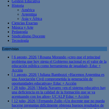
Gestión Educativa
Historia
América
Argentina
Asia y África
Ciencias Exactas
Música y Arte
Pedagogía
Sindicalismo Docente
Tecnología
Entrevistas
[ 6 agosto, 2026 ]
Rosana Morando «creo que el principal
problema que hoy niega el Gobierno nacional es el valor de la
educación pública como herramienta de igualdad»
Educ +
Acción
[ 1 agosto, 2026 ]
Juliana Bambozzi «Hacemos Argentina es
una Asociación Civil comprometida la generación de
oportunidades educativas»
Educ + Acción
[ 28 julio, 2026 ]
María Navarro «en el sistema educativo hay
una deficiencia en la calidad de la formación que se va
acentuando con los años» UCALP
Educ + Acción
[ 12 julio, 2026 ]
Fernando Zullo «Un docente que no pueda
hacerse preguntas difícilmente obtenga buenos resultados de