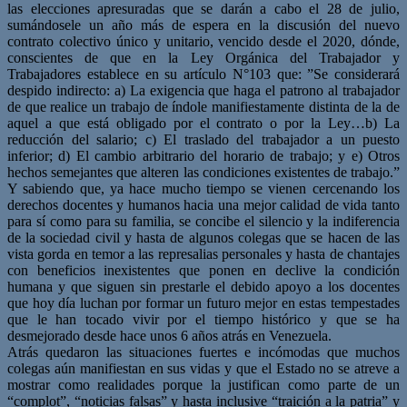
las elecciones apresuradas que se darán a cabo el 28 de julio,
sumándosele un año más de espera en la discusión del nuevo
contrato colectivo único y unitario, vencido desde el 2020, dónde,
conscientes de que en la Ley Orgánica del Trabajador y
Trabajadores establece en su artículo N°103 que: ”Se considerará
despido indirecto: a) La exigencia que haga el patrono al trabajador
de que realice un trabajo de índole manifiestamente distinta de la de
aquel a que está obligado por el contrato o por la Ley…b) La
reducción del salario; c) El traslado del trabajador a un puesto
inferior; d) El cambio arbitrario del horario de trabajo; y e) Otros
hechos semejantes que alteren las condiciones existentes de trabajo.”
Y sabiendo que, ya hace mucho tiempo se vienen cercenando los
derechos docentes y humanos hacia una mejor calidad de vida tanto
para sí como para su familia, se concibe el silencio y la indiferencia
de la sociedad civil y hasta de algunos colegas que se hacen de las
vista gorda en temor a las represalias personales y hasta de chantajes
con beneficios inexistentes que ponen en declive la condición
humana y que siguen sin prestarle el debido apoyo a los docentes
que hoy día luchan por formar un futuro mejor en estas tempestades
que le han tocado vivir por el tiempo histórico y que se ha
desmejorado desde hace unos 6 años atrás en Venezuela.
Atrás quedaron las situaciones fuertes e incómodas que muchos
colegas aún manifiestan en sus vidas y que el Estado no se atreve a
mostrar como realidades porque la justifican como parte de un
“complot”, “noticias falsas” y hasta inclusive “traición a la patria” y