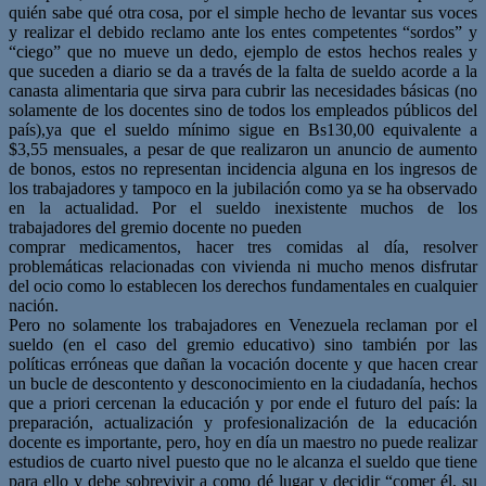
quién sabe qué otra cosa, por el simple hecho de levantar sus voces
y realizar el debido reclamo ante los entes competentes “sordos” y
“ciego” que no mueve un dedo, ejemplo de estos hechos reales y
que suceden a diario se da a través de la falta de sueldo acorde a la
canasta alimentaria que sirva para cubrir las necesidades básicas (no
solamente de los docentes sino de todos los empleados públicos del
país),ya que el sueldo mínimo sigue en Bs130,00 equivalente a
$3,55 mensuales, a pesar de que realizaron un anuncio de aumento
de bonos, estos no representan incidencia alguna en los ingresos de
los trabajadores y tampoco en la jubilación como ya se ha observado
en la actualidad. Por el sueldo inexistente muchos de los
trabajadores del gremio docente no pueden
comprar medicamentos, hacer tres comidas al día, resolver
problemáticas relacionadas con vivienda ni mucho menos disfrutar
del ocio como lo establecen los derechos fundamentales en cualquier
nación.
Pero no solamente los trabajadores en Venezuela reclaman por el
sueldo (en el caso del gremio educativo) sino también por las
políticas erróneas que dañan la vocación docente y que hacen crear
un bucle de descontento y desconocimiento en la ciudadanía, hechos
que a priori cercenan la educación y por ende el futuro del país: la
preparación, actualización y profesionalización de la educación
docente es importante, pero, hoy en día un maestro no puede realizar
estudios de cuarto nivel puesto que no le alcanza el sueldo que tiene
para ello y debe sobrevivir a como dé lugar y decidir “comer él, su