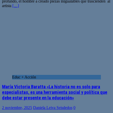
profundo, el hombre a creado piezas inigualables que trascienden al
artista
[…]
Educ + Acción
María Victoria Baratta «La historia no es solo para
especialistas, es una herramienta social y política que
debe estar presente en la educación»
2 noviembre, 2025
Daniela Leiva Seisdedos
0