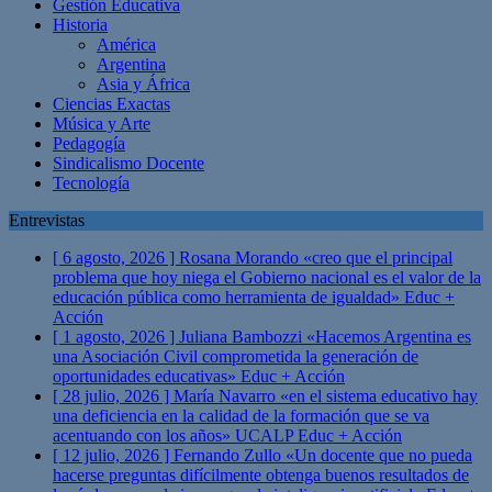
Gestión Educativa
Historia
América
Argentina
Asia y África
Ciencias Exactas
Música y Arte
Pedagogía
Sindicalismo Docente
Tecnología
Entrevistas
[ 6 agosto, 2026 ]
Rosana Morando «creo que el principal
problema que hoy niega el Gobierno nacional es el valor de la
educación pública como herramienta de igualdad»
Educ +
Acción
[ 1 agosto, 2026 ]
Juliana Bambozzi «Hacemos Argentina es
una Asociación Civil comprometida la generación de
oportunidades educativas»
Educ + Acción
[ 28 julio, 2026 ]
María Navarro «en el sistema educativo hay
una deficiencia en la calidad de la formación que se va
acentuando con los años» UCALP
Educ + Acción
[ 12 julio, 2026 ]
Fernando Zullo «Un docente que no pueda
hacerse preguntas difícilmente obtenga buenos resultados de