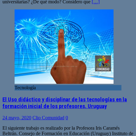
universitarias? ¿De qué modo? Considero que
[…]
Tecnología
El Uso didáctico y disciplinar de las tecnologías en la
formación inicial de los profesores. Uruguay
24 mayo, 2020
Clio Comunidad
0
El siguiente trabajo es realizado por la Profesora Iris Caramés
Beltrán. Consejo de Formación en Educación (Uruguay) Instituto de