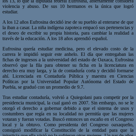
los 13, lo que la diputada federal Eufrosina, abiertamente considera
violencia y abuso. De sus 10 hermanos es la única que logró
estudiar.
A los 12 años Eufrosina decidió irse de su pueblo al enterarse de que
la iban a casar. La niña indígena zapoteca empacó sus pertenencias y
el deseo de escribir su propia historia, para cambiar la realidad a
través de la educación. A los 18 años aprendió español.
Eufrosina quería estudiar medicina, pero el elevado costo de la
carrera le impidió seguir este anhelo. El día que entregaban las
fichas de ingresos a la universidad del estado de Oaxaca, Eufrosina
observó que la fila para obtener su ficha en la licenciatura en
derecho era muy larga, y la de contaduría corta y decidió formarse
ahí. Licenciada en Contaduría Pública y maestra en Ciencias
Políticas por la Universidad Popular Autónoma del Estado de
Puebla, se graduó con un promedio de 9.7.
Tras estudiar contaduría, volvió a Quiegolani para competir por la
presidencia municipal, la cual ganó en 2007. Sin embargo, no se le
otorgó el derecho a gobernar debido a que el sistema de usos y
costumbres que regía en su localidad no permitía que las mujeres
votaran y fueran votadas. Buscó entonces un escaño en el Congreso
local y la obtuvo. Como presidenta del Congreso oaxaqueño,
consiguió modificar la Constitución de la entidad para que la
injusticia que ella vivió no la sufrieran otras mujeres. Un par de años