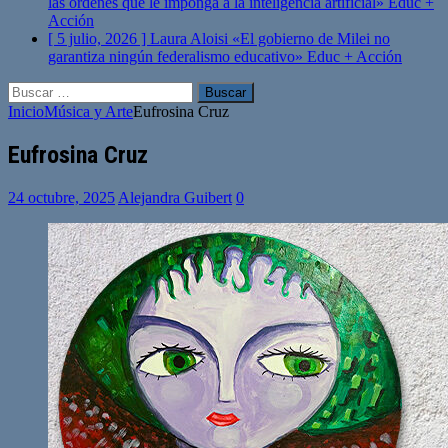
las órdenes que le imponga a la inteligencia artificial»
Educ +
Acción
[ 5 julio, 2026 ]
Laura Aloisi «El gobierno de Milei no
garantiza ningún federalismo educativo»
Educ + Acción
Buscar:
Inicio
Música y Arte
Eufrosina Cruz
Eufrosina Cruz
24 octubre, 2025
Alejandra Guibert
0