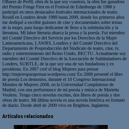
Olhares de Perfil, obra de la que soy coautora, la obra fue ganadora
del Premio Fringe First en el Festival de Edimburgo de 1988 y
participó en otros destacados festivales internacionales de teatro.
Residí en Londres desde 1989 hasta 2009, donde los primeros años
me dediqué a escribir guiones de cine y documentales sobre temas
de la mujer, para luego dedicarme de lleno a la subtitulación y la
literatura. Mi labor literaria abarca la prosa y la poesía. Fui miembro
del Comité Directivo del Servicio por los Derechos de la Mujer
Latinoamericana, LAWRS, Londres y del Comité Directivo del
Departamento de Posproducción del Sindicato de teatro, cine, tv,
radio y entretenimiento del Reino Unido, BECTU. Actualmente soy
miembro del Comité Directivo de la Asociación de Subtituladores de
Londres, SUBTLE, de la que soy una de sus fundadoras y ex
presidenta. En 2007 creé el blog Mujeres para pensar
http://mujeresparapensar.wordpress.com/ En 2008 presenté el libro
de poesía Los demonios, durante el 10 Congreso Internacional
Mundos de Mujeres 2008, en la Universidad Complutense de
Madrid, con una performance de mi poesía y música de Marietta
Veulens. Tengo cinco novelas escritas, dos libros de poesía y dos
obras de teatro. Mi última novela es una novela histórica en formato
de diario. Desde abril de 2009 vivo en Brighton, Inglaterra.
Artículos relacionados