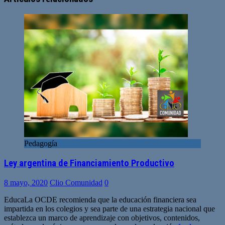
Pedagogía
Ley argentina de Financiamiento Productivo
8 mayo, 2020
Clio Comunidad
0
EducaLa OCDE recomienda que la educación financiera sea
impartida en los colegios y sea parte de una estrategia nacional que
establezca un marco de aprendizaje con objetivos, contenidos,