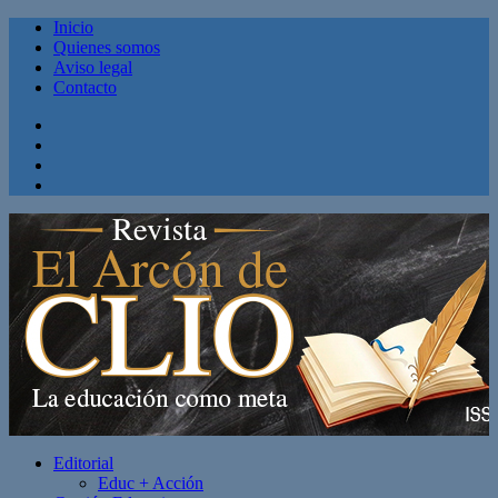
Inicio
Quienes somos
Aviso legal
Contacto
Facebook
Twitter
Linkedin
Youtube
Editorial
Educ + Acción