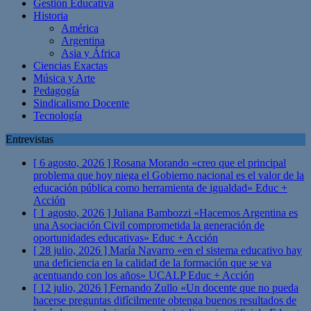
Gestión Educativa
Historia
América
Argentina
Asia y África
Ciencias Exactas
Música y Arte
Pedagogía
Sindicalismo Docente
Tecnología
Entrevistas
[ 6 agosto, 2026 ]
Rosana Morando «creo que el principal
problema que hoy niega el Gobierno nacional es el valor de la
educación pública como herramienta de igualdad»
Educ +
Acción
[ 1 agosto, 2026 ]
Juliana Bambozzi «Hacemos Argentina es
una Asociación Civil comprometida la generación de
oportunidades educativas»
Educ + Acción
[ 28 julio, 2026 ]
María Navarro «en el sistema educativo hay
una deficiencia en la calidad de la formación que se va
acentuando con los años» UCALP
Educ + Acción
[ 12 julio, 2026 ]
Fernando Zullo «Un docente que no pueda
hacerse preguntas difícilmente obtenga buenos resultados de