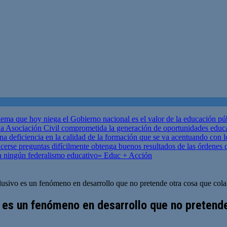
ema que hoy niega el Gobierno nacional es el valor de la educación p
 Asociación Civil comprometida la generación de oportunidades educ
una deficiencia en la calidad de la formación que se va acentuando c
se preguntas difícilmente obtenga buenos resultados de las órdenes que
za ningún federalismo educativo»
Educ + Acción
clusivo es un fenómeno en desarrollo que no pretende otra cosa que cola
o es un fenómeno en desarrollo que no pretende