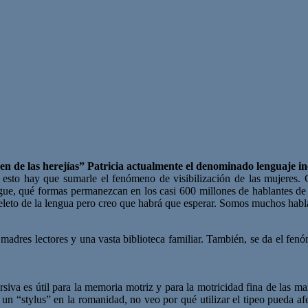
n de las herejías” Patricia actualmente el denominado lenguaje in
sto hay que sumarle el fenómeno de visibilización de las mujeres. 
legue, qué formas permanezcan en los casi 600 millones de hablantes d
ueleto de la lengua pero creo que habrá que esperar. Somos muchos habla
madres lectores y una vasta biblioteca familiar. También, se da el fen
siva es útil para la memoria motriz y para la motricidad fina de las man
ó un “stylus” en la romanidad, no veo por qué utilizar el tipeo pueda a