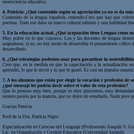
neurociencia educativa.
4. Patricia: ¿Qué contenido según su apreciación ya no se da más 
Contenido de la lengua española, entiendo.Creo que hay que volver a le
poemas. Todo eso daba un marco cultural mínimo y una habilidad disc
5. En la educación actual, ¿Qué aceptación tiene Lengua como m
Muy pobre en lo que conozco. Los y las docentes de lengua tienen p
asignaturas, si no, no hay modo de desarrollar el pensamiento crítico 
desarrollarlo.
6. ¿Qué estrategias podemos usar para garantizar la sostenibilidad
Creo que, en la medida en que la capacitación y la actualización se
aprendió, lo que le sirvió y lo que le gustó. Es casi un impulso natural
7. A los alumnos que están por elegir la vocación y profesión de s
¿qué mensaje les podría decir sobre el valor de esta profesión?
Que lo piensen muy bien, porque es muy placentera, muy demandante 
sienten pasión por la materia, que no dejen de estudiarla. Nada peor q
Gracias Patricia
Peril de la Dra. Patricia Nigro
Especialización en Ciencias del Lenguaje (Profesorado Joaquín V. Go
Lic. en Organización y Gestión Educativa (Universidad Austral).