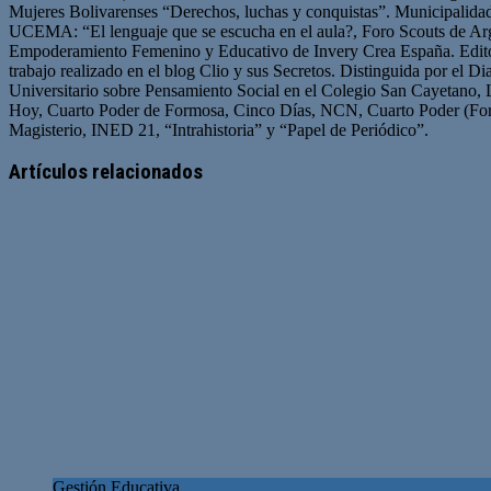
Mujeres Bolivarenses “Derechos, luchas y conquistas”. Municipalid
UCEMA: “El lenguaje que se escucha en el aula?, Foro Scouts de Ar
Empoderamiento Femenino y Educativo de Invery Crea España. Edito
trabajo realizado en el blog Clio y sus Secretos. Distinguida por el D
Universitario sobre Pensamiento Social en el Colegio San Cayetano, 
Hoy, Cuarto Poder de Formosa, Cinco Días, NCN, Cuarto Poder (For
Magisterio, INED 21, “Intrahistoria” y “Papel de Periódico”.
Sitio
Facebook
Twitter
YouTube
web
Artículos relacionados
Gestión Educativa