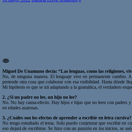
Miguel De Unamuno decía: “Las lenguas, como las religiones, vive
No, de ninguna manera. El lenguaje vive en permanente cambio. A e
pretende otra cosa que colaborar con esa visibilidad. Hasta dónde l
Mi hipótesis es que se irá adaptando a la gramática, el verdadero esq
2. ¿Si un padre no lee, un hijo no lee?
No. No hay causa-efecto. Hay hijos e hijas que no leen con padres y 
en edades azarosas.
3. ¿Cuáles son los efectos de aprender a escribir en letra cursiva?
No tengo estudiado el tema. Solo puedo conjeturar que escribir en cur
eso dejará de escribirse. Se hizo con un punzón en los inicios, se us