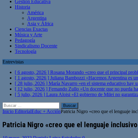
Gestión Educativa
Historia
América
Argentina
Asia y África
Ciencias Exactas
Música y Arte
Pedagogía
Sindicalismo Docente
Tecnología
Entrevistas
[ 6 agosto, 2026 ]
Rosana Morando «creo que el principal probl
[ 1 agosto, 2026 ]
Juliana Bambozzi «Hacemos Argentina es una
[ 28 julio, 2026 ]
María Navarro «en el sistema educativo hay 
[ 12 julio, 2026 ]
Fernando Zullo «Un docente que no pueda hacer
[ 5 julio, 2026 ]
Laura Aloisi «El gobierno de Milei no garanti
Buscar:
Inicio
Editorial
Educ + Acción
Patricia Nigro «creo que el lenguaje in
Patricia Nigro «creo que el lenguaje inclusiv
10 mayo, 2022
Daniela Leiva Seisdedos
0