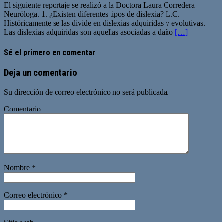
El siguiente reportaje se realizó a la Doctora Laura Corredera
Neuróloga. 1. ¿Existen diferentes tipos de dislexia? L.C.
Históricamente se las divide en dislexias adquiridas y evolutivas.
Las dislexias adquiridas son aquellas asociadas a daño
[…]
Sé el primero en comentar
Deja un comentario
Su dirección de correo electrónico no será publicada.
Comentario
Nombre
*
Correo electrónico
*