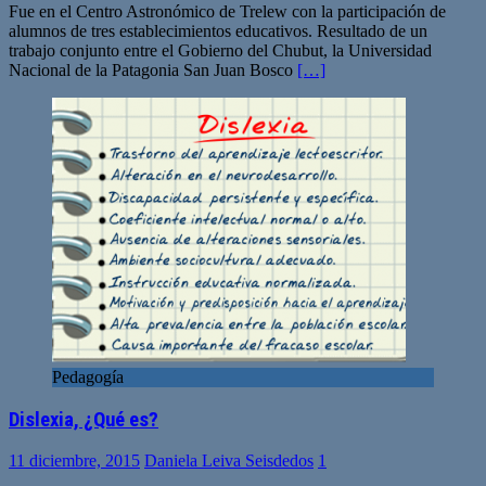
Fue en el Centro Astronómico de Trelew con la participación de
alumnos de tres establecimientos educativos. Resultado de un
trabajo conjunto entre el Gobierno del Chubut, la Universidad
Nacional de la Patagonia San Juan Bosco
[…]
Pedagogía
Dislexia, ¿Qué es?
11 diciembre, 2015
Daniela Leiva Seisdedos
1