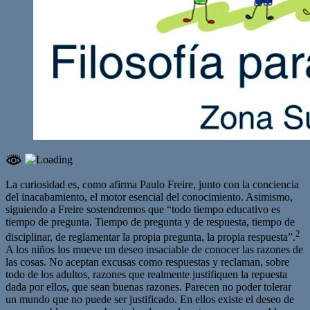
La curiosidad es, como afirma Paulo Freire, junto con la conciencia
del inacabamiento, el motor esencial del conocimiento. Asimismo,
siguiendo a Freire sostendremos que “todo tiempo educativo es
tiempo de pregunta. Tiempo de pregunta y de respuesta, tiempo de
2
disciplinar, de reglamentar la propia pregunta, la propia respuesta”.
A los niños los mueve un deseo insaciable de conocer las razones de
las cosas. No aceptan excusas como respuestas y reclaman, sobre
todo de los adultos, razones que realmente justifiquen la repuesta
dada por ellos, que sean buenas razones. Parecen no poder tolerar
un mundo que no puede ser justificado. En ellos existe el deseo de