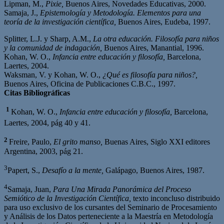
Lipman, M.,
Pixie,
Buenos Aires, Novedades Educativas, 2000.
Samaja, J.,
Epistemología y Metodología. Elementos para una
teoría de la investigación científica,
Buenos Aires, Eudeba, 1997.
Splitter, L.J. y Sharp, A.M.,
La otra educación. Filosofía para niños
y la comunidad de
indagación,
Buenos Aires, Manantial, 1996.
Kohan, W. O.,
Infancia entre educación y filosofía,
Barcelona,
Laertes, 2004.
Waksman, V. y Kohan, W. O.,
¿Qué es filosofía para niños?,
Buenos Aires, Oficina de Publicaciones C.B.C., 1997.
Citas Bibliográficas
1
Kohan, W. O.,
Infancia entre educación y filosofía,
Barcelona,
Laertes, 2004, pág 40 y 41.
2
Freire, Paulo,
El grito manso,
Buenas Aires, Siglo XXI editores
Argentina, 2003, pág 21.
3
Papert, S.,
Desafío a la mente,
Galápago, Buenos Aires, 1987.
4
Samaja, Juan,
Para Una Mirada Panorámica del Proceso
Semiótico de la Investigación Científica,
texto inconcluso distribuido
para uso exclusivo de los cursantes del Seminario de Procesamiento
y Análisis de los Datos perteneciente a la Maestría en Metodología