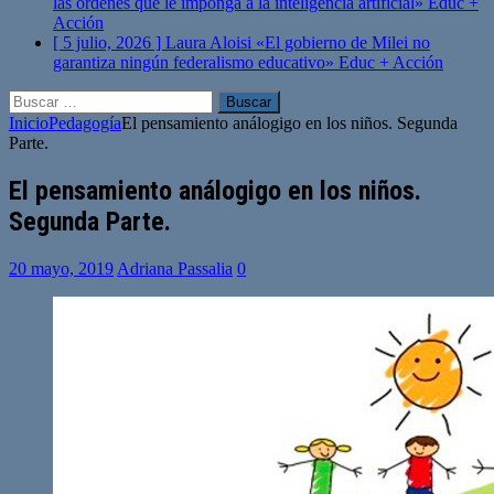
las órdenes que le imponga a la inteligencia artificial»
Educ +
Acción
[ 5 julio, 2026 ]
Laura Aloisi «El gobierno de Milei no
garantiza ningún federalismo educativo»
Educ + Acción
Buscar:
Inicio
Pedagogía
El pensamiento análogigo en los niños. Segunda
Parte.
El pensamiento análogigo en los niños.
Segunda Parte.
20 mayo, 2019
Adriana Passalia
0