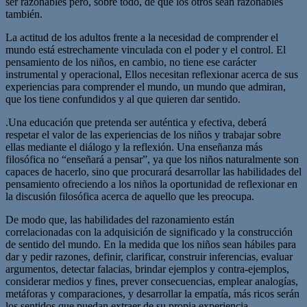
ser razonables pero, sobre todo, de que los otros sean razonables
también.
La actitud de los adultos frente a la necesidad de comprender el
mundo está estrechamente vinculada con el poder y el control. El
pensamiento de los niños, en cambio, no tiene ese carácter
instrumental y operacional, Ellos necesitan reflexionar acerca de sus
experiencias para comprender el mundo, un mundo que admiran,
que los tiene confundidos y al que quieren dar sentido.
.Una educación que pretenda ser auténtica y efectiva, deberá
respetar el valor de las experiencias de los niños y trabajar sobre
ellas mediante el diálogo y la reflexión. Una enseñanza más
filosófica no “enseñará a pensar”, ya que los niños naturalmente son
capaces de hacerlo, sino que procurará desarrollar las habilidades del
pensamiento ofreciendo a los niños la oportunidad de reflexionar en
la discusión filosófica acerca de aquello que les preocupa.
De modo que, las habilidades del razonamiento están
correlacionadas con la adquisición de significado y la construcción
de sentido del mundo. En la medida que los niños sean hábiles para
dar y pedir razones, definir, clarificar, construir inferencias, evaluar
argumentos, detectar falacias, brindar ejemplos y contra-ejemplos,
considerar medios y fines, prever consecuencias, emplear analogías,
metáforas y comparaciones, y desarrollar la empatía, más ricos serán
los sentidos que puedan extraer de su propia experiencia.