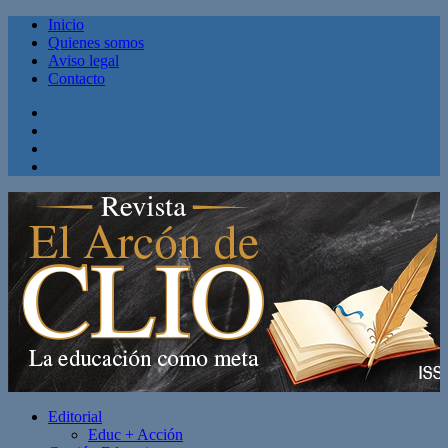
Inicio
Quienes somos
Aviso legal
Contacto
Facebook
Twitter
Linkedin
Youtube
Editorial
Educ + Acción