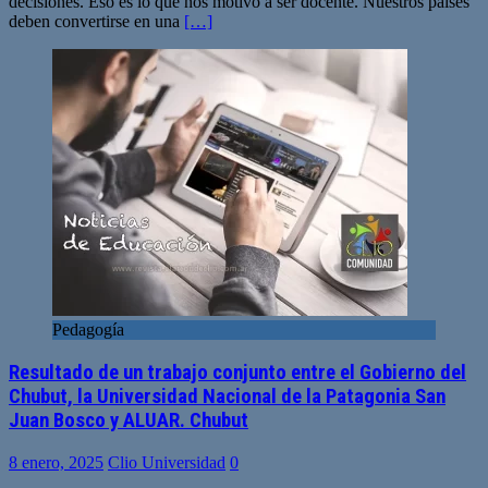
decisiones. Eso es lo que nos motivó a ser docente. Nuestros países
deben convertirse en una
[…]
Pedagogía
Resultado de un trabajo conjunto entre el Gobierno del
Chubut, la Universidad Nacional de la Patagonia San
Juan Bosco y ALUAR. Chubut
8 enero, 2025
Clio Universidad
0