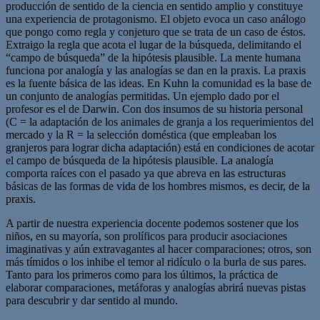
producción de sentido de la ciencia en sentido amplio y constituye
una experiencia de protagonismo. El objeto evoca un caso análogo
que pongo como regla y conjeturo que se trata de un caso de éstos.
Extraigo la regla que acota el lugar de la búsqueda, delimitando el
“campo de búsqueda” de la hipótesis plausible. La mente humana
funciona por analogía y las analogías se dan en la praxis. La praxis
es la fuente básica de las ideas. En Kuhn la comunidad es la base de
un conjunto de analogías permitidas. Un ejemplo dado por el
profesor es el de Darwin. Con dos insumos de su historia personal
(C = la adaptación de los animales de granja a los requerimientos del
mercado y la R = la selección doméstica (que empleaban los
granjeros para lograr dicha adaptación) está en condiciones de acotar
el campo de búsqueda de la hipótesis plausible. La analogía
comporta raíces con el pasado ya que abreva en las estructuras
básicas de las formas de vida de los hombres mismos, es decir, de la
praxis.
A partir de nuestra experiencia docente podemos sostener que los
niños, en su mayoría, son prolíficos para producir asociaciones
imaginativas y aún extravagantes al hacer comparaciones; otros, son
más tímidos o los inhibe el temor al ridículo o la burla de sus pares.
Tanto para los primeros como para los últimos, la práctica de
elaborar comparaciones, metáforas y analogías abrirá nuevas pistas
para descubrir y dar sentido al mundo.