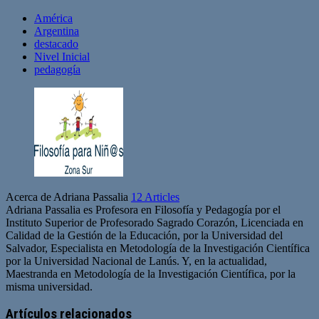
América
Argentina
destacado
Nivel Inicial
pedagogía
Acerca de Adriana Passalia
12 Articles
Adriana Passalia es Profesora en Filosofía y Pedagogía por el
Instituto Superior de Profesorado Sagrado Corazón, Licenciada en
Calidad de la Gestión de la Educación, por la Universidad del
Salvador, Especialista en Metodología de la Investigación Científica
por la Universidad Nacional de Lanús. Y, en la actualidad,
Maestranda en Metodología de la Investigación Científica, por la
misma universidad.
Artículos relacionados