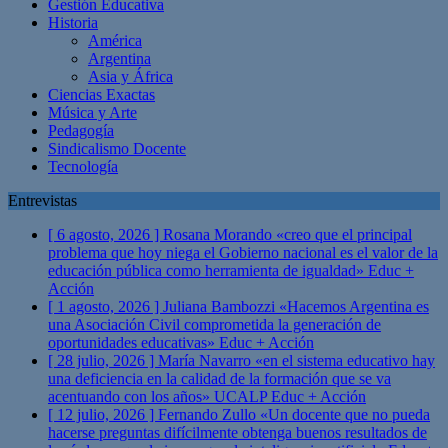
Gestión Educativa
Historia
América
Argentina
Asia y África
Ciencias Exactas
Música y Arte
Pedagogía
Sindicalismo Docente
Tecnología
Entrevistas
[ 6 agosto, 2026 ]
Rosana Morando «creo que el principal
problema que hoy niega el Gobierno nacional es el valor de la
educación pública como herramienta de igualdad»
Educ +
Acción
[ 1 agosto, 2026 ]
Juliana Bambozzi «Hacemos Argentina es
una Asociación Civil comprometida la generación de
oportunidades educativas»
Educ + Acción
[ 28 julio, 2026 ]
María Navarro «en el sistema educativo hay
una deficiencia en la calidad de la formación que se va
acentuando con los años» UCALP
Educ + Acción
[ 12 julio, 2026 ]
Fernando Zullo «Un docente que no pueda
hacerse preguntas difícilmente obtenga buenos resultados de