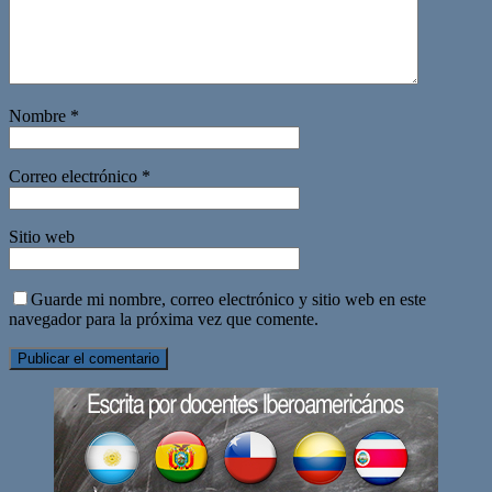
Nombre
*
Correo electrónico
*
Sitio web
Guarde mi nombre, correo electrónico y sitio web en este
navegador para la próxima vez que comente.