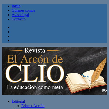
Inicio
Quienes somos
Aviso legal
Contacto
Facebook
Twitter
Linkedin
Youtube
Editorial
Educ + Acción