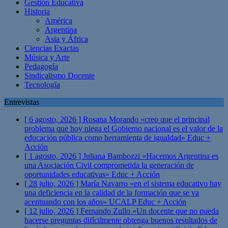
Gestión Educativa
Historia
América
Argentina
Asia y África
Ciencias Exactas
Música y Arte
Pedagogía
Sindicalismo Docente
Tecnología
Entrevistas
[ 6 agosto, 2026 ]
Rosana Morando «creo que el principal
problema que hoy niega el Gobierno nacional es el valor de la
educación pública como herramienta de igualdad»
Educ +
Acción
[ 1 agosto, 2026 ]
Juliana Bambozzi «Hacemos Argentina es
una Asociación Civil comprometida la generación de
oportunidades educativas»
Educ + Acción
[ 28 julio, 2026 ]
María Navarro «en el sistema educativo hay
una deficiencia en la calidad de la formación que se va
acentuando con los años» UCALP
Educ + Acción
[ 12 julio, 2026 ]
Fernando Zullo «Un docente que no pueda
hacerse preguntas difícilmente obtenga buenos resultados de