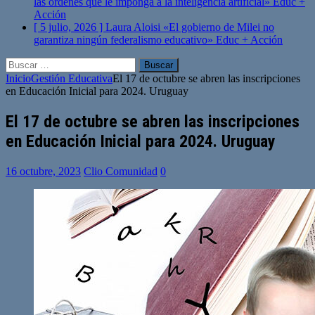
las órdenes que le imponga a la inteligencia artificial»
Educ +
Acción
[ 5 julio, 2026 ]
Laura Aloisi «El gobierno de Milei no
garantiza ningún federalismo educativo»
Educ + Acción
Buscar:
Inicio
Gestión Educativa
El 17 de octubre se abren las inscripciones
en Educación Inicial para 2024. Uruguay
El 17 de octubre se abren las inscripciones
en Educación Inicial para 2024. Uruguay
16 octubre, 2023
Clio Comunidad
0