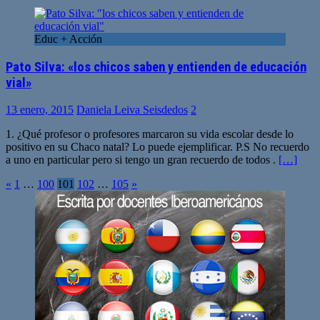
Educ + Acción
Pato Silva: «los chicos saben y entienden de educación
vial»
13 enero, 2015
Daniela Leiva Seisdedos
2
1. ¿Qué profesor o profesores marcaron su vida escolar desde lo
positivo en su Chaco natal? Lo puede ejemplificar. P.S No recuerdo
a uno en particular pero si tengo un gran recuerdo de todos .
[…]
Paginación
«
1
…
100
101
102
…
105
»
de
entradas