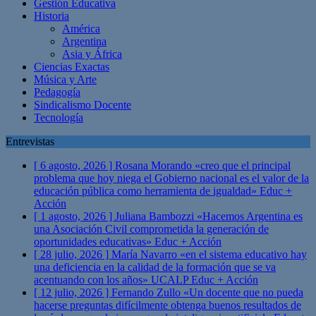
Gestión Educativa
Historia
América
Argentina
Asia y África
Ciencias Exactas
Música y Arte
Pedagogía
Sindicalismo Docente
Tecnología
Entrevistas
[ 6 agosto, 2026 ]
Rosana Morando «creo que el principal
problema que hoy niega el Gobierno nacional es el valor de la
educación pública como herramienta de igualdad»
Educ +
Acción
[ 1 agosto, 2026 ]
Juliana Bambozzi «Hacemos Argentina es
una Asociación Civil comprometida la generación de
oportunidades educativas»
Educ + Acción
[ 28 julio, 2026 ]
María Navarro «en el sistema educativo hay
una deficiencia en la calidad de la formación que se va
acentuando con los años» UCALP
Educ + Acción
[ 12 julio, 2026 ]
Fernando Zullo «Un docente que no pueda
hacerse preguntas difícilmente obtenga buenos resultados de