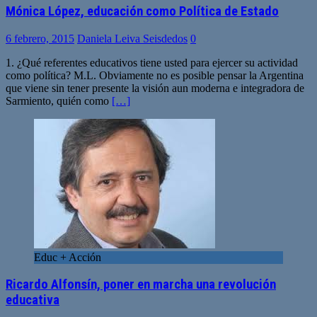
Mónica López, educación como Política de Estado
6 febrero, 2015
Daniela Leiva Seisdedos
0
1. ¿Qué referentes educativos tiene usted para ejercer su actividad
como política? M.L. Obviamente no es posible pensar la Argentina
que viene sin tener presente la visión aun moderna e integradora de
Sarmiento, quién como
[…]
Educ + Acción
Ricardo Alfonsín, poner en marcha una revolución
educativa