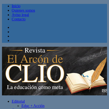
Inicio
Quienes somos
Aviso legal
Contacto
Facebook
Twitter
Linkedin
Youtube
Editorial
Educ + Acción