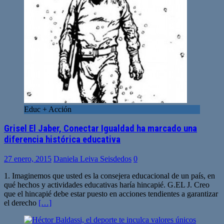
Educ + Acción
Grisel El Jaber, Conectar Igualdad ha marcado una
diferencia histórica educativa
27 enero, 2015
Daniela Leiva Seisdedos
0
1. Imaginemos que usted es la consejera educacional de un país, en
qué hechos y actividades educativas haría hincapié. G.EL J. Creo
que el hincapié debe estar puesto en acciones tendientes a garantizar
el derecho
[…]