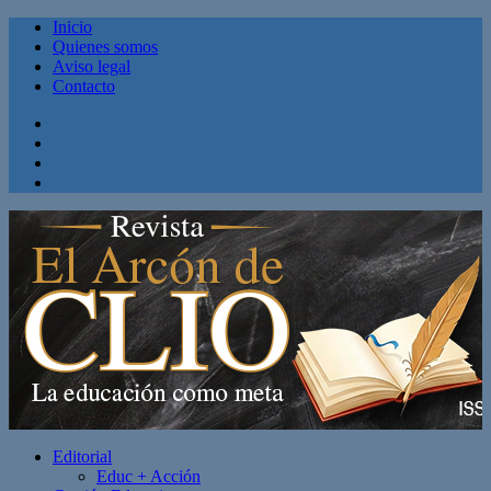
Inicio
Quienes somos
Aviso legal
Contacto
Facebook
Twitter
Linkedin
Youtube
Editorial
Educ + Acción