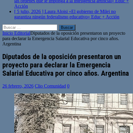
las órdenes que le imponga a la inteligencia artificial»
Educ +
Acción
[ 5 julio, 2026 ]
Laura Aloisi «El gobierno de Milei no
garantiza ningún federalismo educativo»
Educ + Acción
Buscar:
Inicio
Editorial
Diputados de la oposición presentaron un proyecto
para declarar la Emergencia Salarial Educativa por cinco años.
Argentina
Diputados de la oposición presentaron un
proyecto para declarar la Emergencia
Salarial Educativa por cinco años. Argentina
26 febrero, 2026
Clio Comunidad
0