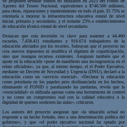
Se proponen destinar fondos no utilizados en 2025 del Fondo de
Aportes del Tesoro Nacional, equivalentes a $740.500 millones,
para obras, reparaciones y mantenimiento en todo el país. El 75% se
orientaría a mejorar la infraestructura educativa estatal de nivel
inicial, primario y secundario, y el restante 25% a establecimientos
de educación técnica estatal de nivel secundario.
Destacan que esta inversión es clave para sostener a 44.460
escuelas, 7.458.411 estudiantes y 916.674 trabajadores de la
educación afectados por los recortes. Subrayan que el proyecto no
crea nuevos impuestos ni modifica el régimen de coparticipación,
sino que reasigna recursos existentes. Aseguran también que el
ajuste en la educación «pone de manifiesto una incongruencia en el
relato oficialista», ya que, al mismo tiempo, el el Poder Ejecutivo,
mediante un Decreto de Necesidad y Urgencia (DNU), declaró a la
educación como un «servicio esencial». «Declarar la educación
como prioritaria en los papeles pero desfinanciarla en los hechos,
eliminando el FONID y paralizando las paritarias, revela que la
«esencialidad» es utilizada apenas como una herramienta de control
y no como un compromiso real con la calidad educativa o la
dignidad de quienes sostienen las aulas», criticaron.
Los autores del proyecto aseguran que «la situación actual no
responde a un hecho fortuito, sino a una determinación política del
gobierno», y que «el poder ejecutivo nacional ha optado por