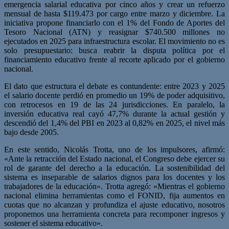
emergencia salarial educativa por cinco años y crear un refuerzo
mensual de hasta $119.473 por cargo entre marzo y diciembre. La
iniciativa propone financiarlo con el 1% del Fondo de Aportes del
Tesoro Nacional (ATN) y reasignar $740.500 millones no
ejecutados en 2025 para infraestructura escolar. El movimiento no es
solo presupuestario: busca reabrir la disputa política por el
financiamiento educativo frente al recorte aplicado por el gobierno
nacional.
El dato que estructura el debate es contundente: entre 2023 y 2025
el salario docente perdió en promedio un 19% de poder adquisitivo,
con retrocesos en 19 de las 24 jurisdicciones. En paralelo, la
inversión educativa real cayó 47,7% durante la actual gestión y
descendió del 1,4% del PBI en 2023 al 0,82% en 2025, el nivel más
bajo desde 2005.
En este sentido, Nicolás Trotta, uno de los impulsores, afirmó:
«Ante la retracción del Estado nacional, el Congreso debe ejercer su
rol de garante del derecho a la educación. La sostenibilidad del
sistema es inseparable de salarios dignos para los docentes y los
trabajadores de la educación». Trotta agregó: «Mientras el gobierno
nacional elimina herramientas como el FONID, fija aumentos en
cuotas que no alcanzan y profundiza el ajuste educativo, nosotros
proponemos una herramienta concreta para recomponer ingresos y
sostener el sistema educativo».