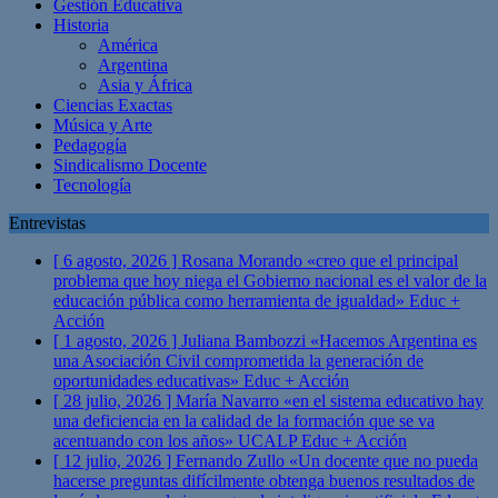
Gestión Educativa
Historia
América
Argentina
Asia y África
Ciencias Exactas
Música y Arte
Pedagogía
Sindicalismo Docente
Tecnología
Entrevistas
[ 6 agosto, 2026 ]
Rosana Morando «creo que el principal
problema que hoy niega el Gobierno nacional es el valor de la
educación pública como herramienta de igualdad»
Educ +
Acción
[ 1 agosto, 2026 ]
Juliana Bambozzi «Hacemos Argentina es
una Asociación Civil comprometida la generación de
oportunidades educativas»
Educ + Acción
[ 28 julio, 2026 ]
María Navarro «en el sistema educativo hay
una deficiencia en la calidad de la formación que se va
acentuando con los años» UCALP
Educ + Acción
[ 12 julio, 2026 ]
Fernando Zullo «Un docente que no pueda
hacerse preguntas difícilmente obtenga buenos resultados de