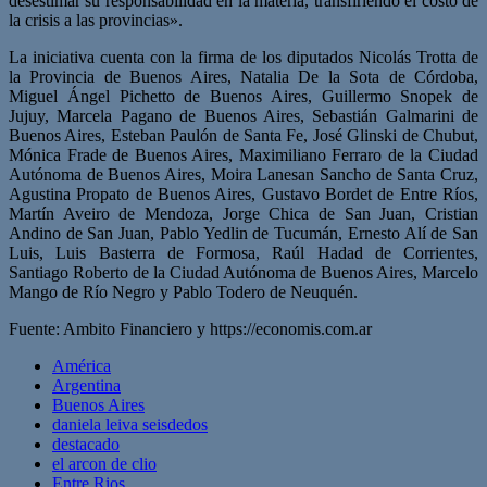
desestimar su responsabilidad en la materia, transfiriendo el costo de
la crisis a las provincias».
La iniciativa cuenta con la firma de los diputados Nicolás Trotta de
la Provincia de Buenos Aires, Natalia De la Sota de Córdoba,
Miguel Ángel Pichetto de Buenos Aires, Guillermo Snopek de
Jujuy, Marcela Pagano de Buenos Aires, Sebastián Galmarini de
Buenos Aires, Esteban Paulón de Santa Fe, José Glinski de Chubut,
Mónica Frade de Buenos Aires, Maximiliano Ferraro de la Ciudad
Autónoma de Buenos Aires, Moira Lanesan Sancho de Santa Cruz,
Agustina Propato de Buenos Aires, Gustavo Bordet de Entre Ríos,
Martín Aveiro de Mendoza, Jorge Chica de San Juan, Cristian
Andino de San Juan, Pablo Yedlin de Tucumán, Ernesto Alí de San
Luis, Luis Basterra de Formosa, Raúl Hadad de Corrientes,
Santiago Roberto de la Ciudad Autónoma de Buenos Aires, Marcelo
Mango de Río Negro y Pablo Todero de Neuquén.
Fuente: Ambito Financiero y https://economis.com.ar
América
Argentina
Buenos Aires
daniela leiva seisdedos
destacado
el arcon de clio
Entre Rios