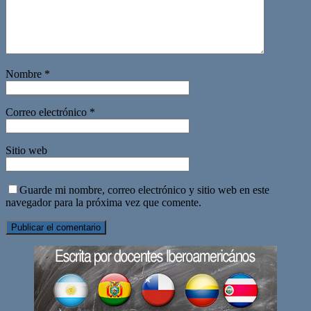
Nombre
*
Correo electrónico
*
Sitio web
Guarde mi nombre, correo electrónico y sitio web en este
navegador para la próxima vez que comente.