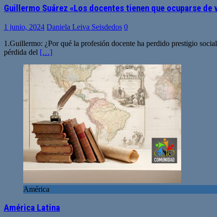
Guillermo Suárez «Los docentes tienen que ocuparse de va
1 junio, 2024
Daniela Leiva Seisdedos
0
1.Guillermo: ¿Por qué la profesión docente ha perdido prestigio soci
pérdida del
[…]
América
América Latina