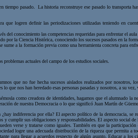
en tiempo pasado. La historia reconstruye ese pasado lo transporta has
a que logren definir las periodizaciones utilizadas teniendo en cuent
vés del conocimiento las competencias requeridas para enfrentar el aul
ido por la Ciencia Histórica, conociendo los sucesos pasados en la form
se sume a la formación previa como una herramienta concreta para enfre
os problemas actuales del campo de los estudios sociales.
alumnos que no fue hecha sucesos aislados realizados por nosotros, lo
s lo que nos han heredado esas personas pasadas y nosotros, a su vez, v
usémosla como creadora de identidades, hagamos que el alumnado la ne
eración de nuestra Democracia o lo que significó Juan Martín de Güemes
hay indiferencia por ella? El aspecto político de la democracia, se r
 y cumplir sus obligaciones y responsabilidades. El aspecto social de l
pueden verse y tratarse como iguales. También en que la participación
iedad logre una adecuada distribución de la riqueza que permita a tod
ante para llegar a acuerdos respecto de algún asunto. Educar a los c