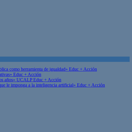
ública como herramienta de igualdad»
Educ + Acción
ativas»
Educ + Acción
on los años» UCALP
Educ + Acción
 le imponga a la inteligencia artificial»
Educ + Acción