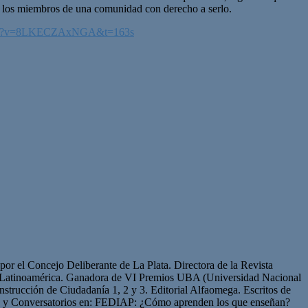
e los miembros de una comunidad con derecho a serlo.
atch?v=8LKECZAxNGA&t=163s
or el Concejo Deliberante de La Plata. Directora de la Revista
de Latinoamérica. Ganadora de VI Premios UBA (Universidad Nacional
strucción de Ciudadanía 1, 2 y 3. Editorial Alfaomega. Escritos de
os y Conversatorios en: FEDIAP: ¿Cómo aprenden los que enseñan?