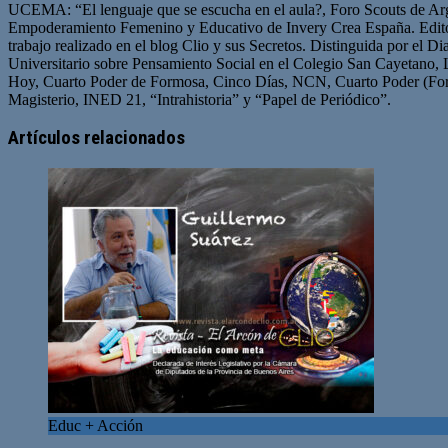
UCEMA: “El lenguaje que se escucha en el aula?, Foro Scouts de Ar
Empoderamiento Femenino y Educativo de Invery Crea España. Edito
trabajo realizado en el blog Clio y sus Secretos. Distinguida por el D
Universitario sobre Pensamiento Social en el Colegio San Cayetano, 
Hoy, Cuarto Poder de Formosa, Cinco Días, NCN, Cuarto Poder (For
Magisterio, INED 21, “Intrahistoria” y “Papel de Periódico”.
Sitio
Facebook
Twitter
YouTube
web
Artículos relacionados
Educ + Acción