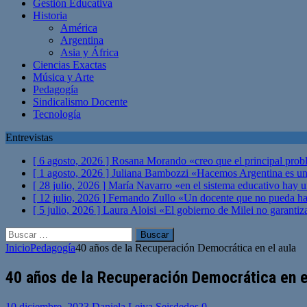
Gestión Educativa
Historia
América
Argentina
Asia y África
Ciencias Exactas
Música y Arte
Pedagogía
Sindicalismo Docente
Tecnología
Entrevistas
[ 6 agosto, 2026 ]
Rosana Morando «creo que el principal probl
[ 1 agosto, 2026 ]
Juliana Bambozzi «Hacemos Argentina es una
[ 28 julio, 2026 ]
María Navarro «en el sistema educativo hay 
[ 12 julio, 2026 ]
Fernando Zullo «Un docente que no pueda hacer
[ 5 julio, 2026 ]
Laura Aloisi «El gobierno de Milei no garanti
Buscar:
Inicio
Pedagogía
40 años de la Recuperación Democrática en el aula
40 años de la Recuperación Democrática en e
10 diciembre, 2023
Daniela Leiva Seisdedos
0