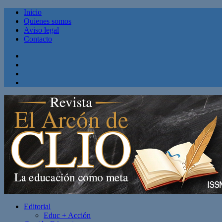
Inicio
Quienes somos
Aviso legal
Contacto
Facebook
Twitter
Linkedin
Youtube
Editorial
Educ + Acción