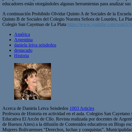
educadores están otorgándoles algunas herramientas para analizar su
A continuación Prohibido Olvidar Quinto A de Sociales de la Escuela
Quinto B de Sociales del Colegio Nuestra Señora de Lourdes, La Pla
Colegio San Cayetnao de La Plata
https://www.youtube.com/watc
América
Argentina
daniela leiva seisdedos
destacado
Historia
Acerca de Daniela Leiva Seisdedos
1003 Articles
Profesora de Historia en actividad en el aula. Colegios San Cayetano
Educativa El Arcón de Clío. Revista realizada por docentes de Arge
de Buenos Aires) a la difusión de Contenidos educativos en Blogs esc
Mujeres Bolivarenses “Derechos, luchas y conquistas”. Municipalid