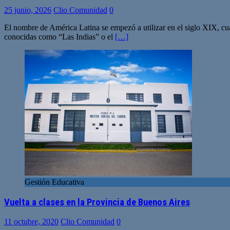
25 junio, 2026
Clio Comunidad
0
El nombre de América Latina se empezó a utilizar en el siglo XIX, cu
conocidas como “Las Indias” o el
[…]
Gestión Educativa
Vuelta a clases en la Provincia de Buenos Aires
11 octubre, 2020
Clio Comunidad
0