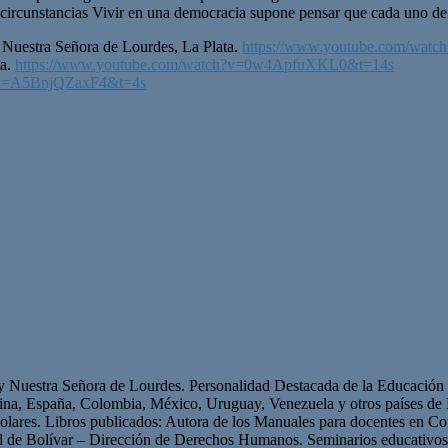
s circunstancias Vivir en una democracia supone pensar que cada uno d
 Nuestra Señora de Lourdes, La Plata.
https://www.youtube.com/w
ta.
https://www.youtube.com/watch?v=0w4ApfuXKL0&t=14s
h?v=A5BnjQZaxF4&t=4s
 y Nuestra Señora de Lourdes. Personalidad Destacada de la Educación p
ntina, España, Colombia, México, Uruguay, Venezuela y otros países 
olares. Libros publicados: Autora de los Manuales para docentes en Con
ad de Bolívar – Dirección de Derechos Humanos. Seminarios educativ