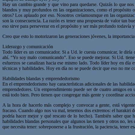
Hay un cambio grande y que vino para quedarse. Quizás lo que nos 
blandos y muy profundos en las organizaciones, como el propósito or
otros? Los aplaudo por eso. Nosotros creíamosmque en las organizacio
son la consecuencia. La razón es tener una propuesta de valor tan buen
eso sirve para perseverar en el propósito y ser más profundo todavía 
Creo que esto lo motorizaron las generaciones jóvenes, la importancia d
Liderazgo y comunicación
Todo líder es un comunicador. Si a Ud. le cuesta comunicar, le diría
ahí. “Yo soy malo comunicando”. Eso se puede mejorar. Si Ud. tiene u
esfuerzos se canalizan hacia ese mismo lado. Todo líder hoy en día 
técnicas y habilidades. Hoy en día no se puede decir que eso no me co
Habilidades blandas y emprendedorismo
En el emprendedorismo hay características adicionales de las habilid
emprendedores. Un emprendimiento puede ser de cuatro amigos en un 
está todo bien. Pero tienen que congregar más gente y coordinar accio
A la hora de hacerlo más complejo y convocar a gente, está vigente 
fracaso. Cuando algo nos va mal, tenemos dos extremos: el harakiri de
podría hacer mejor y qué rescato de lo hecho). También saber que 
habilidades blandas personales que algunos las tienen y otros no, le
que necesita tener: sobreponerse a la frustración, la paciencia, tener 