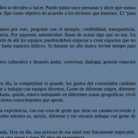
ellos se deciden a hacer. Puedo juntar once personas y decir que somos
de fijar como objetivo de acuerdo a los recursos que tenemos. El “para
mos por esto, pregonar con el ejemplo, credibilidad, transparencia,
ncia. Por supuesto, autenticidad. Basta de actuar algo que no soy. En
artir de ahí los equipos pueden/deben empezar a crear espacios que no
r hasta espacios lúdicos. Si durante un año nunca tuviste tiempo para
s culturales) y después andar, conversar, dialogar, generar espacios
n día, la complejidad es grande, los gustos del consumidor cambian
r a trabajar con equipos diversos. Gente de diferente origen, diferente
asta, quizás, estuvo trabajando en diferentes zonas geográficas, vivió
 ciertos conocimientos que aporte.
a experiencia, con esa cosa de gente que tiene un camino recorrido y
bre talentos es, quizás, diferente y me encanta trabajar con gente de
ada. Hoy en día, una persona de esa edad está físicamente impecable,
con otra gente y tiene 35 años de experiencia.