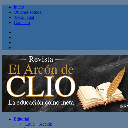
Inicio
Quienes somos
Aviso legal
Contacto
Facebook
Twitter
Linkedin
Youtube
Editorial
Educ + Acción