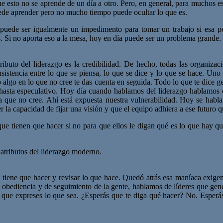
e esto no se aprende de un día a otro. Pero, en general, para muchos es 
uede aprender pero no mucho tiempo puede ocultar lo que es.
puede ser igualmente un impedimento para tomar un trabajo si esa per
. Si no aporta eso a la mesa, hoy en día puede ser un problema grande.
ibuto del liderazgo es la credibilidad. De hecho, todas las organizac
onsistencia entre lo que se piensa, lo que se dice y lo que se hace. Un
 algo en lo que no cree te das cuenta en seguida. Todo lo que te dice ge
hasta especulativo. Hoy día cuando hablamos del liderazgo hablamos de
 que no cree. Ahí está expuesta nuestra vulnerabilidad. Hoy se habla
ner la capacidad de fijar una visión y que el equipo adhiera a ese futuro 
 que tienen que hacer si no para que ellos le digan qué es lo que hay 
 atributos del liderazgo moderno.
e tiene que hacer y revisar lo que hace. Quedó atrás esa maníaca exige
obediencia y de seguimiento de la gente, hablamos de líderes que gener
ra que expreses lo que sea. ¿Esperás que te diga qué hacer? No. Esper