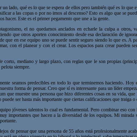
r un lado, qué es lo que se espera de ellos pero también qué es lo que 
ificar a las copas o por no irnos al descenso? Esto es algo que se pue
os hacer. Este es el primer pegamento que une a la gente.
otagonismo, el no quedarnos anclados en echarle la culpa a otros, va
tiendo que otros aporten conocimiento desde esa declaración de ignora
 de que en ese equipo uno se puede sentir seguro siendo lo que es. A p
amar, con el planear y con el crear. Los espacios para crear pueden se
orto, mediano y largo plazo, con reglas que le son propias (principio
 pelota siempre.
emente seamos predecibles en todo lo que terminemos haciendo. Hoy e
uestra forma de pensar. Creo que sí es interesante para un líder empeza
um que muestre una persona que hizo diferentes cosas en su vida, que h
o puede ser hasta más importante que ciertas calificaciones que traiga o
quipo jóvenes talentos lo cual es fundamental. Pero combinar eso con l
uy importantes que hacen a la diversidad de los equipos. Mi mirada so
portante.
 lejos de pensar que una persona de 55 años está profesionalmente acab
y está en plena vigencia en lo laboral y lo intelectual, sabe interactuar 