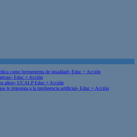
ública como herramienta de igualdad»
Educ + Acción
ativas»
Educ + Acción
on los años» UCALP
Educ + Acción
 le imponga a la inteligencia artificial»
Educ + Acción