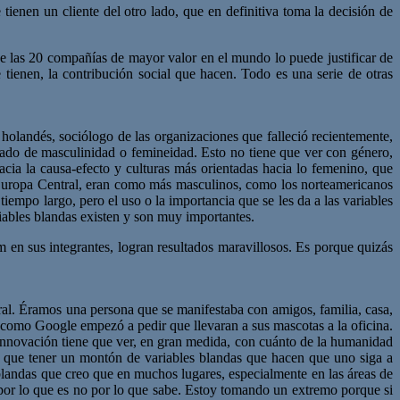
enen un cliente del otro lado, que en definitiva toma la decisión de
 las 20 compañías de mayor valor en el mundo lo puede justificar de
 tienen, la contribución social que hacen. Todo es una serie de otras
holandés, sociólogo de las organizaciones que falleció recientemente,
grado de masculinidad o femineidad. Esto no tiene que ver con género,
cia la causa-efecto y culturas más orientadas hacia lo femenino, que
s, Europa Central, eran como más masculinos, como los norteamericanos
empo largo, pero el uso o la importancia que se les da a las variables
riables blandas existen y son muy importantes.
m en sus integrantes, logran resultados maravillosos. Es porque quizás
ral. Éramos una persona que se manifestaba con amigos, familia, casa,
a como Google empezó a pedir que llevaran a sus mascotas a la oficina.
innovación tiene que ver, en gran medida, con cuánto de la humanidad
y que tener un montón de variables blandas que hacen que uno siga a
s blandas que creo que en muchos lugares, especialmente en las áreas de
 por lo que es no por lo que sabe. Estoy tomando un extremo porque si