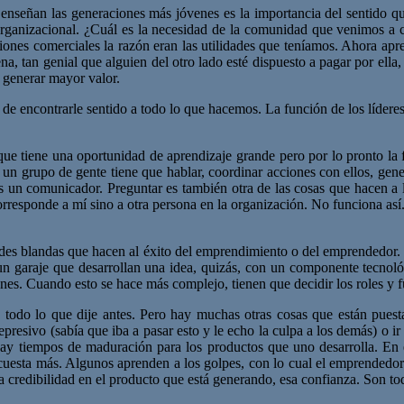
enseñan las generaciones más jóvenes es la importancia del sentido q
ganizacional. ¿Cuál es la necesidad de la comunidad que venimos a cu
nes comerciales la razón eran las utilidades que teníamos. Ahora apren
a, tan genial que alguien del otro lado esté dispuesto a pagar por ella,
y generar mayor valor.
e encontrarle sentido a todo lo que hacemos. La función de los líderes e
 que tiene una oportunidad de aprendizaje grande pero por lo pronto l
n grupo de gente tiene que hablar, coordinar acciones con ellos, gene
es un comunicador. Preguntar es también otra de las cosas que hacen a
rresponde a mí sino a otra persona en la organización. No funciona así
ades blandas que hacen al éxito del emprendimiento o del emprendedor. 
garaje que desarrollan una idea, quizás, con un componente tecnológi
nes. Cuando esto se hace más complejo, tienen que decidir los roles y f
todo lo que dije antes. Pero hay muchas otras cosas que están puesta
presivo (sabía que iba a pasar esto y le echo la culpa a los demás) o i
hay tiempos de maduración para los productos que uno desarrolla. En 
s cuesta más. Algunos aprenden a los golpes, con lo cual el emprended
esa credibilidad en el producto que está generando, esa confianza. Son t