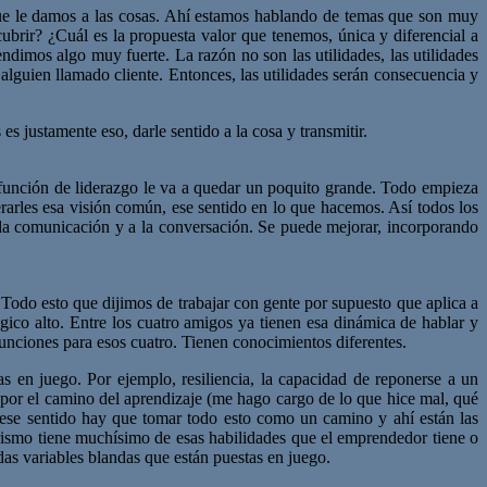
ue le damos a las cosas. Ahí estamos hablando de temas que son muy
brir? ¿Cuál es la propuesta valor que tenemos, única y diferencial a
dimos algo muy fuerte. La razón no son las utilidades, las utilidades
 alguien llamado cliente. Entonces, las utilidades serán consecuencia y
s justamente eso, darle sentido a la cosa y transmitir.
a función de liderazgo le va a quedar un poquito grande. Todo empieza
rarles esa visión común, ese sentido en lo que hacemos. Así todos los
 la comunicación y a la conversación. Se puede mejorar, incorporando
.
Todo esto que dijimos de trabajar con gente por supuesto que aplica a
co alto. Entre los cuatro amigos ya tienen esa dinámica de hablar y
unciones para esos cuatro. Tienen conocimientos diferentes.
s en juego. Por ejemplo, resiliencia, la capacidad de reponerse a un
r por el camino del aprendizaje (me hago cargo de lo que hice mal, qué
ese sentido hay que tomar todo esto como un camino y ahí están las
orismo tiene muchísimo de esas habilidades que el emprendedor tiene o
odas variables blandas que están puestas en juego.