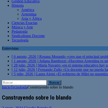
Gestión Educativa
Historia
América
Argentina
Asia y África
Ciencias Exactas
Música y Arte
Pedagogía
Sindicalismo Docente
Tecnología
Entrevistas
[ 6 agosto, 2026 ]
Rosana Morando «creo que el principal probl
[ 1 agosto, 2026 ]
Juliana Bambozzi «Hacemos Argentina es una
[ 28 julio, 2026 ]
María Navarro «en el sistema educativo hay 
[ 12 julio, 2026 ]
Fernando Zullo «Un docente que no pueda hacer
[ 5 julio, 2026 ]
Laura Aloisi «El gobierno de Milei no garanti
Buscar:
Inicio
Tecnología
Construyendo sobre lo blando
Construyendo sobre lo blando
2 enero, 2024
Claudio Pairoba
0