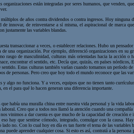
 organizaciones están integradas por seres humanos, que venden, que ti
ver.
múltiplos de años contra dividendos o contra ingresos. Hoy ninguna de
d de innovar, de reinventarse a sí misma, el aspiracional de marca que
on justamente las variables blandas.
esta transaccionar a veces, o establecer relaciones. Hubo un pensador 
tura de una organización. Por ejemplo, diferenció organizaciones en su 
 rasgo de masculinidad, culturas más orientadas hacia la acción o ha
 hace, encontrar el sentido, etc. Decía que, quizás, en países nórdico
 sentido. Estas culturas también varían cuando tomamos un período de ti
 tipos de personas. Pero creo que hoy todo el mundo reconoce que las va
as y algo no funciona. Y a veces, equipos que no tienen tanto currículu
n, en el para qué lo hacen generan una diferencia importante.
ue había una muralla china entre nuestra vida personal y la vida labo
ida laboral. Creo que a todos nos llamó la atención cuando una compañí
nos vinimos a dar cuenta es que mucho de la capacidad de creación e 
ara eso hay que sentirse cómodo, integrado, comulgar con la causa. Ha
ro lado no. Con lo cual hoy en día es tan fuerte el tema de las variable
a puede aprender cualquier cosa. Si esto es así, contratá a la persona