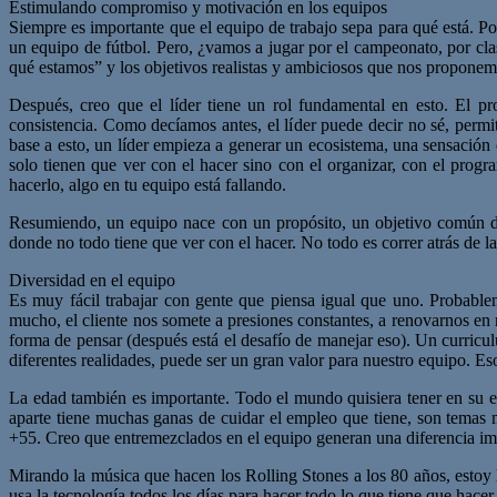
Estimulando compromiso y motivación en los equipos
Siempre es importante que el equipo de trabajo sepa para qué está. Po
un equipo de fútbol. Pero, ¿vamos a jugar por el campeonato, por clas
qué estamos” y los objetivos realistas y ambiciosos que nos proponem
Después, creo que el líder tiene un rol fundamental en esto. El pr
consistencia. Como decíamos antes, el líder puede decir no sé, permi
base a esto, un líder empieza a generar un ecosistema, una sensación
solo tienen que ver con el hacer sino con el organizar, con el progr
hacerlo, algo en tu equipo está fallando.
Resumiendo, un equipo nace con un propósito, un objetivo común de c
donde no todo tiene que ver con el hacer. No todo es correr atrás de la
Diversidad en el equipo
Es muy fácil trabajar con gente que piensa igual que uno. Probabl
mucho, el cliente nos somete a presiones constantes, a renovarnos en n
forma de pensar (después está el desafío de manejar eso). Un curricul
diferentes realidades, puede ser un gran valor para nuestro equipo. Es
La edad también es importante. Todo el mundo quisiera tener en su e
aparte tiene muchas ganas de cuidar el empleo que tiene, son temas m
+55. Creo que entremezclados en el equipo generan una diferencia im
Mirando la música que hacen los Rolling Stones a los 80 años, estoy
usa la tecnología todos los días para hacer todo lo que tiene que hacer 