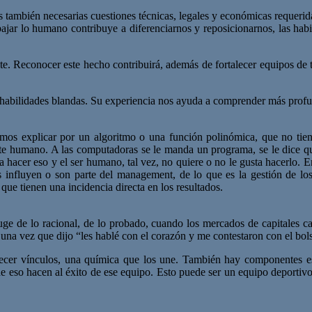
las también necesarias cuestiones técnicas, legales y económicas reque
rabajar lo humano contribuye a diferenciarnos y reposicionarnos, las hab
e. Reconocer este hecho contribuirá, además de fortalecer equipos de 
n habilidades blandas. Su experiencia nos ayuda a comprender más profu
mos explicar por un algoritmo o una función polinómica, que no tien
ente humano. A las computadoras se le manda un programa, se le dice 
 hacer eso y el ser humano, tal vez, no quiere o no le gusta hacerlo. En
influyen o son parte del management, de lo que es la gestión de los 
que tienen una incidencia directa en los resultados.
auge de lo racional, de lo probado, cuando los mercados de capitales c
 vez que dijo “les hablé con el corazón y me contestaron con el bolsil
ecer vínculos, una química que los une. También hay componentes es
r de eso hacen al éxito de ese equipo. Esto puede ser un equipo deport