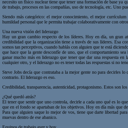
necesito un físico nuclear tiene que tener una formación de base ya qu
de trabajo, procesos en las compañías, uso de tecnología, etc. Uno p
Siendo más categórico: el mejor conocimiento, el mejor currículum 
humildad personal que le permita trabajar colaborativamente con otros
Una nueva visión del liderazgo
Hay un gran cambio respecto de los líderes. Hoy en día, un gran atr
credibilidad que la organización tiene a través de sus líderes. Esa c
somos tan perceptivos, cuando hablás con alguien que te está diciendo
que hace que la gente desconfíe de uno, que el comportamiento sea 
ganar mucho más en liderazgo que tener que dar una respuesta en la
cualquier otro, y el liderazgo no es tener todas las respuestas si no te
Steve Jobs decía que contrataba a la mejor gente no para decirles lo
contrario. El liderazgo es eso.
Credibilidad, transparencia, autenticidad, protagonismo. Estos son los
¿Qué quedó atrás?
El tener que sentir que uno controla, decirle a cada uno qué es lo qu
que en el fondo se apartaban de los objetivos. Hoy en día más que de 
Para que alguien saque lo mejor de vos, tiene que darte libertad pa
muevas dentro de ese abanico.
Equipos de trabajo ayer y hoy