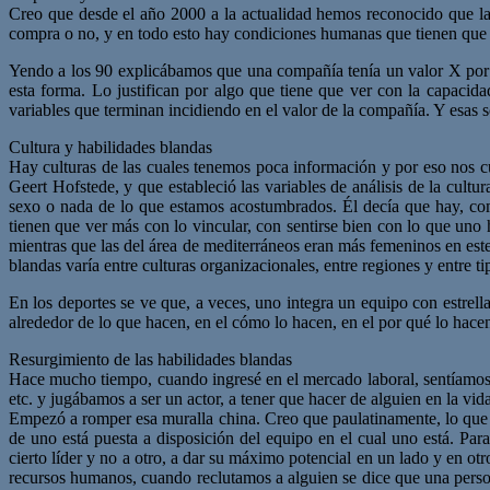
Creo que desde el año 2000 a la actualidad hemos reconocido que las
compra o no, y en todo esto hay condiciones humanas que tienen que 
Yendo a los 90 explicábamos que una compañía tenía un valor X por 
esta forma. Lo justifican por algo que tiene que ver con la capacida
variables que terminan incidiendo en el valor de la compañía. Y esas s
Cultura y habilidades blandas
Hay culturas de las cuales tenemos poca información y por eso nos cu
Geert Hofstede, y que estableció las variables de análisis de la cul
sexo o nada de lo que estamos acostumbrados. Él decía que hay, como
tienen que ver más con lo vincular, con sentirse bien con lo que uno
mientras que las del área de mediterráneos eran más femeninos en este
blandas varía entre culturas organizacionales, entre regiones y entre
En los deportes se ve que, a veces, uno integra un equipo con estrell
alrededor de lo que hacen, en el cómo lo hacen, en el por qué lo hace
Resurgimiento de las habilidades blandas
Hace mucho tiempo, cuando ingresé en el mercado laboral, sentíamos q
etc. y jugábamos a ser un actor, a tener que hacer de alguien en la v
Empezó a romper esa muralla china. Creo que paulatinamente, lo que 
de uno está puesta a disposición del equipo en el cual uno está. P
cierto líder y no a otro, a dar su máximo potencial en un lado y en ot
recursos humanos, cuando reclutamos a alguien se dice que una person