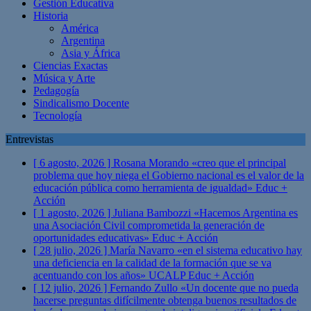
Gestión Educativa
Historia
América
Argentina
Asia y África
Ciencias Exactas
Música y Arte
Pedagogía
Sindicalismo Docente
Tecnología
Entrevistas
[ 6 agosto, 2026 ]
Rosana Morando «creo que el principal
problema que hoy niega el Gobierno nacional es el valor de la
educación pública como herramienta de igualdad»
Educ +
Acción
[ 1 agosto, 2026 ]
Juliana Bambozzi «Hacemos Argentina es
una Asociación Civil comprometida la generación de
oportunidades educativas»
Educ + Acción
[ 28 julio, 2026 ]
María Navarro «en el sistema educativo hay
una deficiencia en la calidad de la formación que se va
acentuando con los años» UCALP
Educ + Acción
[ 12 julio, 2026 ]
Fernando Zullo «Un docente que no pueda
hacerse preguntas difícilmente obtenga buenos resultados de