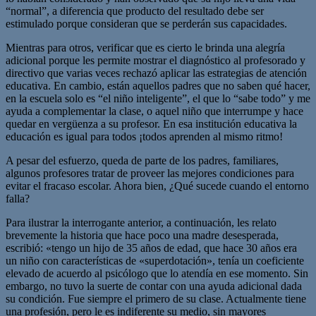
“normal”, a diferencia que producto del resultado debe ser
estimulado porque consideran que se perderán sus capacidades.
Mientras para otros, verificar que es cierto le brinda una alegría
adicional porque les permite mostrar el diagnóstico al profesorado y
directivo que varias veces rechazó aplicar las estrategias de atención
educativa. En cambio, están aquellos padres que no saben qué hacer,
en la escuela solo es “el niño inteligente”, el que lo “sabe todo” y me
ayuda a complementar la clase, o aquel niño que interrumpe y hace
quedar en vergüenza a su profesor. En esa institución educativa la
educación es igual para todos ¡todos aprenden al mismo ritmo!
A pesar del esfuerzo, queda de parte de los padres, familiares,
algunos profesores tratar de proveer las mejores condiciones para
evitar el fracaso escolar. Ahora bien, ¿Qué sucede cuando el entorno
falla?
Para ilustrar la interrogante anterior, a continuación, les relato
brevemente la historia que hace poco una madre desesperada,
escribió: «tengo un hijo de 35 años de edad, que hace 30 años era
un niño con características de «superdotación», tenía un coeficiente
elevado de acuerdo al psicólogo que lo atendía en ese momento. Sin
embargo, no tuvo la suerte de contar con una ayuda adicional dada
su condición. Fue siempre el primero de su clase. Actualmente tiene
una profesión, pero le es indiferente su medio, sin mayores