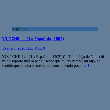
Argentina
YO, TCHILI … ( La Española, 1502)
16 enero, 2026
Julio Ruiz
0
YO, TCHILI … ( La Española, 1502) Yo, Tchili, hija de Nmtechi
ya no soporto más la pena. Desde que murió Patche, mi hijo, he
sentido que la vida se me ha ido consumiendo poco
[…]