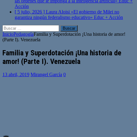
las órdenes que le imponga a la inteligencia artificial»
Educ +
Acción
[ 5 julio, 2026 ]
Laura Aloisi «El gobierno de Milei no
garantiza ningún federalismo educativo»
Educ + Acción
Buscar:
Inicio
Pedagogía
Familia y Superdotación ¡Una historia de amor!
(Parte I). Venezuela
Familia y Superdotación ¡Una historia de
amor! (Parte I). Venezuela
13 abril, 2019
Mirangel García
0