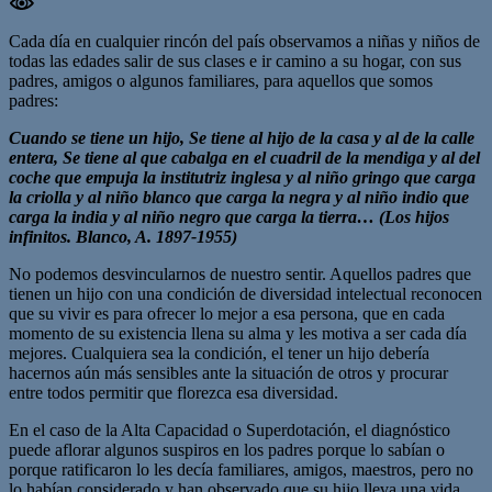
Cada día en cualquier rincón del país observamos a niñas y niños de
todas las edades salir de sus clases e ir camino a su hogar, con sus
padres, amigos o algunos familiares, para aquellos que somos
padres:
Cuando se tiene un hijo, Se tiene al hijo de la casa y al de la calle
entera, Se tiene al que cabalga en el cuadril de la mendiga y al del
coche que empuja la institutriz inglesa y al niño gringo que carga
la criolla y al niño blanco que carga la negra y al niño indio que
carga la india y al niño negro que carga la tierra… (Los hijos
infinitos. Blanco, A. 1897-1955)
No podemos desvincularnos de nuestro sentir. Aquellos padres que
tienen un hijo con una condición de diversidad intelectual reconocen
que su vivir es para ofrecer lo mejor a esa persona, que en cada
momento de su existencia llena su alma y les motiva a ser cada día
mejores. Cualquiera sea la condición, el tener un hijo debería
hacernos aún más sensibles ante la situación de otros y procurar
entre todos permitir que florezca esa diversidad.
En el caso de la Alta Capacidad o Superdotación, el diagnóstico
puede aflorar algunos suspiros en los padres porque lo sabían o
porque ratificaron lo les decía familiares, amigos, maestros, pero no
lo habían considerado y han observado que su hijo lleva una vida