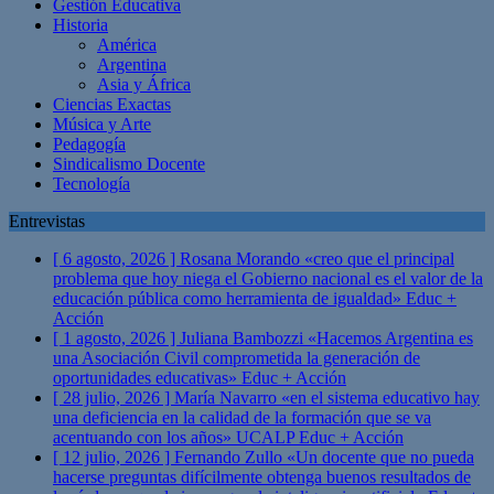
Gestión Educativa
Historia
América
Argentina
Asia y África
Ciencias Exactas
Música y Arte
Pedagogía
Sindicalismo Docente
Tecnología
Entrevistas
[ 6 agosto, 2026 ]
Rosana Morando «creo que el principal
problema que hoy niega el Gobierno nacional es el valor de la
educación pública como herramienta de igualdad»
Educ +
Acción
[ 1 agosto, 2026 ]
Juliana Bambozzi «Hacemos Argentina es
una Asociación Civil comprometida la generación de
oportunidades educativas»
Educ + Acción
[ 28 julio, 2026 ]
María Navarro «en el sistema educativo hay
una deficiencia en la calidad de la formación que se va
acentuando con los años» UCALP
Educ + Acción
[ 12 julio, 2026 ]
Fernando Zullo «Un docente que no pueda
hacerse preguntas difícilmente obtenga buenos resultados de