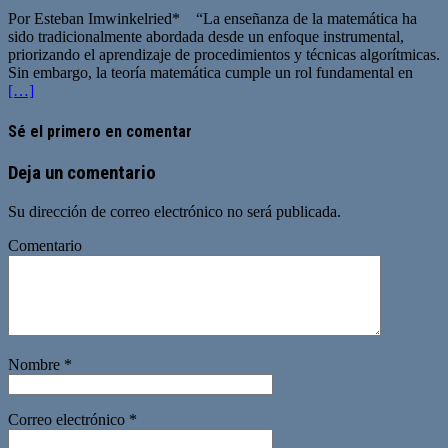
Por Esteban Imwinkelried* “La enseñanza de la matemática ha
sido tradicionalmente abordada desde un enfoque instrumental,
priorizando el aprendizaje de procedimientos y técnicas algorítmicas.
Sin embargo, la teoría matemática cumple un rol fundamental en
[…]
Sé el primero en comentar
Deja un comentario
Su dirección de correo electrónico no será publicada.
Comentario
Nombre
*
Correo electrónico
*