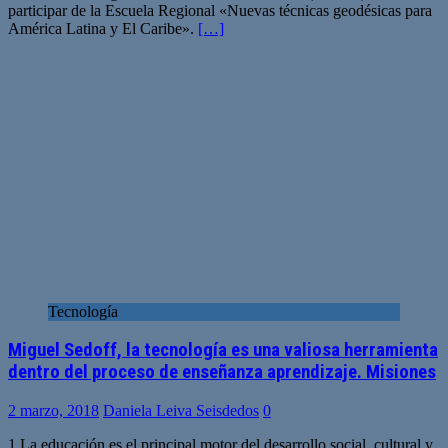
participar de la Escuela Regional «Nuevas técnicas geodésicas para
América Latina y El Caribe».
[…]
Tecnología
Miguel Sedoff, la tecnología es una valiosa herramienta
dentro del proceso de enseñanza aprendizaje. Misiones
2 marzo, 2018
Daniela Leiva Seisdedos
0
1.La educación es el principal motor del desarrollo social, cultural y