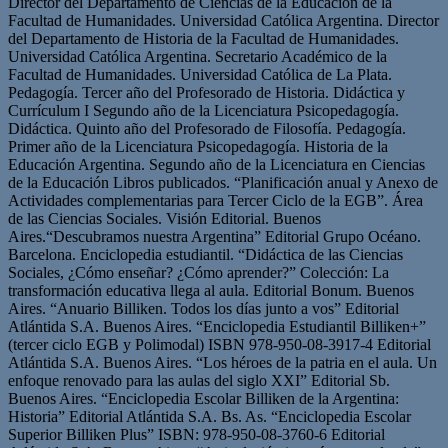
Director del Departamento de Ciencias de la Educación de la
Facultad de Humanidades. Universidad Católica Argentina. Director
del Departamento de Historia de la Facultad de Humanidades.
Universidad Católica Argentina. Secretario Académico de la
Facultad de Humanidades. Universidad Católica de La Plata.
Pedagogía. Tercer año del Profesorado de Historia. Didáctica y
Currículum I Segundo año de la Licenciatura Psicopedagogía.
Didáctica. Quinto año del Profesorado de Filosofía. Pedagogía.
Primer año de la Licenciatura Psicopedagogía. Historia de la
Educación Argentina. Segundo año de la Licenciatura en Ciencias
de la Educación Libros publicados. “Planificación anual y Anexo de
Actividades complementarias para Tercer Ciclo de la EGB”. Área
de las Ciencias Sociales. Visión Editorial. Buenos
Aires.“Descubramos nuestra Argentina” Editorial Grupo Océano.
Barcelona. Enciclopedia estudiantil. “Didáctica de las Ciencias
Sociales, ¿Cómo enseñar? ¿Cómo aprender?” Colección: La
transformación educativa llega al aula. Editorial Bonum. Buenos
Aires. “Anuario Billiken. Todos los días junto a vos” Editorial
Atlántida S.A. Buenos Aires. “Enciclopedia Estudiantil Billiken+”
(tercer ciclo EGB y Polimodal) ISBN 978-950-08-3917-4 Editorial
Atlántida S.A. Buenos Aires. “Los héroes de la patria en el aula. Un
enfoque renovado para las aulas del siglo XXI” Editorial Sb.
Buenos Aires. “Enciclopedia Escolar Billiken de la Argentina:
Historia” Editorial Atlántida S.A. Bs. As. “Enciclopedia Escolar
Superior Billiken Plus” ISBN: 978-950-08-3760-6 Editorial