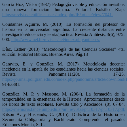
García Hoz, Víctor (1987) Pedagogía visible y educación invisible:
una mueva formación humana. Editorial Bolsillo Riap.
https://revistascientificas.us.es/index.php/IE/article/view/7041.
Coudannes Aguirre, M. (2010). La formación del profesor de
historia en la universidad argentina. La creciente distancia entre
investigación/docencia y teoría/práctica. Revista Antítesis, 3(6), 975-
990.
http://www.uel.br/revistas/uel/index.php/antiteses.
Díaz, Esther (2013) “Metodología de las Ciencias Sociales” 4ta.
edición. Editorial Biblios. Buenos Aires. Pág.13
Garavito, E. y González, M. (2017). Metodología docente:
incidencia en la apatía de los estudiantes hacia las ciencias sociales.
Revista Panorama,11(20), 17-25.
https://journal.poligran.edu.co/index.php/panorama/article/download
914/3381.
González, M. P. y Massone, M. (2004). La formación de la
temporalidad en la enseñanza de la Historia: Aproximaciones desde
los libros de texto escolares. Revista Clío y Asociados, (8), 67-84.
https://memoria.fahce.unlp.edu.ar/art_revistas/pr.10317/pr.10317.pdf.
Kitson A. y Husbands, C. (2015). Didáctica de la Historia en
Secundaria Obligatoria y Bachillerato. Comprender el pasado.
Ediciones Morata, S. L.