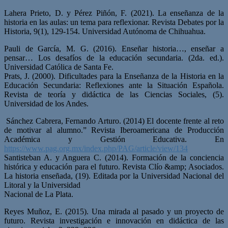
Lahera Prieto, D. y Pérez Piñón, F. (2021). La enseñanza de la
historia en las aulas: un tema para reflexionar. Revista Debates por la
Historia, 9(1), 129-154. Universidad Autónoma de Chihuahua.
Pauli de García, M. G. (2016). Enseñar historia…, enseñar a
pensar… Los desafíos de la educación secundaria. (2da. ed.).
Universidad Católica de Santa Fe.
Prats, J. (2000). Dificultades para la Enseñanza de la Historia en la
Educación Secundaria: Reflexiones ante la Situación Española.
Revista de teoría y didáctica de las Ciencias Sociales, (5).
Universidad de los Andes.
Sánchez Cabrera, Fernando Arturo. (2014) El docente frente al reto
de motivar al alumno.” Revista Iberoamericana de Producción
Académica y Gestión Educativa. En
https://www.pag.org.mx/index.php/PAG/article/view/134
Santisteban A. y Anguera C. (2014). Formación de la conciencia
histórica y educación para el futuro. Revista Clío &amp; Asociados.
La historia enseñada, (19). Editada por la Universidad Nacional del
Litoral y la Universidad
Nacional de La Plata.
Reyes Muñoz, E. (2015). Una mirada al pasado y un proyecto de
futuro. Revista investigación e innovación en didáctica de las