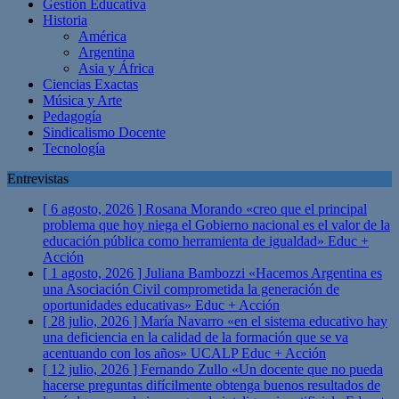
Gestión Educativa
Historia
América
Argentina
Asia y África
Ciencias Exactas
Música y Arte
Pedagogía
Sindicalismo Docente
Tecnología
Entrevistas
[ 6 agosto, 2026 ]
Rosana Morando «creo que el principal
problema que hoy niega el Gobierno nacional es el valor de la
educación pública como herramienta de igualdad»
Educ +
Acción
[ 1 agosto, 2026 ]
Juliana Bambozzi «Hacemos Argentina es
una Asociación Civil comprometida la generación de
oportunidades educativas»
Educ + Acción
[ 28 julio, 2026 ]
María Navarro «en el sistema educativo hay
una deficiencia en la calidad de la formación que se va
acentuando con los años» UCALP
Educ + Acción
[ 12 julio, 2026 ]
Fernando Zullo «Un docente que no pueda
hacerse preguntas difícilmente obtenga buenos resultados de