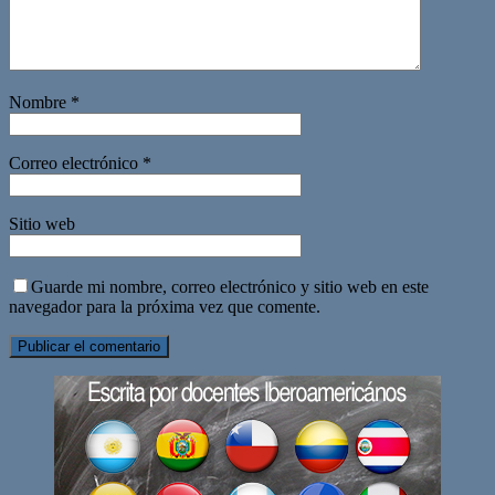
Nombre
*
Correo electrónico
*
Sitio web
Guarde mi nombre, correo electrónico y sitio web en este
navegador para la próxima vez que comente.