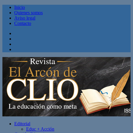
Inicio
Quienes somos
Aviso legal
Contacto
Facebook
Twitter
Linkedin
Youtube
Editorial
Educ + Acción