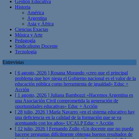
Gestión Educativa
Historia
América
Argentina
Asia y África
Ciencias Exactas
Música y Arte
Pedagogía
Sindicalismo Docente
Tecnología
Entrevistas
[ 6 agosto, 2026 ]
Rosana Morando «creo que el principal
problema que hoy niega el Gobierno nacional es el valor de la
educación pública como herramienta de igualdad»
Educ +
Acción
[ 1 agosto, 2026 ]
Juliana Bambozzi «Hacemos Argentina es
una Asociación Civil comprometida la generación de
oportunidades educativas»
Educ + Acción
[ 28 julio, 2026 ]
María Navarro «en el sistema educativo hay
una deficiencia en la calidad de la formación que se va
acentuando con los años» UCALP
Educ + Acción
[ 12 julio, 2026 ]
Fernando Zullo «Un docente que no pueda
hacerse preguntas difícilmente obtenga buenos resultados de