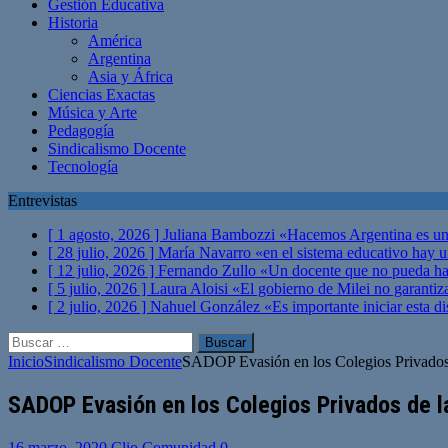
Gestión Educativa
Historia
América
Argentina
Asia y África
Ciencias Exactas
Música y Arte
Pedagogía
Sindicalismo Docente
Tecnología
Entrevistas
[ 1 agosto, 2026 ]
Juliana Bambozzi «Hacemos Argentina es una
[ 28 julio, 2026 ]
María Navarro «en el sistema educativo hay 
[ 12 julio, 2026 ]
Fernando Zullo «Un docente que no pueda hacer
[ 5 julio, 2026 ]
Laura Aloisi «El gobierno de Milei no garanti
[ 2 julio, 2026 ]
Nahuel González «Es importante iniciar esta di
Buscar:
Inicio
Sindicalismo Docente
SADOP Evasión en los Colegios Privados 
SADOP Evasión en los Colegios Privados de l
16 marzo, 2020
Clio Comunidad
0