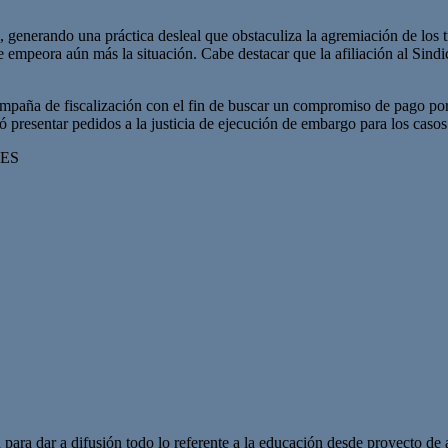
do, generando una práctica desleal que obstaculiza la agremiación de lo
ue empeora aún más la situación. Cabe destacar que la afiliación al Sind
ña de fiscalización con el fin de buscar un compromiso de pago por par
dió presentar pedidos a la justicia de ejecución de embargo para los caso
RES
 para dar a difusión todo lo referente a la educación desde proyecto de 