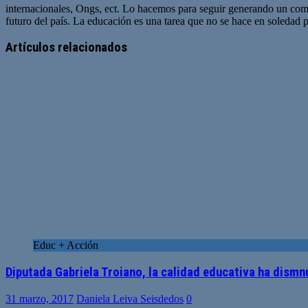
internacionales, Ongs, ect. Lo hacemos para seguir generando un com
futuro del país. La educación es una tarea que no se hace en soledad po
Sitio
web
Artículos relacionados
Educ + Acción
Diputada Gabriela Troiano, la calidad educativa ha dismn
31 marzo, 2017
Daniela Leiva Seisdedos
0