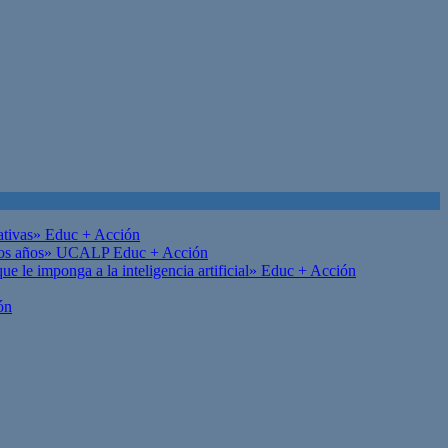
ativas»
Educ + Acción
on los años» UCALP
Educ + Acción
 le imponga a la inteligencia artificial»
Educ + Acción
ón