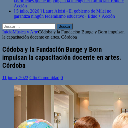
las órdenes que le imponga a la inteligencia artificial»
Educ +
Acción
[ 5 julio, 2026 ]
Laura Aloisi «El gobierno de Milei no
garantiza ningún federalismo educativo»
Educ + Acción
Buscar:
Inicio
Música y Arte
Códoba y la Fundación Bunge y Born impulsan
la capacitación docente en artes. Córdoba
Códoba y la Fundación Bunge y Born
impulsan la capacitación docente en artes.
Córdoba
11 junio, 2022
Clio Comunidad
0