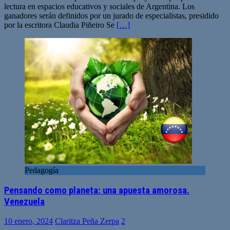
lectura en espacios educativos y sociales de Argentina. Los
ganadores serán definidos por un jurado de especialistas, presidido
por la escritora Claudia Piñeiro Se
[…]
Pedagogía
Pensando como planeta: una apuesta amorosa.
Venezuela
10 enero, 2024
Claritza Peña Zerpa
2