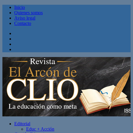
Inicio
Quienes somos
Aviso legal
Contacto
Facebook
Twitter
Linkedin
Youtube
Editorial
Educ + Acción