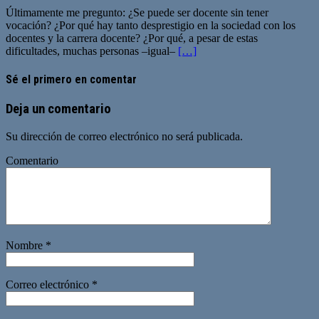
Últimamente me pregunto: ¿Se puede ser docente sin tener
vocación? ¿Por qué hay tanto desprestigio en la sociedad con los
docentes y la carrera docente? ¿Por qué, a pesar de estas
dificultades, muchas personas –igual–
[…]
Sé el primero en comentar
Deja un comentario
Su dirección de correo electrónico no será publicada.
Comentario
Nombre
*
Correo electrónico
*