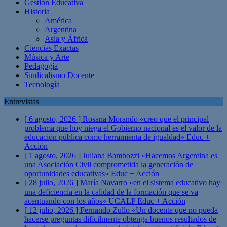
Gestión Educativa
Historia
América
Argentina
Asia y África
Ciencias Exactas
Música y Arte
Pedagogía
Sindicalismo Docente
Tecnología
Entrevistas
[ 6 agosto, 2026 ]
Rosana Morando «creo que el principal
problema que hoy niega el Gobierno nacional es el valor de la
educación pública como herramienta de igualdad»
Educ +
Acción
[ 1 agosto, 2026 ]
Juliana Bambozzi «Hacemos Argentina es
una Asociación Civil comprometida la generación de
oportunidades educativas»
Educ + Acción
[ 28 julio, 2026 ]
María Navarro «en el sistema educativo hay
una deficiencia en la calidad de la formación que se va
acentuando con los años» UCALP
Educ + Acción
[ 12 julio, 2026 ]
Fernando Zullo «Un docente que no pueda
hacerse preguntas difícilmente obtenga buenos resultados de