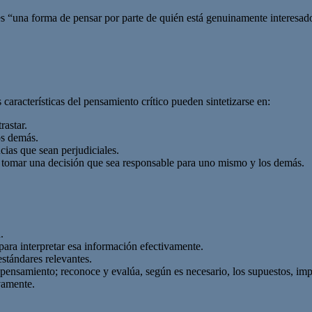
es “una forma de pensar por parte de quién está genuinamente interesa
aracterísticas del pensamiento crítico pueden sintetizarse en:
astar.
os demás.
ias que sean perjudiciales.
o tomar una decisión que sea responsable para uno mismo y los demás.
.
ara interpretar esa información efectivamente.
estándares relevantes.
 pensamiento; reconoce y evalúa, según es necesario, los supuestos, imp
vamente.