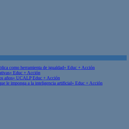
ública como herramienta de igualdad»
Educ + Acción
ativas»
Educ + Acción
on los años» UCALP
Educ + Acción
 le imponga a la inteligencia artificial»
Educ + Acción