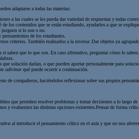
ueden adaptarse a todas las materias:
iones a las cuales se les pueda dar variedad de respuestas y todas correc
qué de los contenidos que se están estudiando, ayudarlos a que se expliqu
s juzguen si lo son o no.
 y pensamientos de los estudiantes.
os criterios. También realizarlos a la inversa: Dar objetos ya agrupados
es si saben que lo que son. En caso afirmativo, preguntar cómo lo saben.
alabras.
es que solución darían, o que pueden aportar personalmente para solucio
nte
adivinar
qué puede ocurrir a continuación.
resto de compañeros, haciéndolos reflexionar sobre sus propios pensami
hábitos que permiten resolver problemas y tomar decisiones a lo largo d
mos y evaluemos las distintas opciones existentes.Pensar de forma crític
eativa
al introducir el pensamiento crítico en el aula y que no nos afe