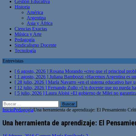
Gestión Educativa
Historia
América
Argentina
Asia y África
Ciencias Exactas
Música y Arte
Pedagogía
Sindicalismo Docente
Tecnología
Entrevistas
[ 6 agosto, 2026 ]
Rosana Morando «creo que el principal probl
[ 1 agosto, 2026 ]
Juliana Bambozzi «Hacemos Argentina es una
[ 28 julio, 2026 ]
María Navarro «en el sistema educativo hay 
[ 12 julio, 2026 ]
Fernando Zullo «Un docente que no pueda hacer
[ 5 julio, 2026 ]
Laura Aloisi «El gobierno de Milei no garanti
Buscar:
Inicio
Pedagogía
Una herramienta de aprendizaje: El Pensamiento Crít
Una herramienta de aprendizaje: El Pensamien
16 febrero, 2016
Carmen María Sepúlveda
2