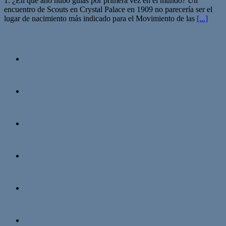
1. ¿En qué año hubo guías por primera vez en el mundo? Un
encuentro de Scouts en Crystal Palace en 1909 no parecería ser el
lugar de nacimiento más indicado para el Movimiento de las
[...]