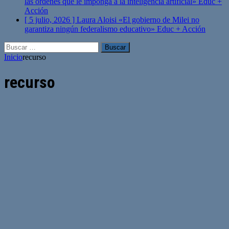
las órdenes que le imponga a la inteligencia artificial»
Educ +
Acción
[ 5 julio, 2026 ]
Laura Aloisi «El gobierno de Milei no
garantiza ningún federalismo educativo»
Educ + Acción
Buscar:
Inicio
recurso
recurso