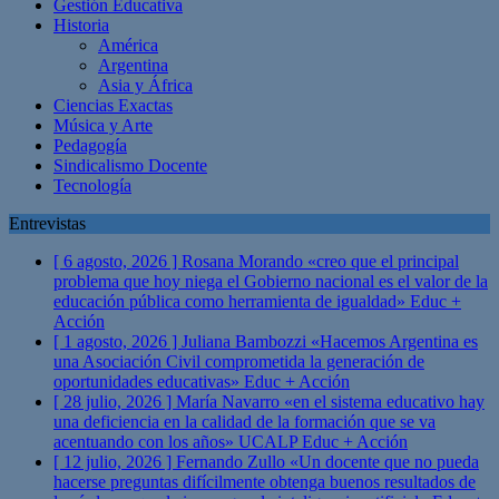
Gestión Educativa
Historia
América
Argentina
Asia y África
Ciencias Exactas
Música y Arte
Pedagogía
Sindicalismo Docente
Tecnología
Entrevistas
[ 6 agosto, 2026 ]
Rosana Morando «creo que el principal
problema que hoy niega el Gobierno nacional es el valor de la
educación pública como herramienta de igualdad»
Educ +
Acción
[ 1 agosto, 2026 ]
Juliana Bambozzi «Hacemos Argentina es
una Asociación Civil comprometida la generación de
oportunidades educativas»
Educ + Acción
[ 28 julio, 2026 ]
María Navarro «en el sistema educativo hay
una deficiencia en la calidad de la formación que se va
acentuando con los años» UCALP
Educ + Acción
[ 12 julio, 2026 ]
Fernando Zullo «Un docente que no pueda
hacerse preguntas difícilmente obtenga buenos resultados de