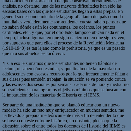
una conciencia histórica a fin de que construyan herramientas de
análisis, no obstante, una de las mayores dificultades han sido las
escasas bases con las que los estudiantes llegan a estas prepas. En
general su desconocimiento de la geografía tanto del país como la
mundial es verdaderamente sorprendente, cuesta trabajo pensar que
no saben dónde están los continentes, los océanos, los puntos
cardinales, etc., y que, por el otro lado, tampoco ubican nada en el
tiempo, incluso ignoran en qué siglo nacieron o en qué siglo viven,
por supuesto que para ellos el proceso de la Revolución Mexicana
(1910-1940) es tan lejano como la prehistoria, ya que es un pasado
que ni a sus abuelos les tocó vivir.
Y si a eso le sumamos que los estudiantes no tienen hábitos de
lectura, ni saben cómo estudiar, y que finalmente la mayoría son
adolescentes con escasos recursos por lo que frecuentemente faltan a
sus clases pues también trabajan, la situación se va poniendo crítica
y las escasas dos sesiones por semana -cada una de hora y media- no
son suficientes para lograr los objetivos mínimos que se buscan con
la impartición de las materias de Historia en el IEMS.
Ser parte de una institución que se planteó educar con un nuevo
modelo ha sido un reto muy enriquecedor en muchos sentidos, me
ha llevado a prepararme teóricamente más a fin de entender lo que
se busca con este enfoque histórico, no obstante, pienso que la
discusión sobre él entre todos los docentes de Historia del IEMS es