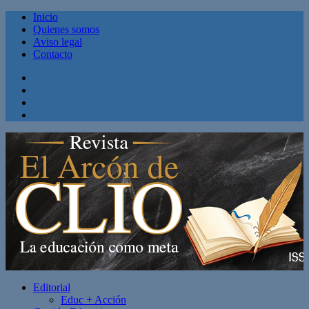
Inicio
Quienes somos
Aviso legal
Contacto
Facebook
Twitter
Linkedin
Youtube
Editorial
Educ + Acción