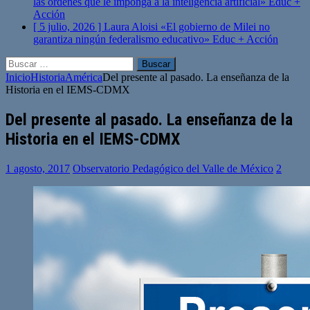
las órdenes que le imponga a la inteligencia artificial»
Educ +
Acción
[ 5 julio, 2026 ]
Laura Aloisi «El gobierno de Milei no
garantiza ningún federalismo educativo»
Educ + Acción
Buscar:
Inicio
Historia
América
Del presente al pasado. La enseñanza de la
Historia en el IEMS-CDMX
Del presente al pasado. La enseñanza de la
Historia en el IEMS-CDMX
1 agosto, 2017
Observatorio Pedagógico del Valle de México
2