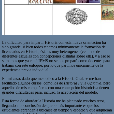
La dificultad para impartir Historia con esta nueva orientación ha
sido grande, si bien todos tenemos mínimamente la formación de
licenciados en Historia, ésta es muy heterogénea (venimos de
diferentes escuelas con concepciones distintas sobre ella), y a eso le
sumamos que ya en el IEMS no se nos preparó como docentes para
trabajar con este enfoque, por lo que partimos únicamente de la
experiencia previa individual.
En mi caso, dado que me dedico a la Historia Oral, se me han
facilitado algunos cursos, como los de
Historia I
y la
Optativa
, pero
aquellos de mis compañeros con una concepción historicista tienen
grandes dificultades para, incluso, la aceptación del modelo.
Esta forma de abordar la Historia me ha planteado muchos retos,
llegando a la conclusión de que lo más importante es que los
estudiantes aprendan a ubicarse en tiempo y espacio y que adquieran