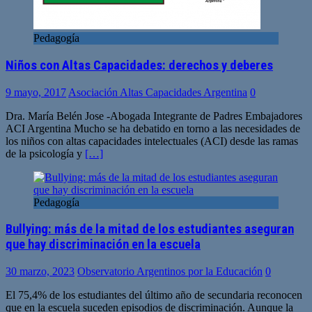
Pedagogía
Niños con Altas Capacidades: derechos y deberes
9 mayo, 2017
Asociación Altas Capacidades Argentina
0
Dra. María Belén Jose -Abogada Integrante de Padres Embajadores
ACI Argentina Mucho se ha debatido en torno a las necesidades de
los niños con altas capacidades intelectuales (ACI) desde las ramas
de la psicología y
[…]
Pedagogía
Bullying: más de la mitad de los estudiantes aseguran
que hay discriminación en la escuela
30 marzo, 2023
Observatorio Argentinos por la Educación
0
El 75,4% de los estudiantes del último año de secundaria reconocen
que en la escuela suceden episodios de discriminación. Aunque la