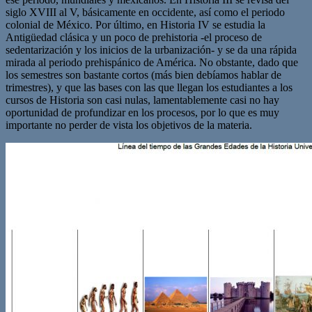
siglo XVIII al V, básicamente en occidente, así como el periodo
colonial de México. Por último, en Historia IV se estudia la
Antigüedad clásica y un poco de prehistoria -el proceso de
sedentarización y los inicios de la urbanización- y se da una rápida
mirada al periodo prehispánico de América. No obstante, dado que
los semestres son bastante cortos (más bien debíamos hablar de
trimestres), y que las bases con las que llegan los estudiantes a los
cursos de Historia son casi nulas, lamentablemente casi no hay
oportunidad de profundizar en los procesos, por lo que es muy
importante no perder de vista los objetivos de la materia.