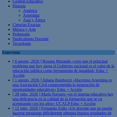
Gestión Educativa
Historia
América
Argentina
Asia y África
Ciencias Exactas
Música y Arte
Pedagogía
Sindicalismo Docente
Tecnología
Entrevistas
[ 6 agosto, 2026 ]
Rosana Morando «creo que el principal
problema que hoy niega el Gobierno nacional es el valor de la
educación pública como herramienta de igualdad»
Educ +
Acción
[ 1 agosto, 2026 ]
Juliana Bambozzi «Hacemos Argentina es
una Asociación Civil comprometida la generación de
oportunidades educativas»
Educ + Acción
[ 28 julio, 2026 ]
María Navarro «en el sistema educativo hay
una deficiencia en la calidad de la formación que se va
acentuando con los años» UCALP
Educ + Acción
[ 12 julio, 2026 ]
Fernando Zullo «Un docente que no pueda
hacerse preguntas difícilmente obtenga buenos resultados de