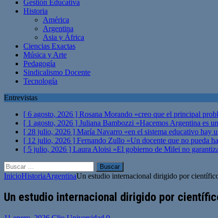
Gestión Educativa
Historia
América
Argentina
Asia y África
Ciencias Exactas
Música y Arte
Pedagogía
Sindicalismo Docente
Tecnología
Entrevistas
[ 6 agosto, 2026 ]
Rosana Morando «creo que el principal probl
[ 1 agosto, 2026 ]
Juliana Bambozzi «Hacemos Argentina es una
[ 28 julio, 2026 ]
María Navarro «en el sistema educativo hay 
[ 12 julio, 2026 ]
Fernando Zullo «Un docente que no pueda hacer
[ 5 julio, 2026 ]
Laura Aloisi «El gobierno de Milei no garanti
Buscar:
Inicio
Historia
Argentina
Un estudio internacional dirigido por cientí
Un estudio internacional dirigido por cientí
11 enero, 2026
Clio Universidad
0