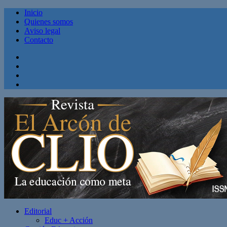
Inicio
Quienes somos
Aviso legal
Contacto
Facebook
Twitter
Linkedin
Youtube
Editorial
Educ + Acción