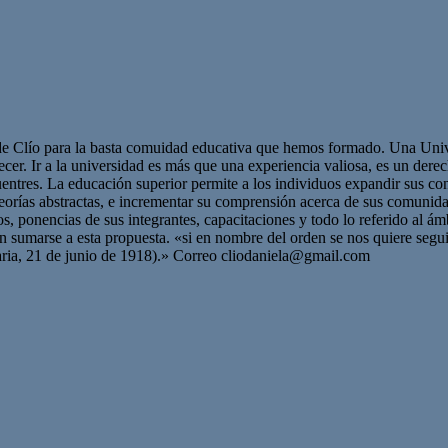
de Clío para la basta comuidad educativa que hemos formado. Una Univer
cer. Ir a la universidad es más que una experiencia valiosa, es un dere
cuentres. La educación superior permite a los individuos expandir sus c
teorías abstractas, e incrementar su comprensión acerca de sus comunid
s, ponencias de sus integrantes, capacitaciones y todo lo referido al á
ran sumarse a esta propuesta. «si en nombre del orden se nos quiere seg
aria, 21 de junio de 1918).» Correo
cliodaniela@gmail.com