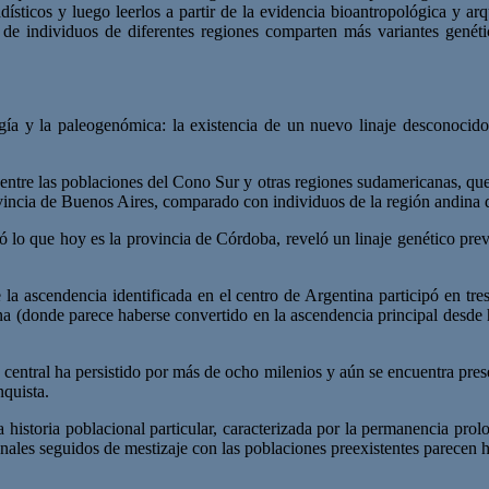
ísticos y luego leerlos a partir de la evidencia bioantropológica y arq
de individuos de diferentes regiones comparten más variantes genéti
ogía y la paleogenómica: la existencia de un nuevo linaje desconocido
 entre las poblaciones del Cono Sur y otras regiones sudamericanas, qu
incia de Buenos Aires, comparado con individuos de la región andina de
ó lo que hoy es la provincia de Córdoba, reveló un linaje genético pre
e la ascendencia identificada en el centro de Argentina participó en tre
a (donde parece haberse convertido en la ascendencia principal desde 
central ha persistido por más de ocho milenios y aún se encuentra prese
nquista.
 historia poblacional particular, caracterizada por la permanencia pro
onales seguidos de mestizaje con las poblaciones preexistentes parecen