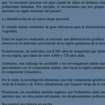
que “es necesario procesar ese gran caudal de datos en términos estad
poblaciones humanas. Por ejemplo, si encontramos que dos grupos 
ancestros en algún momento del pasado”.
La identificación de un nuevo linaje ancestral
El estudio brinda resultados de gran relevancia para la bioantropol
Argentina.
Entre los aspectos analizados se encontró una diferenciación genética
observa en un individuo proveniente de la región pampeana de la prov
Posteriormente, un individuo con 8.500 años de antigüedad que habit
en esa región, que datan de entre 4.600 y 150 años atrás.
Asimismo, este hallazgo les posibilitó a los investigadores inferir qu
mezclándose con el componente andino, otro hacia la región pampean
el componente Amazónico.
Por lo tanto, la investigación demuestra que este componente genético 
oeste de Eurasia y de África subsahariana que llegaron luego de la co
Finalmente, los resultados también sugieren que Sudamérica tiene una
mientras que, en otras partes del mundo, los desplazamientos poblaci
Reconstruir una historia no escrita