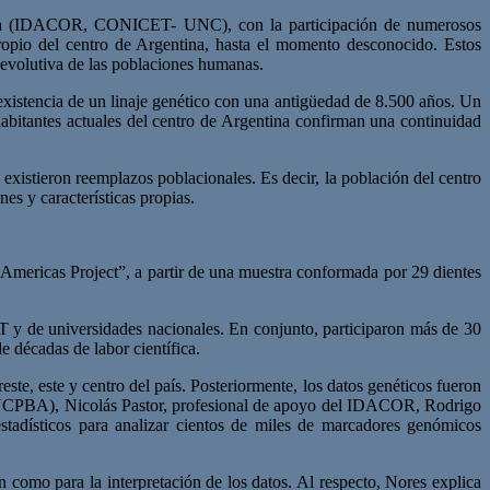
rdoba (IDACOR, CONICET- UNC), con la participación de numerosos
propio del centro de Argentina, hasta el momento desconocido. Estos
a evolutiva de las poblaciones humanas.
 existencia de un linaje genético con una antigüedad de 8.500 años. Un
 habitantes actuales del centro de Argentina confirman una continuidad
 existieron reemplazos poblacionales. Es decir, la población del centro
es y características propias.
Americas Project”, a partir de una muestra conformada por 29 dientes
T y de universidades nacionales. En conjunto, participaron más de 30
e décadas de labor científica.
ste, este y centro del país. Posteriormente, los datos genéticos fueron
NCPBA), Nicolás Pastor, profesional de apoyo del IDACOR, Rodrigo
stadísticos para analizar cientos de miles de marcadores genómicos
n como para la interpretación de los datos. Al respecto, Nores explica