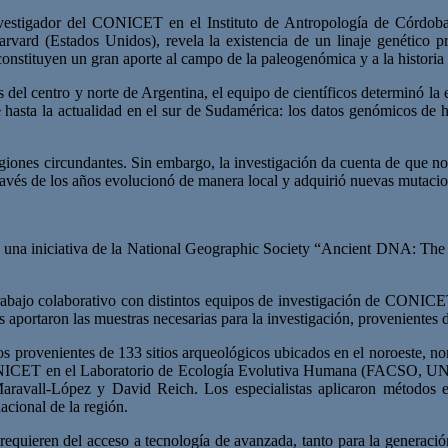
 investigador del CONICET en el Instituto de Antropología de Có
rvard (Estados Unidos), revela la existencia de un linaje genético 
 constituyen un gran aporte al campo de la paleogenómica y a la histori
 del centro y norte de Argentina, el equipo de científicos determinó la
ste hasta la actualidad en el sur de Sudamérica: los datos genómicos de
regiones circundantes. Sin embargo, la investigación da cuenta de que no
ravés de los años evolucionó de manera local y adquirió nuevas mutacion
 una iniciativa de la National Geographic Society “Ancient DNA: The 
 trabajo colaborativo con distintos equipos de investigación de CONICE
aportaron las muestras necesarias para la investigación, provenientes d
 provenientes de 133 sitios arqueológicos ubicados en el noroeste, nore
l CONICET en el Laboratorio de Ecología Evolutiva Humana (FACSO, U
aravall-López y David Reich. Los especialistas aplicaron métodos e
acional de la región.
requieren del acceso a tecnología de avanzada, tanto para la generació