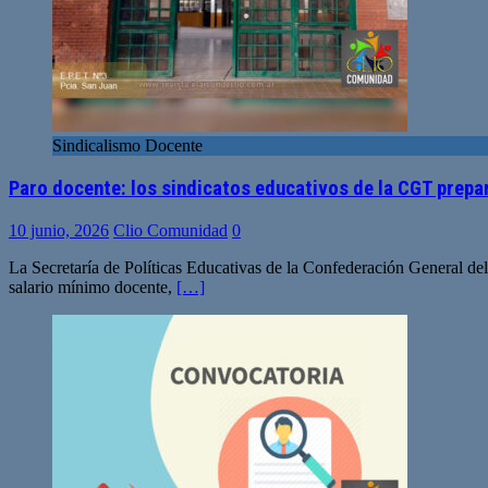
Sindicalismo Docente
Paro docente: los sindicatos educativos de la CGT prep
10 junio, 2026
Clio Comunidad
0
La Secretaría de Políticas Educativas de la Confederación General del
salario mínimo docente,
[…]