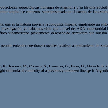
poblaciones arqueológicas humanas de Argentina y su historia evolutiva
ntido amplio) se encuentra subrepresentada en el campo de los estudi
rita, que es la historia previa a la conquista hispana, empleando un 
la investigación, ya habíamos visto que a nivel del ADN mitocondrial ha
nético sudamericano previamente desconocido demuestra que nuestra
permite entender cuestiones cruciales relativas al poblamiento de Sudam
bot, P., Bonomo, M., Cornero, S., Lamenza, G., Leon, D., Miranda de Zela
ght millennia of continuity of a previously unknown lineage in Argenti