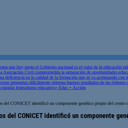
ema que hoy niega el Gobierno nacional es el valor de la educación p
 Asociación Civil comprometida la generación de oportunidades educ
una deficiencia en la calidad de la formación que se va acentuando c
se preguntas difícilmente obtenga buenos resultados de las órdenes que
za ningún federalismo educativo»
Educ + Acción
ficos del CONICET identificó un componente genético propio del centro 
ficos del CONICET identificó un componente gen