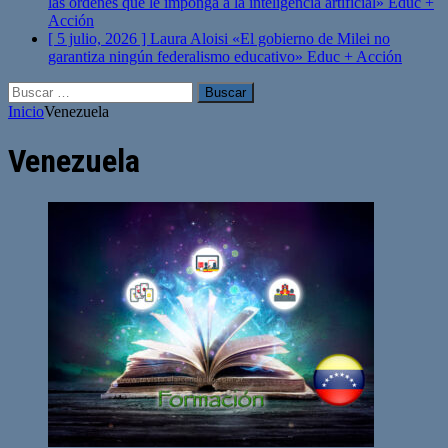
las órdenes que le imponga a la inteligencia artificial»
Educ +
Acción
[ 5 julio, 2026 ]
Laura Aloisi «El gobierno de Milei no
garantiza ningún federalismo educativo»
Educ + Acción
Buscar:
Inicio
Venezuela
Venezuela