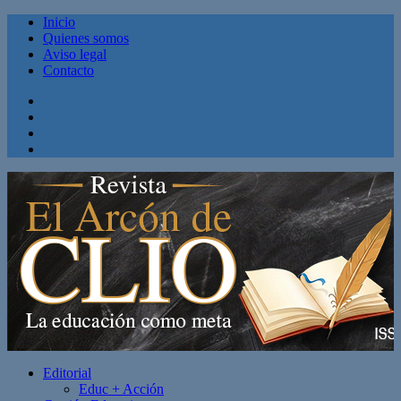
Inicio
Quienes somos
Aviso legal
Contacto
Facebook
Twitter
Linkedin
Youtube
Editorial
Educ + Acción