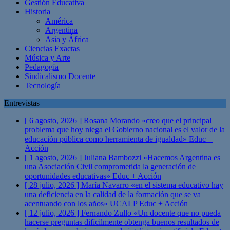
Gestión Educativa
Historia
América
Argentina
Asia y África
Ciencias Exactas
Música y Arte
Pedagogía
Sindicalismo Docente
Tecnología
Entrevistas
[ 6 agosto, 2026 ]
Rosana Morando «creo que el principal
problema que hoy niega el Gobierno nacional es el valor de la
educación pública como herramienta de igualdad»
Educ +
Acción
[ 1 agosto, 2026 ]
Juliana Bambozzi «Hacemos Argentina es
una Asociación Civil comprometida la generación de
oportunidades educativas»
Educ + Acción
[ 28 julio, 2026 ]
María Navarro «en el sistema educativo hay
una deficiencia en la calidad de la formación que se va
acentuando con los años» UCALP
Educ + Acción
[ 12 julio, 2026 ]
Fernando Zullo «Un docente que no pueda
hacerse preguntas difícilmente obtenga buenos resultados de