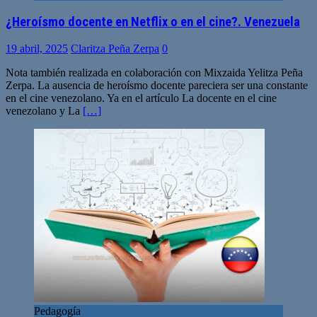
¿Heroísmo docente en Netflix o en el cine?. Venezuela
19 abril, 2025
Claritza Peña Zerpa
0
Nota también realizada en colaboración con Mixzaida Yelitza Peña
Zerpa. La ausencia de heroísmo docente pareciera ser una constante
en el cine venezolano. Ya en el artículo La docente en el cine
venezolano y La
[…]
Pedagogía