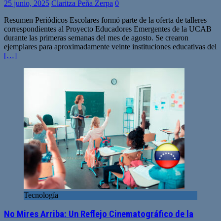
25 junio, 2025
Claritza Peña Zerpa
0
Resumen Periódicos Escolares formó parte de la oferta de talleres
correspondientes al Proyecto Educadores Emergentes de la UCAB
durante las primeras semanas del mes de agosto. Se crearon
ejemplares para aproximadamente veinte instituciones educativas del
[…]
Tecnología
No Mires Arriba: Un Reflejo Cinematográfico de la