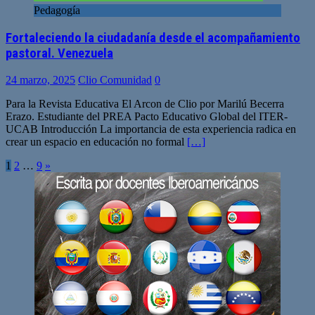
Pedagogía
Fortaleciendo la ciudadanía desde el acompañamiento
pastoral. Venezuela
24 marzo, 2025
Clio Comunidad
0
Para la Revista Educativa El Arcon de Clio por Marilú Becerra
Erazo. Estudiante del PREA Pacto Educativo Global del ITER-
UCAB Introducción La importancia de esta experiencia radica en
crear un espacio en educación no formal
[…]
Paginación
1
2
…
9
»
de
entradas