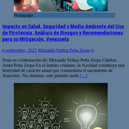
Pedagogía
Impacto en Salud, Seguridad y Medio Ambiente del Uso
de Pirotecnia. Análisis de Riesgos y Recomendaciones
para su Mitigación. Venezuela
6 septiembre, 2025
Mixzaida Yelitza Peña Zerpa
0
Nota en colaboración de: Mixzaida Yelitza Peña Zerpa Claritza
Arnet Peña Zerpa En el ámbito cristiano, la Navidad constituye una
festividad de carácter anual que conmemora el nacimiento de
Jesucristo. No obstante, este periodo suele
[…]