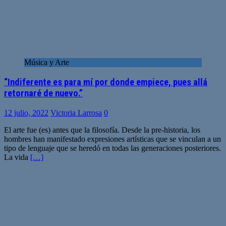
Música y Arte
“Indiferente es para mí por donde empiece, pues allá
retornaré de nuevo.”
12 julio, 2022
Victoria Larrosa
0
El arte fue (es) antes que la filosofía. Desde la pre-historia, los
hombres han manifestado expresiones artísticas que se vinculan a un
tipo de lenguaje que se heredó en todas las generaciones posteriores.
La vida
[…]