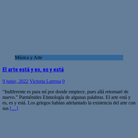
Música y Arte
El arte está y es, es y está
9 junio, 2022
Victoria Larrosa
0
“Indiferente es para mí por donde empiece, pues allá retornaré de
nuevo.” Parménides Etimología de algunas palabras. El arte está y
es, es y está. Los griegos habían adelantado la existencia del arte con
sus
[…]