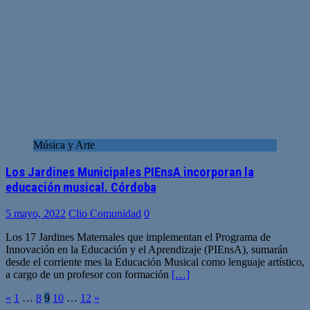
Música y Arte
Los Jardines Municipales PIEnsA incorporan la
educación musical. Córdoba
5 mayo, 2022
Clio Comunidad
0
Los 17 Jardines Maternales que implementan el Programa de
Innovación en la Educación y el Aprendizaje (PIEnsA), sumarán
desde el corriente mes la Educación Musical como lenguaje artístico,
a cargo de un profesor con formación
[…]
Paginación
«
1
…
8
9
10
…
12
»