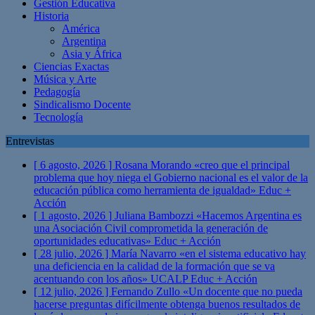
Gestión Educativa
Historia
América
Argentina
Asia y África
Ciencias Exactas
Música y Arte
Pedagogía
Sindicalismo Docente
Tecnología
Entrevistas
[ 6 agosto, 2026 ]
Rosana Morando «creo que el principal
problema que hoy niega el Gobierno nacional es el valor de la
educación pública como herramienta de igualdad»
Educ +
Acción
[ 1 agosto, 2026 ]
Juliana Bambozzi «Hacemos Argentina es
una Asociación Civil comprometida la generación de
oportunidades educativas»
Educ + Acción
[ 28 julio, 2026 ]
María Navarro «en el sistema educativo hay
una deficiencia en la calidad de la formación que se va
acentuando con los años» UCALP
Educ + Acción
[ 12 julio, 2026 ]
Fernando Zullo «Un docente que no pueda
hacerse preguntas difícilmente obtenga buenos resultados de