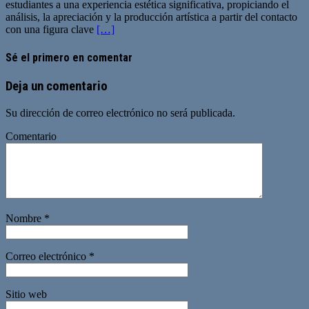
estudiantes a una experiencia estética significativa, propiciando el
análisis, la apreciación y la producción artística a partir del contacto
con una figura clave
[…]
Sé el primero en comentar
Deja un comentario
Su dirección de correo electrónico no será publicada.
Comentario
Nombre
*
Correo electrónico
*
Sitio web