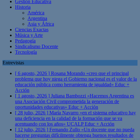
Gestión Educativa
Historia
América
Argentina
Asia y África
Ciencias Exactas
Música y Arte
Pedagogía
Sindicalismo Docente
Tecnología
Entrevistas
[ 6 agosto, 2026 ]
Rosana Morando «creo que el principal
problema que hoy niega el Gobierno nacional es el valor de la
educación pública como herramienta de igualdad»
Educ +
Acción
[ 1 agosto, 2026 ]
Juliana Bambozzi «Hacemos Argentina es
una Asociación Civil comprometida la generación de
oportunidades educativas»
Educ + Acción
[ 28 julio, 2026 ]
María Navarro «en el sistema educativo hay
una deficiencia en la calidad de la formación que se va
acentuando con los años» UCALP
Educ + Acción
[ 12 julio, 2026 ]
Fernando Zullo «Un docente que no pueda
hacerse preguntas difícilmente obtenga buenos resultados de