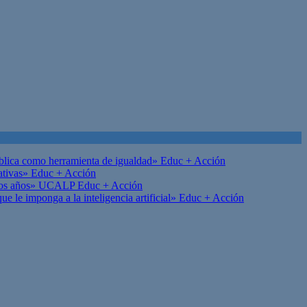
ública como herramienta de igualdad»
Educ + Acción
ativas»
Educ + Acción
on los años» UCALP
Educ + Acción
 le imponga a la inteligencia artificial»
Educ + Acción