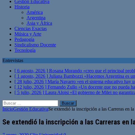
Gestión Educativa
Historia
América
Argentina
Asia y África
Ciencias Exactas
Música y Arte
Pedagogía
Sindicalismo Docente
Tecnología
Entrevistas
[ 6 agosto, 2026 ]
Rosana Morando «creo que el principal probl
[ 1 agosto, 2026 ]
Juliana Bambozzi «Hacemos Argentina es una
[ 28 julio, 2026 ]
María Navarro «en el sistema educativo hay 
[ 12 julio, 2026 ]
Fernando Zullo «Un docente que no pueda hacer
[ 5 julio, 2026 ]
Laura Aloisi «El gobierno de Milei no garanti
Buscar:
Inicio
Gestión Educativa
Se extendió la inscripción a las Carreras en
Se extendió la inscripción a las Carreras en 
7 enero, 2020
Clio Universidad
0