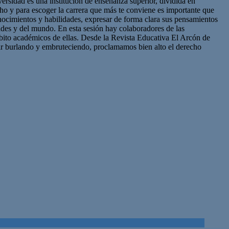
sidad es una institución de enseñanza superior, dividida en
cho y para escoger la carrera que más te conviene es importante que
onocimientos y habilidades, expresar de forma clara sus pensamientos
ades y del mundo. En esta sesión hay colaboradores de las
mbito académicos de ellas. Desde la Revista Educativa El Arcón de
uir burlando y embruteciendo, proclamamos bien alto el derecho