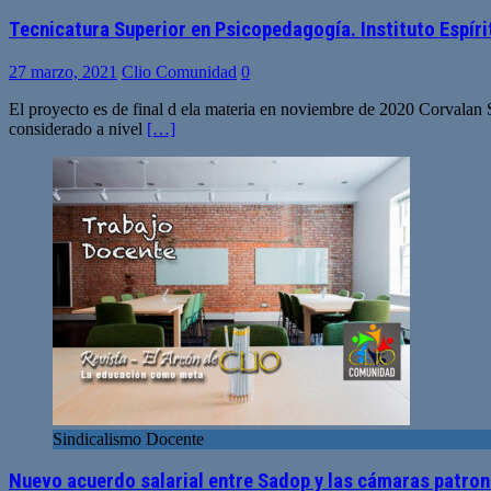
Tecnicatura Superior en Psicopedagogía. Instituto Espíri
27 marzo, 2021
Clio Comunidad
0
El proyecto es de final d ela materia en noviembre de 2020 Corvalan 
considerado a nivel
[…]
Sindicalismo Docente
Nuevo acuerdo salarial entre Sadop y las cámaras patron