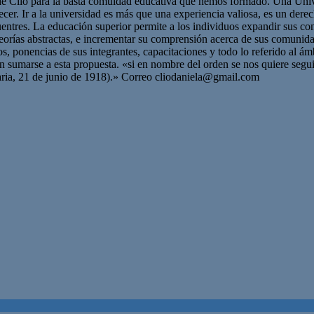
de Clío para la basta comuidad educativa que hemos formado. Una Univer
cer. Ir a la universidad es más que una experiencia valiosa, es un dere
cuentres. La educación superior permite a los individuos expandir sus c
teorías abstractas, e incrementar su comprensión acerca de sus comunid
s, ponencias de sus integrantes, capacitaciones y todo lo referido al á
ran sumarse a esta propuesta. «si en nombre del orden se nos quiere seg
aria, 21 de junio de 1918).» Correo
cliodaniela@gmail.com