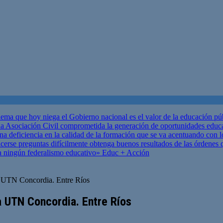
ema que hoy niega el Gobierno nacional es el valor de la educación p
 Asociación Civil comprometida la generación de oportunidades educ
una deficiencia en la calidad de la formación que se va acentuando c
se preguntas difícilmente obtenga buenos resultados de las órdenes que
za ningún federalismo educativo»
Educ + Acción
 la UTN Concordia. Entre Ríos
la UTN Concordia. Entre Ríos