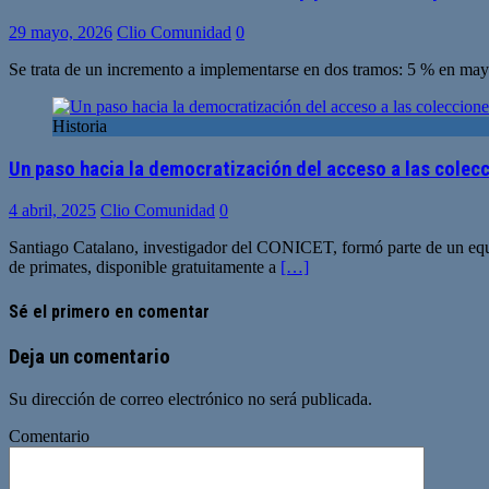
29 mayo, 2026
Clio Comunidad
0
Se trata de un incremento a implementarse en dos tramos: 5 % en mayo
Historia
Un paso hacia la democratización del acceso a las colec
4 abril, 2025
Clio Comunidad
0
Santiago Catalano, investigador del CONICET, formó parte de un equip
de primates, disponible gratuitamente a
[…]
Sé el primero en comentar
Deja un comentario
Su dirección de correo electrónico no será publicada.
Comentario