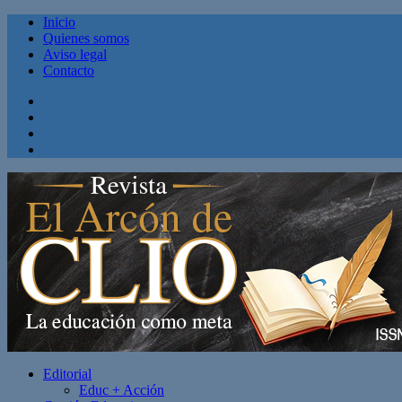
Inicio
Quienes somos
Aviso legal
Contacto
Facebook
Twitter
Linkedin
Youtube
Editorial
Educ + Acción