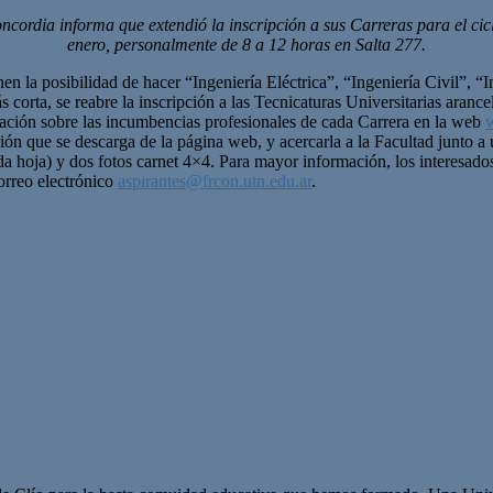
rdia informa que extendió la inscripción a sus Carreras para el ciclo
enero, personalmente de 8 a 12 horas en Salta 277.
nen la posibilidad de hacer “Ingeniería Eléctrica”, “Ingeniería Civil”, “
corta, se reabre la inscripción a las Tecnicaturas Universitarias aran
ación sobre las incumbencias profesionales de cada Carrera en la web
w
pción que se descarga de la página web, y acercarla a la Facultad junto 
 hoja) y dos fotos carnet 4×4. Para mayor información, los interesados 
orreo electrónico
aspirantes@frcon.utn.edu.ar
.