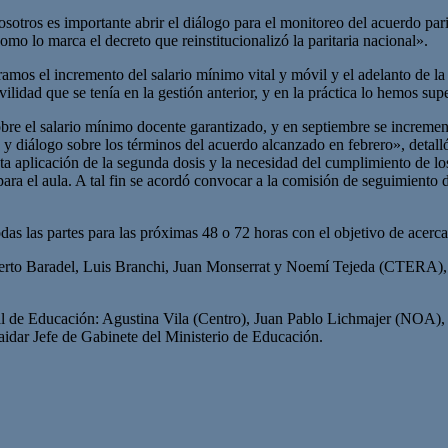
 nosotros es importante abrir el diálogo para el monitoreo del acuerdo pari
omo lo marca el decreto que reinstitucionalizó la paritaria nacional».
ramos el incremento del salario mínimo vital y móvil y el adelanto de
lidad que se tenía en la gestión anterior, y en la práctica lo hemos supe
 sobre el salario mínimo docente garantizado, y en septiembre se incr
ra y diálogo sobre los términos del acuerdo alcanzado en febrero», detalló
ta aplicación de la segunda dosis y la necesidad del cumplimiento de 
 para el aula. A tal fin se acordó convocar a la comisión de seguimiento
as las partes para las próximas 48 o 72 horas con el objetivo de acerca
 Roberto Baradel, Luis Branchi, Juan Monserrat y Noemí Tejeda (CTE
al de Educación: Agustina Vila (Centro), Juan Pablo Lichmajer (NOA)
dar Jefe de Gabinete del Ministerio de Educación.