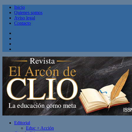
Inicio
Quienes somos
Aviso legal
Contacto
Facebook
Twitter
Linkedin
Youtube
Editorial
Educ + Acción