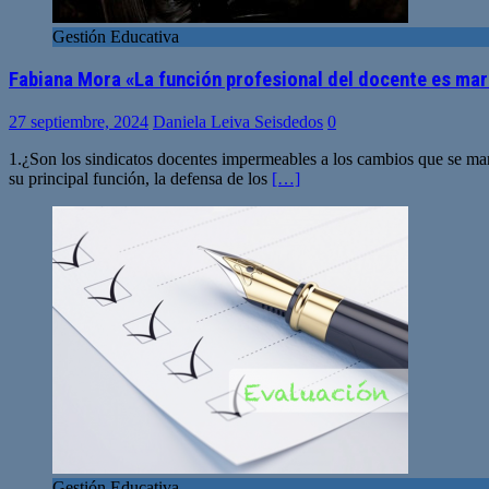
Gestión Educativa
Fabiana Mora «La función profesional del docente es mar
27 septiembre, 2024
Daniela Leiva Seisdedos
0
1.¿Son los sindicatos docentes impermeables a los cambios que se man
su principal función, la defensa de los
[…]
Gestión Educativa