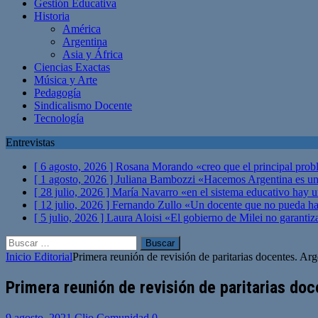
Gestión Educativa
Historia
América
Argentina
Asia y África
Ciencias Exactas
Música y Arte
Pedagogía
Sindicalismo Docente
Tecnología
Entrevistas
[ 6 agosto, 2026 ]
Rosana Morando «creo que el principal probl
[ 1 agosto, 2026 ]
Juliana Bambozzi «Hacemos Argentina es una
[ 28 julio, 2026 ]
María Navarro «en el sistema educativo hay 
[ 12 julio, 2026 ]
Fernando Zullo «Un docente que no pueda hacer
[ 5 julio, 2026 ]
Laura Aloisi «El gobierno de Milei no garanti
Buscar:
Inicio
Editorial
Primera reunión de revisión de paritarias docentes. Arg
Primera reunión de revisión de paritarias doc
9 agosto, 2021
Clio Comunidad
0