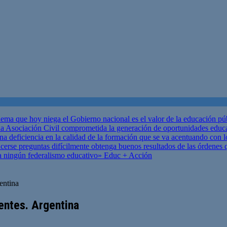
ema que hoy niega el Gobierno nacional es el valor de la educación p
 Asociación Civil comprometida la generación de oportunidades educ
una deficiencia en la calidad de la formación que se va acentuando c
se preguntas difícilmente obtenga buenos resultados de las órdenes que
za ningún federalismo educativo»
Educ + Acción
entina
entes. Argentina