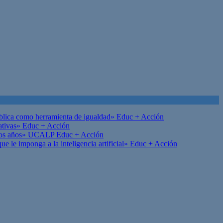
ública como herramienta de igualdad»
Educ + Acción
ativas»
Educ + Acción
on los años» UCALP
Educ + Acción
 le imponga a la inteligencia artificial»
Educ + Acción