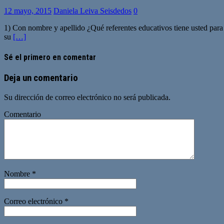
12 mayo, 2015
Daniela Leiva Seisdedos
0
1) Con nombre y apellido ¿Qué referentes educativos tiene usted para 
su
[…]
Sé el primero en comentar
Deja un comentario
Su dirección de correo electrónico no será publicada.
Comentario
Nombre
*
Correo electrónico
*