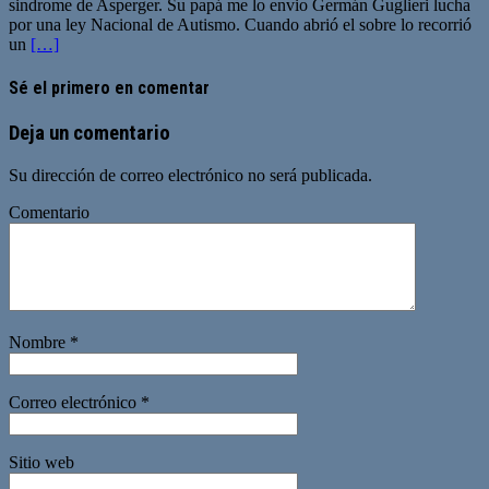
sindrome de Asperger. Su papá me lo envio Germán Guglieri lucha
por una ley Nacional de Autismo. Cuando abrió el sobre lo recorrió
un
[…]
Sé el primero en comentar
Deja un comentario
Su dirección de correo electrónico no será publicada.
Comentario
Nombre
*
Correo electrónico
*
Sitio web