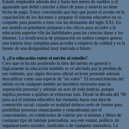
Estado empleador adeuda dos y hasta tres meses de sueldos y el
aguinaldo que debió cancelar a fines de junio y todavía no tiene
fecha de pago. Estoy convencido que hay que poner el acento en la
capacitación de los docentes y preparar el sistema educativo en su
conjunto para ponerlo a tono con las demandas del siglo XXI. En
ese sentido es prioritario preparar a los chicos para acceder a la
educación superior c0n las habilidades para las ciencias duras y los
idiomas. La insuficiencia de preparación en ambos campos genera
una barrera muy compleja para acceder a empleos de calidad y es la
fuente de una desigualdad muy marcada a futuro.
3. ¿En educación existe el mérito al estudio?
Creo que se ha ido perdiendo la idea del mérito en general y
lógicamente la educación también se ve afectada por la pérdida de
ese estímulo, que algún discurso oficial reciente pretende además
descalificar como una especie de “no valor”. El reconocimiento del
mérito es en cualquier ámbito un incentivo necesario para la
superación personal y además un acto de toda justicia, porque
implica premiar a quiénes se esfuerzan más. Desde la década del ’90
para acá el sistema educativo fue mutando hacia una idea de
contención social, cuando en realidad debiera serlo de formar para
posibilitar personas emancipadas y empoderadas por el
conocimiento, en condiciones de valerse por sí mismas y libres de
cualquier tipo de tutelaje paternalista, sea este estatal, político, de
organizaciones sociales, sindicales o de cualquier naturaleza. La