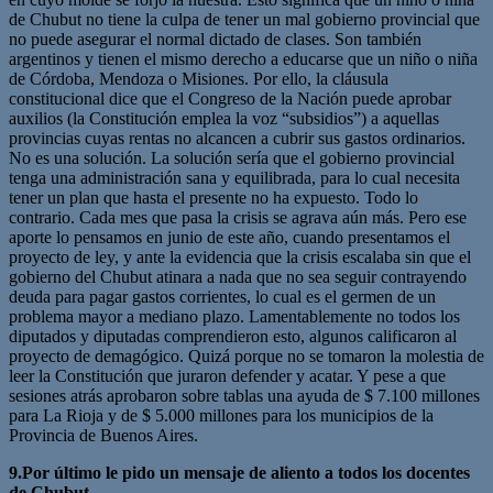
de Chubut no tiene la culpa de tener un mal gobierno provincial que
no puede asegurar el normal dictado de clases. Son también
argentinos y tienen el mismo derecho a educarse que un niño o niña
de Córdoba, Mendoza o Misiones. Por ello, la cláusula
constitucional dice que el Congreso de la Nación puede aprobar
auxilios (la Constitución emplea la voz “subsidios”) a aquellas
provincias cuyas rentas no alcancen a cubrir sus gastos ordinarios.
No es una solución. La solución sería que el gobierno provincial
tenga una administración sana y equilibrada, para lo cual necesita
tener un plan que hasta el presente no ha expuesto. Todo lo
contrario. Cada mes que pasa la crisis se agrava aún más. Pero ese
aporte lo pensamos en junio de este año, cuando presentamos el
proyecto de ley, y ante la evidencia que la crisis escalaba sin que el
gobierno del Chubut atinara a nada que no sea seguir contrayendo
deuda para pagar gastos corrientes, lo cual es el germen de un
problema mayor a mediano plazo. Lamentablemente no todos los
diputados y diputadas comprendieron esto, algunos calificaron al
proyecto de demagógico. Quizá porque no se tomaron la molestia de
leer la Constitución que juraron defender y acatar. Y pese a que
sesiones atrás aprobaron sobre tablas una ayuda de $ 7.100 millones
para La Rioja y de $ 5.000 millones para los municipios de la
Provincia de Buenos Aires.
9.Por último le pido un mensaje de aliento a todos los docentes
de Chubut.