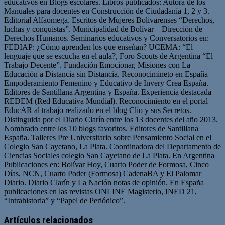
educativos en Blogs escolares. Libros publicados: Autora de los
Manuales para docentes en Construcción de Ciudadanía 1, 2 y 3.
Editorial Alfaomega. Escritos de Mujeres Bolivarenses “Derechos,
luchas y conquistas”. Municipalidad de Bolívar – Dirección de
Derechos Humanos. Seminarios educativos y Conversatorios en:
FEDIAP: ¿Cómo aprenden los que enseñan? UCEMA: “El
lenguaje que se escucha en el aula?, Foro Scouts de Argentina “El
Trabajo Decente”. Fundación Emocionar, Misiones con La
Educación a Distancia sin Distancia. Reconocimineto en España
Empoderamiento Femenino y Educativo de Invery Crea España.
Editores de Santillana Argentina y España. Experiencia destacada
REDEM (Red Educativa Mundial). Reconocimiento en el portal
EducAR al trabajo realizado en el blog Clio y sus Secretos.
Distinguida por el Diario Clarín entre los 13 docentes del año 2013.
Nombrado entre los 10 blogs favoritos. Editores de Santillana
España. Talleres Pre Universitario sobre Pensamiento Social en el
Colegio San Cayetano, La Plata. Coordinadora del Departamento de
Ciencias Sociales colegio San Cayetano de La Plata. En Argentina
Publicaciones en: Bolívar Hoy, Cuarto Poder de Formosa, Cinco
Días, NCN, Cuarto Poder (Formosa) CadenaBA y El Palomar
Diario. Diario Clarín y La Nación notas de opinión. En España
publicaciones en las revistas ONLINE Magisterio, INED 21,
“Intrahistoria” y “Papel de Periódico”.
Sitio
Facebook
Twitter
YouTube
web
Artículos relacionados