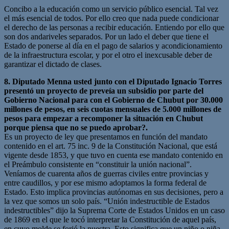
Concibo a la educación como un servicio público esencial. Tal vez
el más esencial de todos. Por ello creo que nada puede condicionar
el derecho de las personas a recibir educación. Entiendo por ello que
son dos andariveles separados. Por un lado el deber que tiene el
Estado de ponerse al día en el pago de salarios y acondicionamiento
de la infraestructura escolar, y por el otro el inexcusable deber de
garantizar el dictado de clases.
8. Diputado Menna usted junto con el Diputado Ignacio Torres
presentó un proyecto de preveía un subsidio por parte del
Gobierno Nacional para con el Gobierno de Chubut por 30.000
millones de pesos, en seis cuotas mensuales de 5.000 millones de
pesos para empezar a recomponer la situación en Chubut
porque piensa que no se puedo aprobar?.
Es un proyecto de ley que presentamos en función del mandato
contenido en el art. 75 inc. 9 de la Constitución Nacional, que está
vigente desde 1853, y que tuvo en cuenta ese mandato contenido en
el Preámbulo consistente en “constituir la unión nacional”.
Veníamos de cuarenta años de guerras civiles entre provincias y
entre caudillos, y por ese mismo adoptamos la forma federal de
Estado. Esto implica provincias autónomas en sus decisiones, pero a
la vez que somos un solo país. “Unión indestructible de Estados
indestructibles” dijo la Suprema Corte de Estados Unidos en un caso
de 1869 en el que le tocó interpretar la Constitución de aquel país,
en cuyo molde se forjó la nuestra. Esto significa que un niño o niña