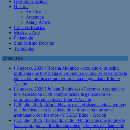
Gestión Educativa
Historia
América
Argentina
Asia y África
Ciencias Exactas
Música y Arte
Pedagogía
Sindicalismo Docente
Tecnología
Entrevistas
[ 6 agosto, 2026 ]
Rosana Morando «creo que el principal
problema que hoy niega el Gobierno nacional es el valor de la
educación pública como herramienta de igualdad»
Educ +
Acción
[ 1 agosto, 2026 ]
Juliana Bambozzi «Hacemos Argentina es
una Asociación Civil comprometida la generación de
oportunidades educativas»
Educ + Acción
[ 28 julio, 2026 ]
María Navarro «en el sistema educativo hay
una deficiencia en la calidad de la formación que se va
acentuando con los años» UCALP
Educ + Acción
[ 12 julio, 2026 ]
Fernando Zullo «Un docente que no pueda
hacerse preguntas difícilmente obtenga buenos resultados de