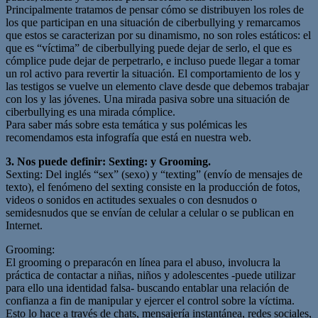
Principalmente tratamos de pensar cómo se distribuyen los roles de
los que participan en una situación de ciberbullying y remarcamos
que estos se caracterizan por su dinamismo, no son roles estáticos: el
que es “víctima” de ciberbullying puede dejar de serlo, el que es
cómplice pude dejar de perpetrarlo, e incluso puede llegar a tomar
un rol activo para revertir la situación. El comportamiento de los y
las testigos se vuelve un elemento clave desde que debemos trabajar
con los y las jóvenes. Una mirada pasiva sobre una situación de
ciberbullying es una mirada cómplice.
Para saber más sobre esta temática y sus polémicas les
recomendamos esta infografía que está en nuestra web.
3. Nos puede definir: Sexting: y Grooming.
Sexting: Del inglés “sex” (sexo) y “texting” (envío de mensajes de
texto), el fenómeno del sexting consiste en la producción de fotos,
videos o sonidos en actitudes sexuales o con desnudos o
semidesnudos que se envían de celular a celular o se publican en
Internet.
Grooming:
El grooming o preparacón en línea para el abuso, involucra la
práctica de contactar a niñas, niños y adolescentes -puede utilizar
para ello una identidad falsa- buscando entablar una relación de
confianza a fin de manipular y ejercer el control sobre la víctima.
Esto lo hace a través de chats, mensajería instantánea, redes sociales,