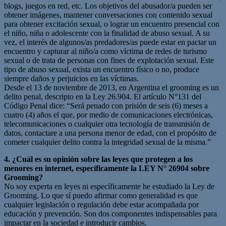
blogs, juegos en red, etc. Los objetivos del abusador/a pueden ser
obtener imágenes, mantener conversaciones con contenido sexual
para obtener excitación sexual, o lograr un encuentro presencial con
el niño, niña o adolescente con la finalidad de abuso sexual. A su
vez, el interés de algunos/as predadores/as puede estar en pactar un
encuentro y capturar al niño/a como víctima de redes de turismo
sexual o de trata de personas con fines de explotación sexual. Este
tipo de abuso sexual, exista un encuentro físico o no, produce
siempre daños y perjuicios en las víctimas.
Desde el 13 de noviembre de 2013, en Argentina el grooming es un
delito penal, descripto en la Ley 26.904. El artículo N°131 del
Código Penal dice: “Será penado con prisión de seis (6) meses a
cuatro (4) años el que, por medio de comunicaciones electrónicas,
telecomunicaciones o cualquier otra tecnología de transmisión de
datos, contactare a una persona menor de edad, con el propósito de
cometer cualquier delito contra la integridad sexual de la misma.”
4. ¿Cuál es su opinión sobre las leyes que protegen a los
menores en internet, específicamente la LEY N° 26904 sobre
Grooming?
No soy experta en leyes ni específicamente he estudiado la Ley de
Grooming. Lo que sí puedo afirmar como generalidad es que
cualquier legislación o regulación debe estar acompañada por
educación y prevención. Son dos componentes indispensables para
impactar en la sociedad e introducir cambios.