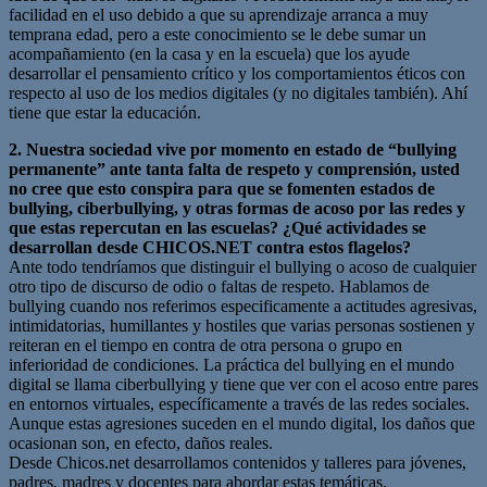
facilidad en el uso debido a que su aprendizaje arranca a muy
temprana edad, pero a este conocimiento se le debe sumar un
acompañamiento (en la casa y en la escuela) que los ayude
desarrollar el pensamiento crítico y los comportamientos éticos con
respecto al uso de los medios digitales (y no digitales también). Ahí
tiene que estar la educación.
2. Nuestra sociedad vive por momento en estado de “bullying
permanente” ante tanta falta de respeto y comprensión, usted
no cree que esto conspira para que se fomenten estados de
bullying, ciberbullying, y otras formas de acoso por las redes y
que estas repercutan en las escuelas? ¿Qué actividades se
desarrollan desde CHICOS.NET contra estos flagelos?
Ante todo tendríamos que distinguir el bullying o acoso de cualquier
otro tipo de discurso de odio o faltas de respeto. Hablamos de
bullying cuando nos referimos especificamente a actitudes agresivas,
intimidatorias, humillantes y hostiles que varias personas sostienen y
reiteran en el tiempo en contra de otra persona o grupo en
inferioridad de condiciones. La práctica del bullying en el mundo
digital se llama ciberbullying y tiene que ver con el acoso entre pares
en entornos virtuales, específicamente a través de las redes sociales.
Aunque estas agresiones suceden en el mundo digital, los daños que
ocasionan son, en efecto, daños reales.
Desde Chicos.net desarrollamos contenidos y talleres para jóvenes,
padres, madres y docentes para abordar estas temáticas.