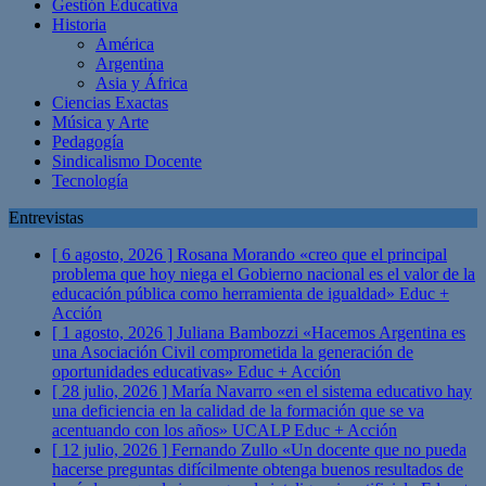
Gestión Educativa
Historia
América
Argentina
Asia y África
Ciencias Exactas
Música y Arte
Pedagogía
Sindicalismo Docente
Tecnología
Entrevistas
[ 6 agosto, 2026 ]
Rosana Morando «creo que el principal
problema que hoy niega el Gobierno nacional es el valor de la
educación pública como herramienta de igualdad»
Educ +
Acción
[ 1 agosto, 2026 ]
Juliana Bambozzi «Hacemos Argentina es
una Asociación Civil comprometida la generación de
oportunidades educativas»
Educ + Acción
[ 28 julio, 2026 ]
María Navarro «en el sistema educativo hay
una deficiencia en la calidad de la formación que se va
acentuando con los años» UCALP
Educ + Acción
[ 12 julio, 2026 ]
Fernando Zullo «Un docente que no pueda
hacerse preguntas difícilmente obtenga buenos resultados de