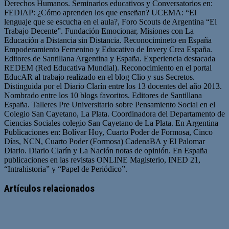
Derechos Humanos. Seminarios educativos y Conversatorios en:
FEDIAP: ¿Cómo aprenden los que enseñan? UCEMA: “El
lenguaje que se escucha en el aula?, Foro Scouts de Argentina “El
Trabajo Decente”. Fundación Emocionar, Misiones con La
Educación a Distancia sin Distancia. Reconocimineto en España
Empoderamiento Femenino y Educativo de Invery Crea España.
Editores de Santillana Argentina y España. Experiencia destacada
REDEM (Red Educativa Mundial). Reconocimiento en el portal
EducAR al trabajo realizado en el blog Clio y sus Secretos.
Distinguida por el Diario Clarín entre los 13 docentes del año 2013.
Nombrado entre los 10 blogs favoritos. Editores de Santillana
España. Talleres Pre Universitario sobre Pensamiento Social en el
Colegio San Cayetano, La Plata. Coordinadora del Departamento de
Ciencias Sociales colegio San Cayetano de La Plata. En Argentina
Publicaciones en: Bolívar Hoy, Cuarto Poder de Formosa, Cinco
Días, NCN, Cuarto Poder (Formosa) CadenaBA y El Palomar
Diario. Diario Clarín y La Nación notas de opinión. En España
publicaciones en las revistas ONLINE Magisterio, INED 21,
“Intrahistoria” y “Papel de Periódico”.
Sitio
Facebook
Twitter
YouTube
web
Artículos relacionados